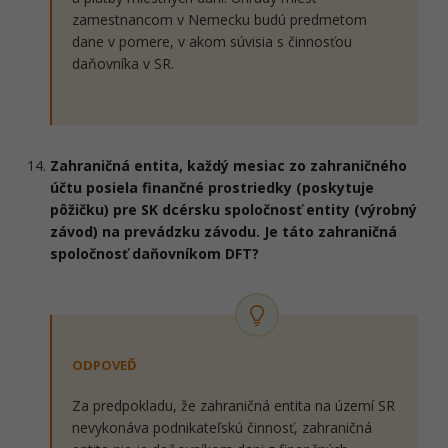
zamestnancom v Nemecku budú predmetom
dane v pomere, v akom súvisia s činnosťou
daňovníka v SR.
Zahraničná entita, každý mesiac zo zahraničného
účtu posiela finančné prostriedky (poskytuje
pôžičku) pre SK dcérsku spoločnosť entity (výrobný
závod) na prevádzku závodu. Je táto zahraničná
spoločnosť daňovníkom DFT?
ODPOVEĎ
Za predpokladu, že zahraničná entita na území SR
nevykonáva podnikateľskú činnosť, zahraničná