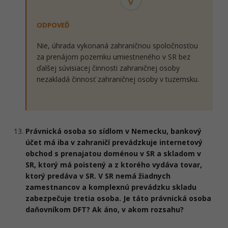
ODPOVEĎ
Nie, úhrada vykonaná zahraničnou spoločnosťou
za prenájom pozemku umiestneného v SR bez
ďalšej súvisiacej činnosti zahraničnej osoby
nezakladá činnosť zahraničnej osoby v tuzemsku.
Právnická osoba so sídlom v Nemecku, bankový
účet má iba v zahraničí prevádzkuje internetový
obchod s prenajatou doménou v SR a skladom v
SR, ktorý má poistený a z ktorého vydáva tovar,
ktorý predáva v SR. V SR nemá žiadnych
zamestnancov a komplexnú prevádzku skladu
zabezpečuje tretia osoba. Je táto právnická osoba
daňovníkom DFT? Ak áno, v akom rozsahu?