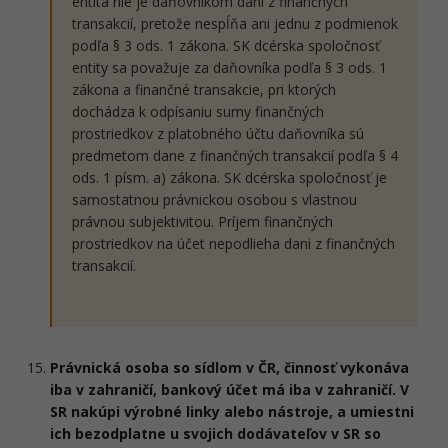
entita nie je daňovníkom dani z finančných
transakcií, pretože nespĺňa ani jednu z podmienok
podľa § 3 ods. 1 zákona. SK dcérska spoločnosť
entity sa považuje za daňovníka podľa § 3 ods. 1
zákona a finančné transakcie, pri ktorých
dochádza k odpísaniu sumy finančných
prostriedkov z platobného účtu daňovníka sú
predmetom dane z finančných transakcií podľa § 4
ods. 1 písm. a) zákona. SK dcérska spoločnosť je
samostatnou právnickou osobou s vlastnou
právnou subjektivitou. Príjem finančných
prostriedkov na účet nepodlieha dani z finančných
transakcií.
Právnická osoba so sídlom v ČR, činnosť vykonáva
iba v zahraničí, bankový účet má iba v zahraničí. V
SR nakúpi výrobné linky alebo nástroje, a umiestni
ich bezodplatne u svojich dodávateľov v SR so