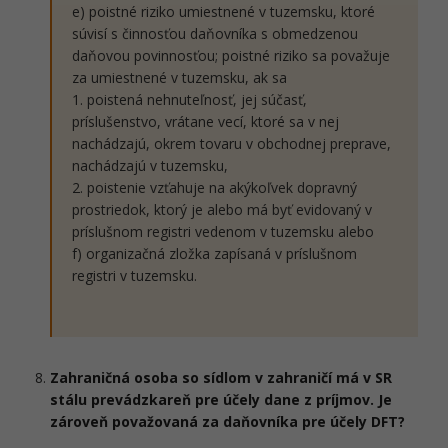
e) poistné riziko umiestnené v tuzemsku, ktoré
súvisí s činnosťou daňovníka s obmedzenou
daňovou povinnosťou; poistné riziko sa považuje
za umiestnené v tuzemsku, ak sa
1. poistená nehnuteľnosť, jej súčasť,
príslušenstvo, vrátane vecí, ktoré sa v nej
nachádzajú, okrem tovaru v obchodnej preprave,
nachádzajú v tuzemsku,
2. poistenie vzťahuje na akýkoľvek dopravný
prostriedok, ktorý je alebo má byť evidovaný v
príslušnom registri vedenom v tuzemsku alebo
f) organizačná zložka zapísaná v príslušnom
registri v tuzemsku.
Zahraničná osoba so sídlom v zahraničí má v SR
stálu prevádzkareň pre účely dane z príjmov. Je
zároveň považovaná za daňovníka pre účely DFT?