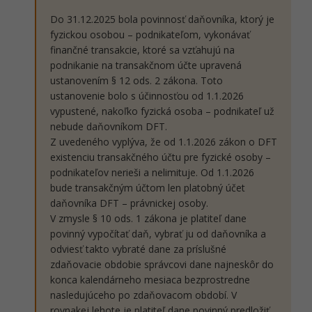
Do 31.12.2025 bola povinnosť daňovníka, ktorý je
fyzickou osobou – podnikateľom, vykonávať
finančné transakcie, ktoré sa vzťahujú na
podnikanie na transakčnom účte upravená
ustanovením § 12 ods. 2 zákona. Toto
ustanovenie bolo s účinnosťou od 1.1.2026
vypustené, nakoľko fyzická osoba – podnikateľ už
nebude daňovníkom DFT.
Z uvedeného vyplýva, že od 1.1.2026 zákon o DFT
existenciu transakčného účtu pre fyzické osoby –
podnikateľov nerieši a nelimituje. Od 1.1.2026
bude transakčným účtom len platobný účet
daňovníka DFT – právnickej osoby.
V zmysle § 10 ods. 1 zákona je platiteľ dane
povinný vypočítať daň, vybrať ju od daňovníka a
odviesť takto vybraté dane za príslušné
zdaňovacie obdobie správcovi dane najneskôr do
konca kalendárneho mesiaca bezprostredne
nasledujúceho po zdaňovacom období. V
rovnakej lehote je platiteľ dane povinný predložiť