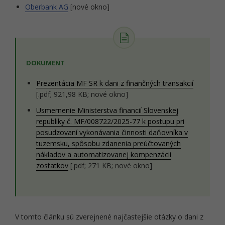
Oberbank AG
[nové okno]
DOKUMENT
Prezentácia MF SR k dani z finančných transakcií
[.pdf; 921,98 KB; nové okno]
Usmernenie Ministerstva financií Slovenskej
republiky č. MF/008722/2025-77 k postupu pri
posudzovaní vykonávania činnosti daňovníka v
tuzemsku, spôsobu zdanenia preúčtovaných
nákladov a automatizovanej kompenzácii
zostatkov
[.pdf; 271 KB; nové okno]
V tomto článku sú zverejnené najčastejšie otázky o dani z