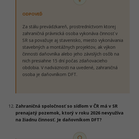
ODPOVEĎ
Za stálu prevádzkareň, prostredníctvom ktorej
zahraničná právnická osoba vykonáva činnosť v
SR sa považuje aj stavenisko, miesto vykonávania
stavebných a montážnych projektov, ak výkon
činnosti daňovníka alebo jeho závislých osôb na
nich presiahne 15 dní počas zdaňovacieho
obdobia. V nadväznosti na uvedené, zahraničná
osoba je daňovníkom DFT.
Zahraničná spoločnosť so sídlom v ČR má v SR
prenajatý pozemok, ktorý v roku 2026 nevyužíva
na žiadnu činnosť. Je daňovníkom DFT?