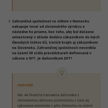
Zahraničná spoločnosť so sídlom v Nemecku
nakupuje tovar od slovenského výrobcu a
následne ho priamo, bez toho, aby bol dočasne
umiestnený v sklade dodáva zákazníkom do iných
členských štátov EÚ, tretích krajín aj zákazníkom
na Slovensku. Zahraničnej spoločnosti nevznikla
na území SR stála prevádzkareň definovaná v
zákone o DFT. Je daňovníkom DFT?
ODPOVEĎ
Nie. Ak finančná transakcia daňovníka s
obmedzenou daňovou povinnosťou v čase jej
vykonania nesúvisela s jeho činnosťou na území