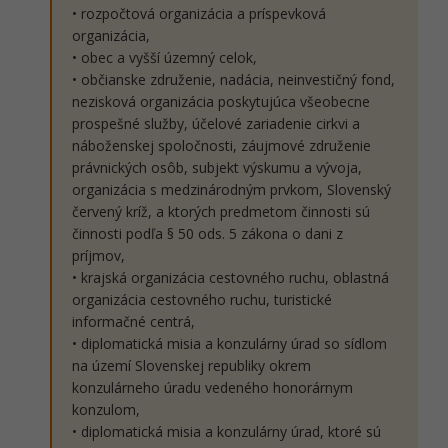
• rozpočtová organizácia a príspevková
organizácia,
• obec a vyšší územný celok,
• občianske združenie, nadácia, neinvestičný fond,
nezisková organizácia poskytujúca všeobecne
prospešné služby, účelové zariadenie cirkvi a
náboženskej spoločnosti, záujmové združenie
právnických osôb, subjekt výskumu a vývoja,
organizácia s medzinárodným prvkom, Slovenský
červený kríž, a ktorých predmetom činnosti sú
činnosti podľa § 50 ods. 5 zákona o dani z
príjmov,
• krajská organizácia cestovného ruchu, oblastná
organizácia cestovného ruchu, turistické
informačné centrá,
• diplomatická misia a konzulárny úrad so sídlom
na území Slovenskej republiky okrem
konzulárneho úradu vedeného honorárnym
konzulom,
• diplomatická misia a konzulárny úrad, ktoré sú