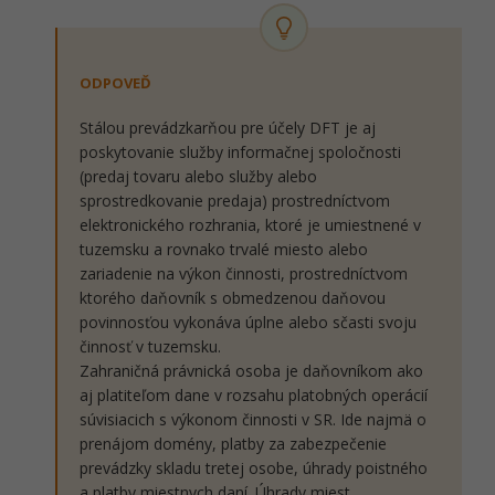
ODPOVEĎ
Stálou prevádzkarňou pre účely DFT je aj
poskytovanie služby informačnej spoločnosti
(predaj tovaru alebo služby alebo
sprostredkovanie predaja) prostredníctvom
elektronického rozhrania, ktoré je umiestnené v
tuzemsku a rovnako trvalé miesto alebo
zariadenie na výkon činnosti, prostredníctvom
ktorého daňovník s obmedzenou daňovou
povinnosťou vykonáva úplne alebo sčasti svoju
činnosť v tuzemsku.
Zahraničná právnická osoba je daňovníkom ako
aj platiteľom dane v rozsahu platobných operácií
súvisiacich s výkonom činnosti v SR. Ide najmä o
prenájom domény, platby za zabezpečenie
prevádzky skladu tretej osobe, úhrady poistného
a platby miestnych daní. Úhrady miest