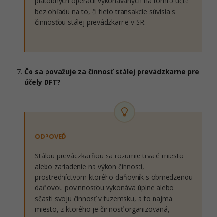
platobných operácií vykonávaných na tomto účte
bez ohľadu na to, či tieto transakcie súvisia s
činnosťou stálej prevádzkarne v SR.
Čo sa považuje za činnosť stálej prevádzkarne pre
účely DFT?
ODPOVEĎ
Stálou prevádzkarňou sa rozumie trvalé miesto
alebo zariadenie na výkon činnosti,
prostredníctvom ktorého daňovník s obmedzenou
daňovou povinnosťou vykonáva úplne alebo
sčasti svoju činnosť v tuzemsku, a to najmä
miesto, z ktorého je činnosť organizovaná,