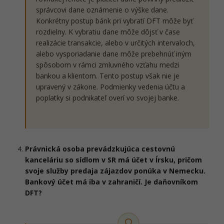
správcovi dane oznámenie o výške dane.
Konkrétny postup bánk pri vybratí DFT môže byť
rozdielny. K vybratiu dane môže dôjsť v čase
realizácie transakcie, alebo v určitých intervaloch,
alebo vysporiadanie dane môže prebehnúť iným
spôsobom v rámci zmluvného vzťahu medzi
bankou a klientom. Tento postup však nie je
upravený v zákone. Podmienky vedenia účtu a
poplatky si podnikateľ overí vo svojej banke.
Právnická osoba prevádzkujúca cestovnú
kanceláriu so sídlom v SR má účet v Írsku, pričom
svoje služby predaja zájazdov ponúka v Nemecku.
Bankový účet má iba v zahraničí. Je daňovníkom
DFT?