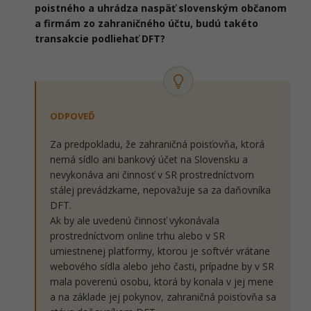
poistného a uhrádza naspäť slovenským občanom
a firmám zo zahraničného účtu, budú takéto
transakcie podliehať DFT?
ODPOVEĎ
Za predpokladu, že zahraničná poisťovňa, ktorá
nemá sídlo ani bankový účet na Slovensku a
nevykonáva ani činnosť v SR prostredníctvom
stálej prevádzkarne, nepovažuje sa za daňovníka
DFT.
Ak by ale uvedenú činnosť vykonávala
prostredníctvom online trhu alebo v SR
umiestnenej platformy, ktorou je softvér vrátane
webového sídla alebo jeho časti, prípadne by v SR
mala poverenú osobu, ktorá by konala v jej mene
a na základe jej pokynov, zahraničná poisťovňa sa