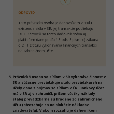
ODPOVEĎ
Táto právnická osoba je daňovníkom z titulu
existencia sídla v SR, jej transakcie podliehajú
DFT. Zároveň sa tento daňovník stáva aj
platiteľom dane podľa § 3 ods. 3 písm. c) zákona
o DFT z titulu vykonávania finančných transakcií
na zahraničnom účte.
Právnická osoba so sídlom v SR vykonáva činnosť v
SR a súčasne prevádzkuje stálu prevádzkareň na
účely dane z príjmov so sídlom v ČR. Bankový účet
má v SR aj v zahraničí, pričom všetky náklady
stálej prevádzkarne sú hradené zo zahraničného
účtu (abstrahuje sa od alokácie nákladov
zriaďovateľa). V akom rozsahu je daňovníkom