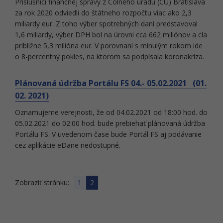
Príslušníci finančnej správy z Colného úradu (CÚ) Bratislava
za rok 2020 odviedli do štátneho rozpočtu viac ako 2,3
miliardy eur. Z toho výber spotrebných daní predstavoval
1,6 miliardy, výber DPH bol na úrovni cca 662 miliónov a cla
približne 5,3 milióna eur. V porovnaní s minulým rokom ide
o 8-percentný pokles, na ktorom sa podpísala koronakríza.
Plánovaná údržba Portálu FS 04.- 05.02.2021 (01.
02. 2021)
Oznamujeme verejnosti, že od 04.02.2021 od 18:00 hod. do
05.02.2021 do 02:00 hod. bude prebiehať plánovaná údržba
Portálu FS. V uvedenom čase bude Portál FS aj podávanie
cez aplikácie eDane nedostupné.
Zobraziť stránku:
1
2