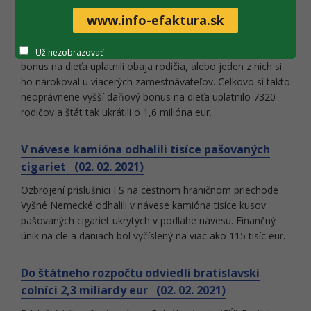
www.info-efaktura.sk
Finančná správa bude kontrolovať uplatňovanie daňového
bonusu na dieťa. Pri kontrolách za rok 2018 totiž našla
viaceré nezrovnalosti. Odhalila prípady, keď si daňový
Už nezobrazovať
bonus na dieťa uplatnili obaja rodičia, alebo jeden z nich si
ho nárokoval u viacerých zamestnávateľov. Celkovo si takto
neoprávnene vyšší daňový bonus na dieťa uplatnilo 7320
rodičov a štát tak ukrátili o 1,6 milióna eur.
V návese kamióna odhalili tisíce pašovaných
cigariet (02. 02. 2021)
Ozbrojení príslušníci FS na cestnom hraničnom priechode
Vyšné Nemecké odhalili v návese kamióna tisíce kusov
pašovaných cigariet ukrytých v podlahe návesu. Finančný
únik na cle a daniach bol vyčíslený na viac ako 115 tisíc eur.
Do štátneho rozpočtu odviedli bratislavskí
colníci 2,3 miliardy eur (02. 02. 2021)