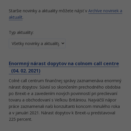
Staršie novinky a aktuality môžete nájsť v
Archíve noviniek a
aktualít
.
Typ aktuality:
Enormný nárast dopytov na colnom call centre
(04. 02. 2021)
Colné call centrum finančnej správy zaznamenáva enormný
nárast dopytov. Súvisí so skončením prechodného obdobia
po Brexit-e a zavedením nových povinností pri preclievaní
tovaru a obchodovaní s Veľkou Britániou. Najväčší nápor
práce zaznamenali naši konzultanti koncom minulého roka
a v januári 2021. Nárast dopytov k Brexit-u predstavoval
225 percent.