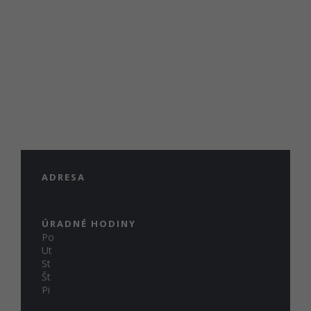
ADRESA
ÚRADNÉ HODINY
Po
Ut
St
Št
Pi