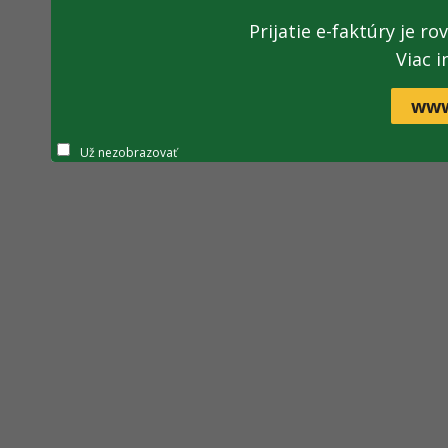
Prijatie e-faktúry je r
Viac i
www
Už nezobrazovať