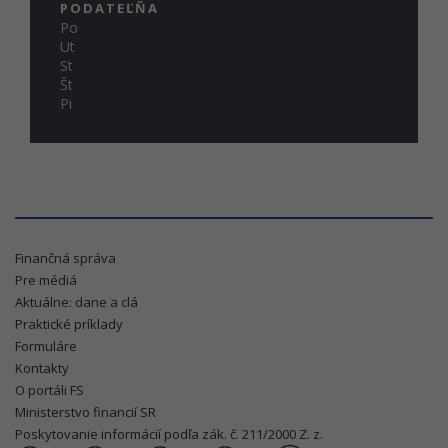
PODATEĽŇA
Po
Ut
St
Št
Pi
Finančná správa
Pre médiá
Aktuálne: dane a clá
Praktické príklady
Formuláre
Kontakty
O portáli FS
Ministerstvo financií SR
Poskytovanie informácií podľa zák. č. 211/2000 Z. z.