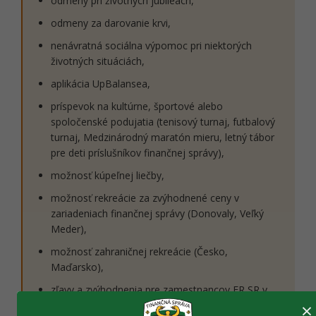
odmeny pri životných jubileách,
odmeny za darovanie krvi,
nenávratná sociálna výpomoc pri niektorých
životných situáciách,
aplikácia UpBalansea,
príspevok na kultúrne, športové alebo
spoločenské podujatia (tenisový turnaj, futbalový
turnaj, Medzinárodný maratón mieru, letný tábor
pre deti príslušníkov finančnej správy),
možnosť kúpeľnej liečby,
možnosť rekreácie za zvýhodnené ceny v
zariadeniach finančnej správy (Donovaly, Veľký
Meder),
možnosť zahraničnej rekreácie (Česko,
Maďarsko),
zľavy a zvýhodnenia pre zamestnancov FR SR v
×
oblasti kultúry, cestovania, zdravia, poistenia, a