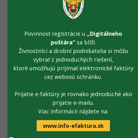
nákupov rôznych druhov vybraných tovarov a
služieb , od automobilov a elektroniky až po
potreby pre domácnosť a drogériu.
Povinnosť registrácie u
„Digitálneho
poštára“
sa blíži.
Živnostníci a drobní podnikatelia si môžu
vybrať z jednoduchých riešení,
ŽIADOSŤ O ZARADENIE DO VÝBEROVÉHO KONANIA
ktoré umožňujú prijímať elektronické faktúry
cez webovú schránku.
Žiadosť musí vyplniť každý uchádzač, ktorý má
záujem o zaradenie do výberového konania na nižšie
zverejnené pozície.
Prijatie e-faktúry je rovnako jednoduché ako
prijatie e-mailu.
Žiadosti o zaradenie do VK
[.xlsx; 31 kB; nové
Viac informácii nájdete na:
okno]
Poskytnutie informácie o spracúvaní osobných
www.info-efaktura.sk
údajov
[.pdf; 133 kB; nové okno]