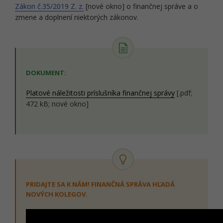
Zákon č.35/2019 Z. z.
[nové okno] o finančnej správe a o
zmene a doplnení niektorých zákonov.
DOKUMENT:
Platové náležitosti príslušníka finančnej správy
[.pdf;
472 kB; nové okno]
PRIDAJTE SA K NÁM! FINANČNÁ SPRÁVA HĽADÁ
NOVÝCH KOLEGOV.