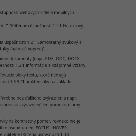
ístupnosti webových sídel a mobilných
 ALT [Kritérium úspešnosti 1.1.1 Netextový
éria úspešnosti 1.2.1 Samostatný zvukový a
ulky (nahraté vopred)],
jnené dokumenty (napr. PDF, DOC, DOCX
pešnosti 1.3.1 Informácie a vzájomné vzťahy,
ľovacie bloky textu, ktoré nemajú
sti 1.3.3 Charakteristiky na základe
farebne bez ďalšieho zvýraznenia napr.
mulárov sú zvýraznené len pomocou farby
avky na kontrastný pomer, rovnako nie je
žitím pseudo-tried :FOCUS, :HOVER,
viditeľné [Kritéria úspešnosti 1.4.3