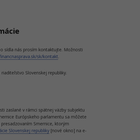
mácie
 sídla nás prosím kontaktujte. Možnosti
financnasprava.sk/sk/kontakt
.
aditeľstvo Slovenskej republiky.
ti zaslané v rámci spätnej väzby subjektu
) smernice Európskeho parlamentu sa môžete
ný presadzovaním Smernice, ktorým
ácie Slovenskej republiky
[nové okno] na e-