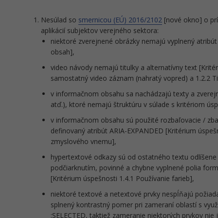
Nesúlad so
smernicou (EÚ) 2016/2102
[nové okno] o pr
aplikácií subjektov verejného sektora:
niektoré zverejnené obrázky nemajú vyplnený atribút
obsah],
video návody nemajú titulky a alternatívny text [Krit
samostatný video záznam (nahratý vopred) a 1.2.2 Tit
v informačnom obsahu sa nachádzajú texty a zvere
atď.), ktoré nemajú štruktúru v súlade s kritériom ús
v informačnom obsahu sú použité rozbaľovacie / zba
definovaný atribút ARIA-EXPANDED [Kritérium úspešno
zmyslového vnemu],
hypertextové odkazy sú od ostatného textu odlíšene 
podčiarknutím, povinné a chybne vyplnené polia for
[Kritérium úspešnosti 1.4.1 Používanie farieb],
niektoré textové a netextové prvky nespĺňajú požiad
splnený kontrastný pomer pri zameraní oblastí s vyu
:SELECTED, taktiež zameranie niektorých prvkov nie je 