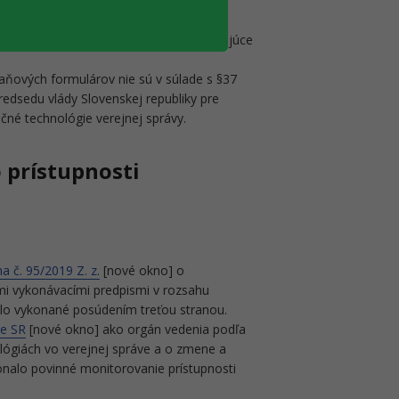
predpismi, upravujúcimi štandardy týkajúce
daňových formulárov nie sú v súlade s §37
dsedu vlády Slovenskej republiky pre
ačné technológie verejnej správy.
 prístupnosti
a č. 95/2019 Z. z.
[nové okno] o
mi vykonávacími predpismi v rozsahu
lo vykonané posúdením treťou stranou.
ie SR
[nové okno] ako orgán vedenia podľa
ógiách vo verejnej správe a o zmene a
konalo povinné monitorovanie prístupnosti