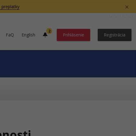
 preplatky
Server BB05
2
FaQ
English
Prihlásenie
Registrácia
pnosti