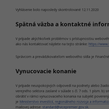
Vyhlásenie bolo naposledy skontrolované 12.11.2020
Spätná väzba a kontaktné infor
V prípade akýchkoľvek problémov s prístupnosťou webového
ako nás kontaktovať nájdete na tejto stránke:
https://www.
Správcom a prevádzkovateľom webového sídla je Finančné ri
Vynucovacie konanie
V prípade neuspokojivých odpovedí na podnety alebo žiados
verejného sektora zaslané v súlade s čl. 7 ods. 1 písm. b
obrátiť v rámci vynucovacieho konania na subjekt povere
je
Ministerstvo investícií, regionálneho rozvoja a informatiz
mailovej adrese:
standard@vicepremier.gov.sk
.