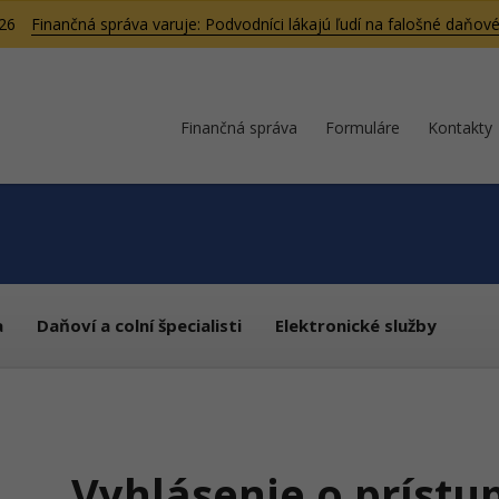
026
Finančná správa varuje: Podvodníci lákajú ľudí na falošné daňové
Finančná správa
Formuláre
Kontakty
a
Daňoví a colní špecialisti
Elektronické služby
Vyhlásenie o prístu