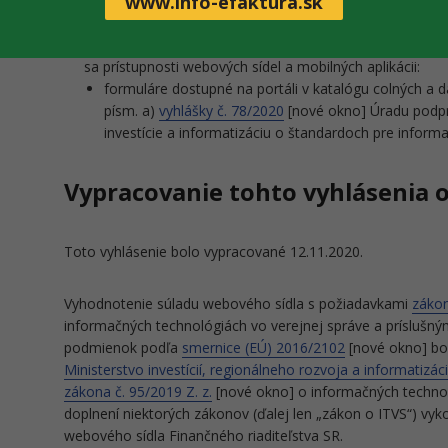
www.info-efaktura.sk
Nesúlad so slovenskými všeobecne záväznými právnymi 
sa prístupnosti webových sídel a mobilných aplikácii:
formuláre dostupné na portáli v katalógu colných a 
písm. a)
vyhlášky č. 78/2020
[nové okno] Úradu podpre
investície a informatizáciu o štandardoch pre inform
Vypracovanie tohto vyhlásenia o
Toto vyhlásenie bolo vypracované 12.11.2020.
Vyhodnotenie súladu webového sídla s požiadavkami
zákon
informačných technológiách vo verejnej správe a príslušný
podmienok podľa
smernice (EÚ) 2016/2102
[nové okno] bo
Ministerstvo investícií, regionálneho rozvoja a informatizác
zákona č. 95/2019 Z. z.
[nové okno] o informačných technol
doplnení niektorých zákonov (ďalej len „zákon o ITVS“) vy
webového sídla Finančného riaditeľstva SR.