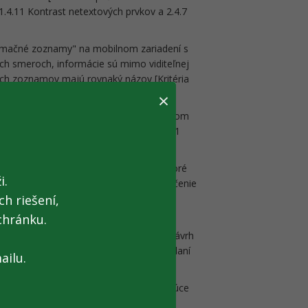
1.4.11 Kontrast netextových prvkov a 2.4.7
formačné zoznamy" na mobilnom zariadení s
ch smeroch, informácie sú mimo viditeľnej
ých zoznamov majú rovnaký názov [Kritéria
×
2 Každá stránka má názov],
ktoré nie je možné zamerať prostredníctvom
láves ovládať [Kritérium úspešnosti 2.1.1
ie sú správne implementované odkazy, ktoré
i.
hu [Kritériom úspešnosti 2.4.1 Preskočenie
h riešení,
chránku.
 formuláre verejne dostupných
ešnosti 3.3.1 Identifikácia chýb a 3.3.3 Návrh
zobrazuje informácia o odoslaní/neodoslaní
ailu.
,
lement LABEL, v štýloch (CSS) sú opakujúce
lýza a 4.1.2 Názov, funkcia, hodnota].