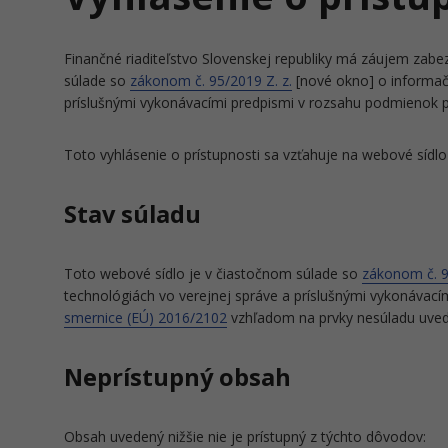
Finančné riaditeľstvo Slovenskej republiky má záujem zabe
súlade so
zákonom č. 95/2019 Z. z.
[nové okno] o informač
príslušnými vykonávacími predpismi v rozsahu podmienok
Toto vyhlásenie o prístupnosti sa vzťahuje na webové sídl
Stav súladu
Toto webové sídlo je v čiastočnom súlade so
zákonom č. 9
technológiách vo verejnej správe a príslušnými vykonávac
smernice (EÚ) 2016/2102
vzhľadom na prvky nesúladu uvede
Neprístupný obsah
Obsah uvedený nižšie nie je prístupný z týchto dôvodov: