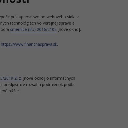
zpečiť prístupnosť svojho webového sídla v
ných technológiách vo verejnej správe a
 podľa
smernice (EÚ) 2016/2102
[nové okno].
o
https://www.financnasprava.sk
.
5/2019 Z. z.
[nové okno] o informačných
ími predpismi v rozsahu podmienok podľa
né nižšie.