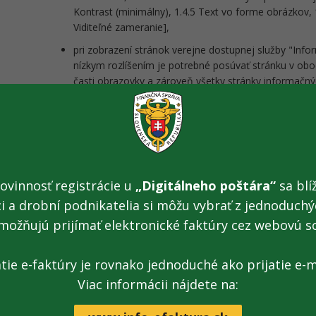
Kontrast (minimálny), 1.4.5 Text vo forme obrázkov, 
Viditeľné zameranie],
pri zobrazení stránok verejne dostupnej služby "In
nízkym rozlíšením je potrebné posúvať stránku v obo
časti obrazovky a zároveň všetky stránky informačn
úspešnosti 1.4.10 Zmena usporiadania obsahu a 2.4.
v niektorých častiach portálu sa nachádzajú prvky, 
kláves, respektíve nie je možné ich prostredníctvom k
Klávesnica],
na titulnej stránke a v osobnej internetovej zóne n
ovinnosť registrácie u
„Digitálneho poštára“
sa blíž
by umožňovali preskočenie blokov informačného obsa
blokov],
ci a drobní podnikatelia si môžu vybrať z jednoduchýc
možňujú prijímať elektronické faktúry cez webovú s
registračný formulár do osobnej internetovej zóny a
elektronických služieb nie sú v súlade s kritériami úsp
na opravu chyby, taktiež sa v týchto formulároch ne
atie e-faktúry je rovnako jednoduché ako prijatie e-m
formulára [Kritérium úspešnosti 4.1.3 Stavové správy]
Viac informácii nájdete na:
pre niektoré položky formulárov nie je definovaný e
sa pravidlá [Kritéria úspešnosti 4.1.1 Syntaktická ana