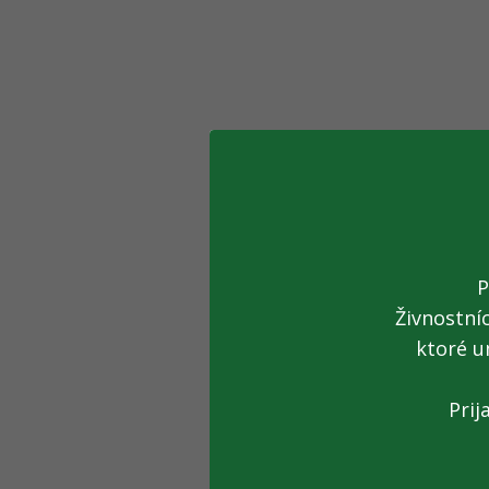
P
Živnostní
ktoré u
Prij