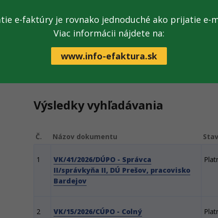
Platné dokumenty
atie e-faktúry je rovnako jednoduché ako prijatie e-m
Viac informácii nájdete na:
www.info-efaktura.sk
Výsledky vyhľadávania
Č.
Názov dokumentu
Sta
1
VK/41/2026/DÚPO - Správca
Plat
II/správkyňa II, DÚ Prešov, pracovisko
Bardejov
2
VK/15/2026/CÚPO - Colný
Plat