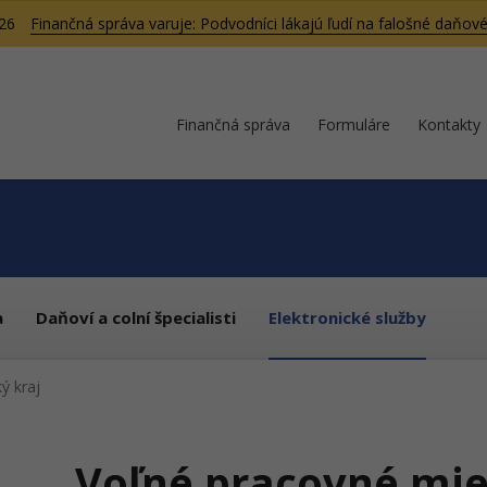
026
Finančná správa varuje: Podvodníci lákajú ľudí na falošné daňové
Finančná správa
Formuláre
Kontakty
a
Daňoví a colní špecialisti
Elektronické služby
ý kraj
Voľné pracovné mie