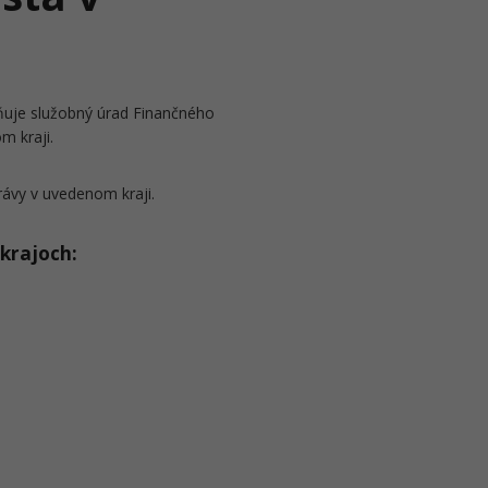
čňuje služobný úrad Finančného
m kraji.
rávy v uvedenom kraji.
 krajoch: