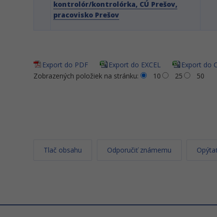
kontrolór/kontrolórka, CÚ Prešov,
pracovisko Prešov
Export do PDF
Export do EXCEL
Export do 
Zobrazených položiek na stránku:
10
25
50
Tlač obsahu
Odporučiť známemu
Opýtať