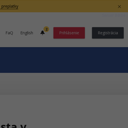
 preplatky
Server BB04
2
FaQ
English
Prihlásenie
Registrácia
sta v