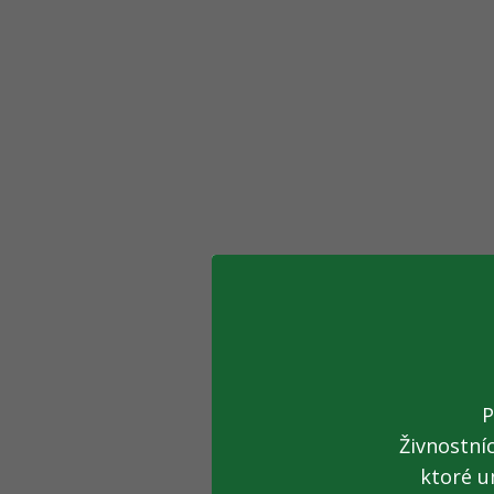
P
Živnostní
ktoré u