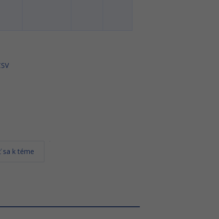
CSV
 sa k téme