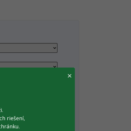
×
i.
h riešení,
chránku.