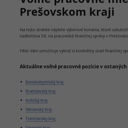
Prešovskom kraji
Na tejto stránke nájdete výberové konania, ktoré uskuto
riaditeľstva SR, na pracoviská finančnej správy v Prešovsko
Filter Vám umožňuje vybrať si konkrétny úrad finančnej sp
Aktuálne voľné pracovné pozície v ostaných
Banskobystrický kraj
Bratislavský kraj
Košický kraj
Nitrianský kraj
Trenčiansky kraj
Trnavský kraj