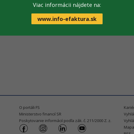
Št
Viac informácii nájdete na:
Pi
www.info-efaktura.sk
Riaditeľ:
plk. Ing.Vladimír Kolcun
O portáli FS
Karié
Ministerstvo financií SR
Vyhlá
Poskytovanie informácií podľa zák. č. 211/2000 Z. z.
Vyhlá
Mapa
RSS