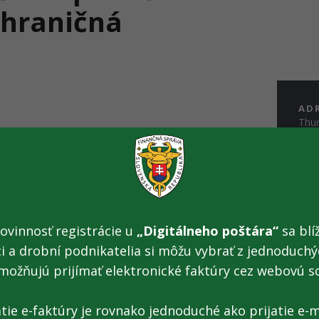
 hraničná
AD
Thu
040 
GPS:
ÚR
Po
Ut
St
ovinnosť registrácie u
„Digitálneho poštára“
sa blíž
Št
Pi
ci a drobní podnikatelia si môžu vybrať z jednoduchýc
možňujú prijímať elektronické faktúry cez webovú s
PO
Po
Ut
atie e-faktúry je rovnako jednoduché ako prijatie e-m
St