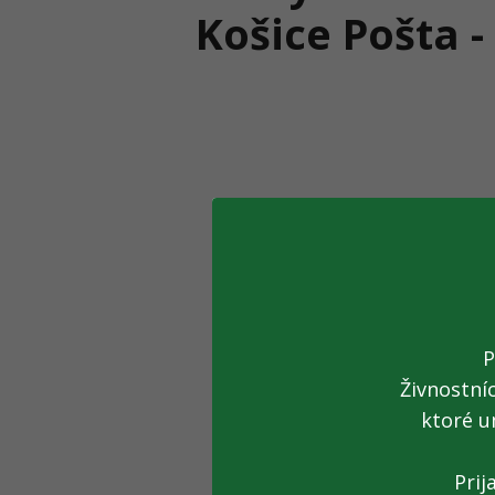
Košice Pošta -
P
Živnostní
ktoré u
Prij