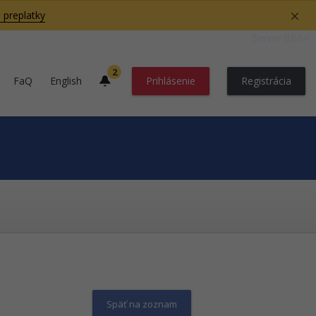
 preplatky
Server BB04
2
FaQ
English
Prihlásenie
Registrácia
Späť na zoznam