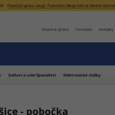
026
Finančná správa varuje: Podvodníci lákajú ľudí na falošné daňové
Finančná správa
Formuláre
Kontakty
a
Daňoví a colní špecialisti
Elektronické služby
šice - pobočka