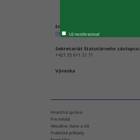
Email:
cu5651@financnasprava.sk
Už nezobrazovať
Sekretariát štatutárneho zástupcu:
+421 55 611 21 71
Výveska
Finančná správa
Pre médiá
Aktuálne: dane a clá
Praktické príklady
Formuláre