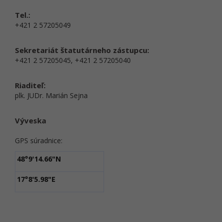
Tel.:
+421 2 57205049
Sekretariát štatutárneho zástupcu:
+421 2 57205045, +421 2 57205040
Riaditeľ:
plk. JUDr. Marián Sejna
Výveska
GPS súradnice:
48°9'14.66"N
17°8'5.98"E