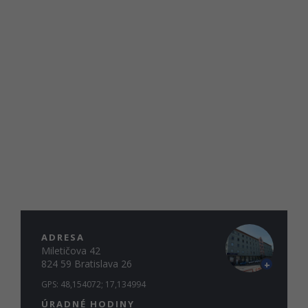
ADRESA
Miletičova 42
824 59 Bratislava 26
+
GPS:
48,154072
;
17,134994
ÚRADNÉ HODINY