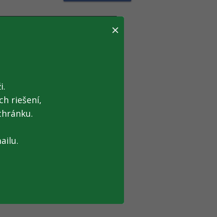
×
RESA
ADNÉ HODINY
i.
h riešení,
chránku.
DATEĽŇA
ailu.