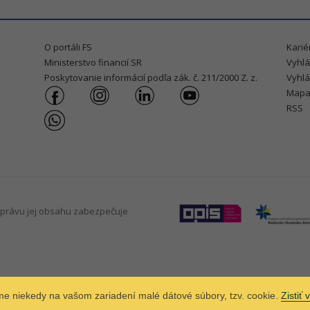
O portáli FS
Karié
Ministerstvo financií SR
Vyhlá
Poskytovanie informácií podľa zák. č. 211/2000 Z. z.
Vyhlá
Mapa
RSS
právu jej obsahu zabezpečuje
áme niekedy na vašom zariadení malé dátové súbory, tzv. cookie.
Zistiť