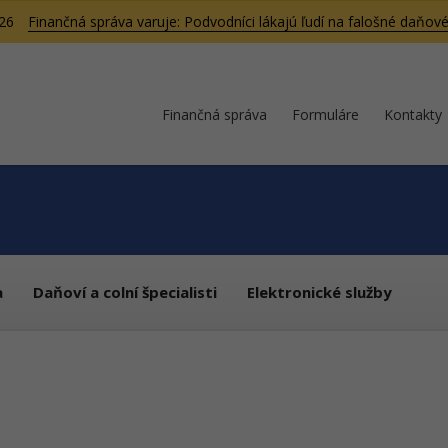
026
Finančná správa varuje: Podvodníci lákajú ľudí na falošné daňové
Finančná správa
Formuláre
Kontakty
a
Daňoví a colní špecialisti
Elektronické služby