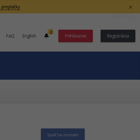
 preplatky
Server BB02
2
FaQ
English
Prihlásenie
Registrácia
Späť na zoznam