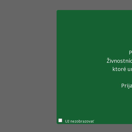
P
Živnostní
ktoré u
Prij
Už nezobrazovať