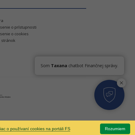
ra
senie o prístupnosti
senie o cookies
 stránok
Som
Taxana
chatbot Finančnej správy.
 viac o používaní cookies na portáli FS
Rozumiem