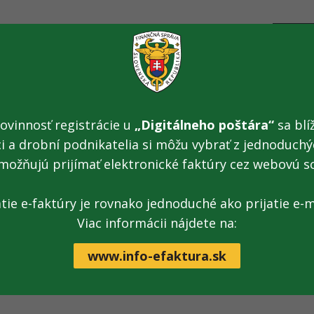
AD
ÚR
Po
ovinnosť registrácie u
„Digitálneho poštára“
sa blíž
Ut
St
ci a drobní podnikatelia si môžu vybrať z jednoduchýc
Št
možňujú prijímať elektronické faktúry cez webovú s
Pi
PO
atie e-faktúry je rovnako jednoduché ako prijatie e-m
Po
Ut
Viac informácii nájdete na:
St
Št
www.info-efaktura.sk
Pi