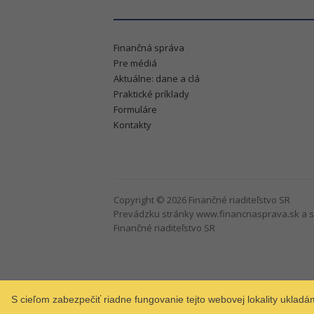
Finančná správa
Pre médiá
Aktuálne: dane a clá
Praktické príklady
Formuláre
Kontakty
Copyright © 2026 Finančné riaditeľstvo SR
Prevádzku stránky www.financnasprava.sk a s
Finančné riaditeľstvo SR
S cieľom zabezpečiť riadne fungovanie tejto webovej lokality uklad