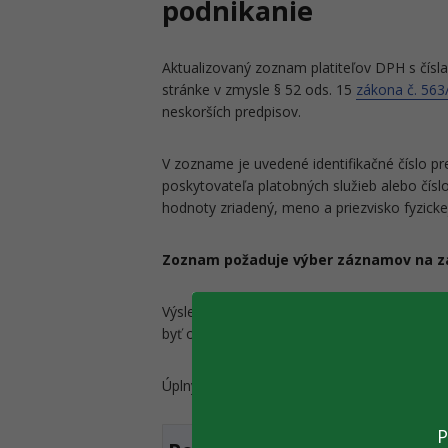
podnikanie
Aktualizovaný zoznam platiteľov DPH s čísla
stránke v zmysle § 52 ods. 15
zákona č. 563/
neskorších predpisov.
V zozname je uvedené identifikačné číslo pre
poskytovateľa platobných služieb alebo čísl
hodnoty zriadený, meno a priezvisko fyzickej
Zoznam požaduje výber záznamov na zák
Výsledný vybraný zoznam je možné exportov
byť obmedzený na stanovený maximálny po
Úplný, aktuálne zverejnený zoznam vo form
P