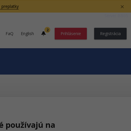
 preplatky
Server BB05
2
FaQ
English
Prihlásenie
Registrácia
é používajú na