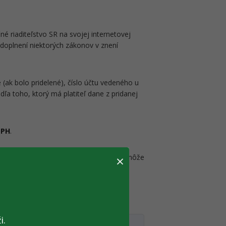
é riaditeľstvo SR na svojej internetovej
doplnení niektorých zákonov v znení
e (ak bolo pridelené), číslo účtu vedeného u
ľa toho, ktorý má platiteľ dane z pridanej
DPH
.
×
DF, XLS alebo CSV). Tento export však môže
 z online informačných zoznamov
"
i.