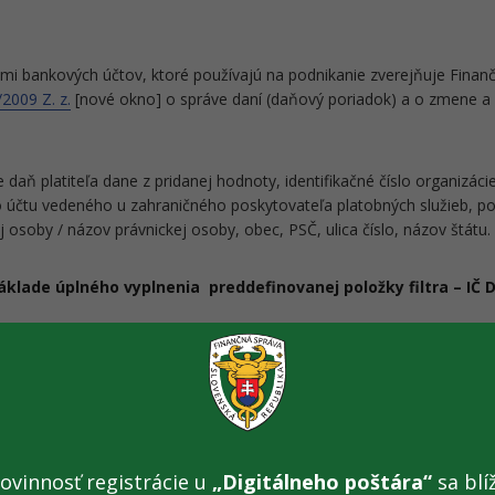
mi bankových účtov, ktoré používajú na podnikanie zverejňuje Finančn
2009 Z. z.
[nové okno] o správe daní (daňový poriadok) a o zmene a 
 daň platiteľa dane z pridanej hodnoty, identifikačné číslo organizáci
o účtu vedeného u zahraničného poskytovateľa platobných služieb, pod
 osoby / názov právnickej osoby, obec, PSČ, ulica číslo, názov štátu.
lade úplného vyplnenia preddefinovanej položky filtra – IČ 
ať do niektorého z povolených formátov (spravidla sú to formáty: P
čet záznamov.
áte XML v komprimovanom tvare (.zip), sa nachádza v časti "
Exporty
ovinnosť registrácie u
„Digitálneho poštára“
sa blíž