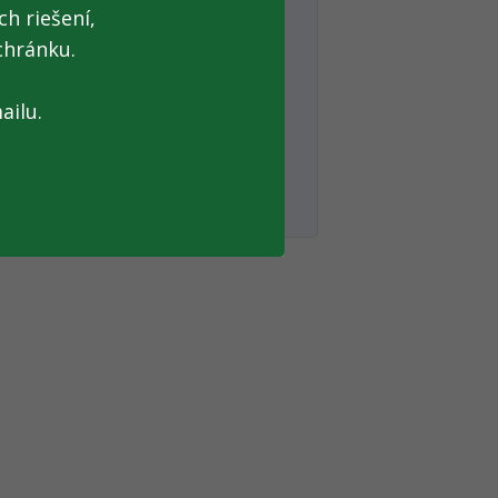
h riešení,
chránku.
ailu.