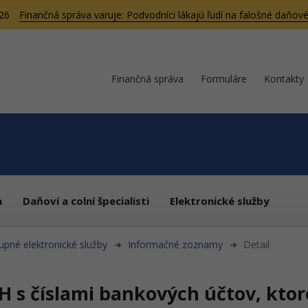
026
Finančná správa varuje: Podvodníci lákajú ľudí na falošné daňové
Finančná správa
Formuláre
Kontakty
a
Daňoví a colní špecialisti
Elektronické služby
upné elektronické služby
Informačné zoznamy
Detail
H s číslami bankových účtov, ktor