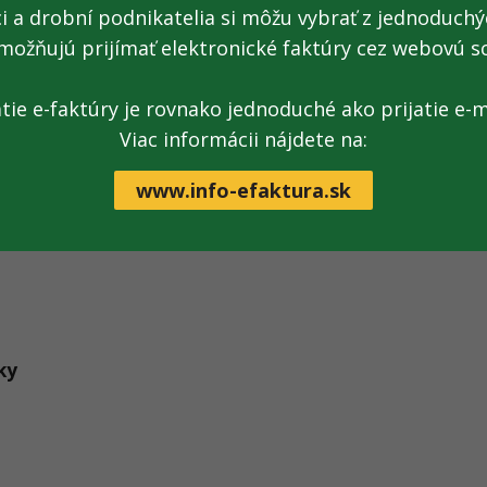
ci a drobní podnikatelia si môžu vybrať z jednoduchýc
možňujú prijímať elektronické faktúry cez webovú s
atie e-faktúry je rovnako jednoduché ako prijatie e-m
Viac informácii nájdete na:
www.info-efaktura.sk
ky