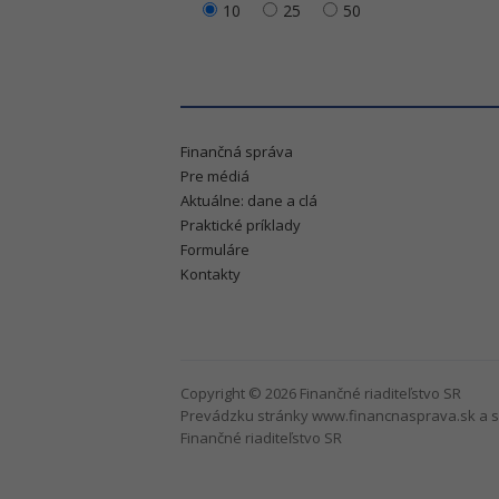
10
25
50
Finančná správa
Pre médiá
Aktuálne: dane a clá
Praktické príklady
Formuláre
Kontakty
Copyright © 2026 Finančné riaditeľstvo SR
Prevádzku stránky www.financnasprava.sk a s
Finančné riaditeľstvo SR