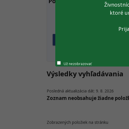
Položky filtra
Živnostní
ktoré u
IČ DPH
Prij
Už nezobrazovať
Výsledky vyhľadávania
Posledná aktualizácia dát: 9. 8. 2026
Zoznam neobsahuje žiadne polož
Zobrazených položiek na stránku