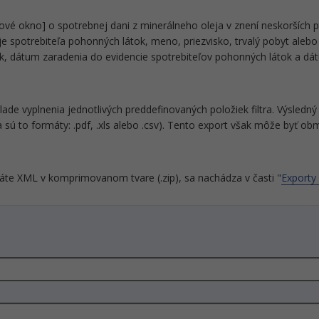
ové okno] o spotrebnej dani z minerálneho oleja v znení neskorších p
e spotrebiteľa pohonných látok, meno, priezvisko, trvalý pobyt aleb
ok, dátum zaradenia do evidencie spotrebiteľov pohonných látok a dá
de vyplnenia jednotlivých preddefinovaných položiek filtra. Výsled
a sú to formáty: .pdf, .xls alebo .csv). Tento export však môže byť
áte XML v komprimovanom tvare (.zip), sa nachádza v časti "
Exporty