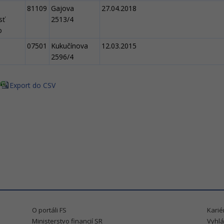
81109
Gajova
27.04.2018
sť
2513/4
o
07501
Kukučínova
12.03.2015
2596/4
Export do CSV
O portáli FS
Karié
Ministerstvo financií SR
Vyhlá