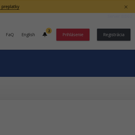
 preplatky
Server BB02
2
FaQ
English
Prihlásenie
Registrácia