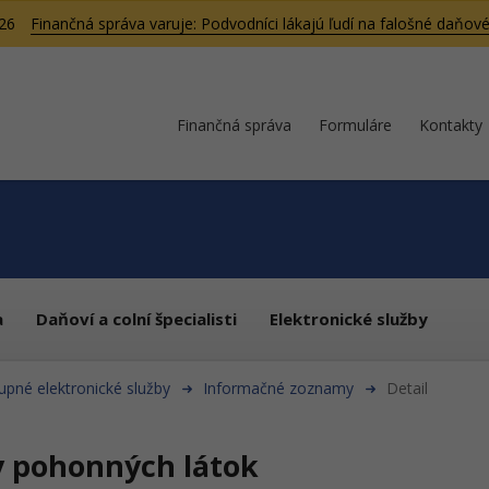
026
Finančná správa varuje: Podvodníci lákajú ľudí na falošné daňové
Finančná správa
Formuláre
Kontakty
a
Daňoví a colní špecialisti
Elektronické služby
upné elektronické služby
Informačné zoznamy
Detail
v pohonných látok