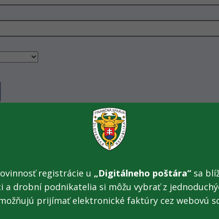
ovinnosť registrácie u
„Digitálneho poštára“
sa blíž
ci a drobní podnikatelia si môžu vybrať z jednoduchýc
PSČ
Ulica číslo
Dátum vydania osvedčenia o zaraden
možňujú prijímať elektronické faktúry cez webovú s
do evidencie spotrebiteľov pohonnýc
látok