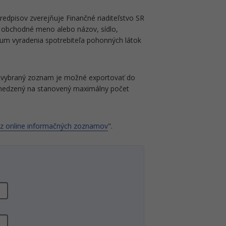
redpisov zverejňuje Finančné riaditeľstvo SR
o obchodné meno alebo názov, sídlo,
tum vyradenia spotrebiteľa pohonných látok
ný vybraný zoznam je možné exportovať do
 obmedzený na stanovený maximálny počet
 z online informačných zoznamov
".