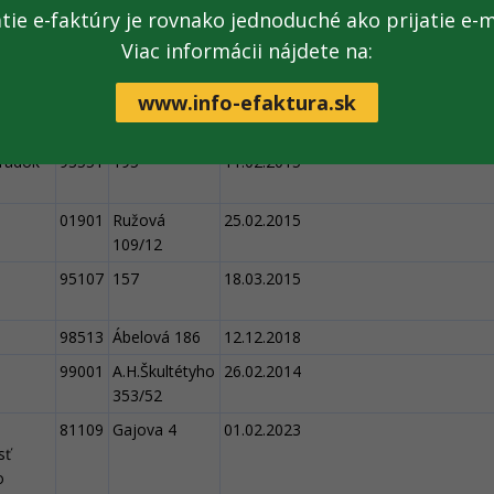
atie e-faktúry je rovnako jednoduché ako prijatie e-m
92522
Priemyselná 2
25.05.2021
Viac informácii nájdete na:
92522
Priemyselná 2
26.01.2021
www.info-efaktura.sk
rádok
93551
195
11.02.2015
01901
Ružová
25.02.2015
109/12
95107
157
18.03.2015
98513
Ábelová 186
12.12.2018
99001
A.H.Škultétyho
26.02.2014
353/52
81109
Gajova 4
01.02.2023
sť
o