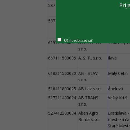
Prij
587112100003
A + Z AGRO
Veľké Úľany
s.r.o.
587112100001
A + Z
Veľké Úľany
Rišňovský,
Halász, s.r.o.
Už nezobrazovať
615711500001
A G R O B A
Tekovský H
s.r.o.
667111500005
A. S. T., s.r.o.
Ilava
618211500030
AB - STAV,
Malý Cetín
s.r.o.
516411800025
AB Laz s.r.o.
Ábelová
517211400024
AB TRANS
Veľký Krtíš
s.r.o.
527412300034
Aben Agro
Bratislava -
Burda s.r.o.
mestská ča
Staré Mest