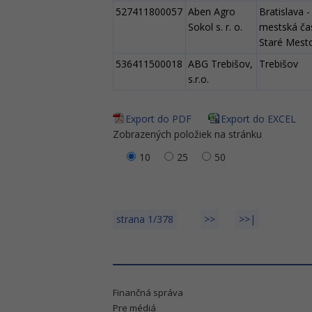
527411800057
Aben Agro
Bratislava -
Sokol s. r. o.
mestská ča
Staré Mest
536411500018
ABG Trebišov,
Trebišov
s.r.o.
Export do PDF
Export do EXCEL
Zobrazených položiek na stránku
10
25
50
Finančná správa
Pre médiá