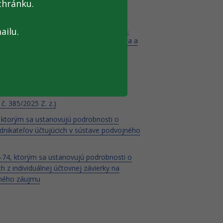
chránku.
stva financií Slovenskej republiky z 30.
ailu.
vujú podrobnosti o postupoch účtovania a
ch predpisov
 č. 385/2025 Z. z.)
 ktorým sa ustanovujú podrobnosti o
dnikateľov účtujúcich v sústave podvojného
-74, ktorým sa ustanovujú podrobnosti o
h z individuálnej účtovnej závierky na
ejného záujmu