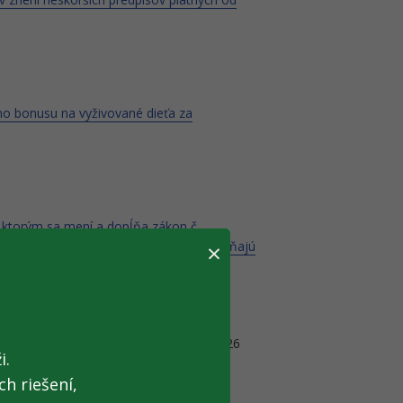
 bonusu na vyživované dieťa za
z. ktorým sa mení a dopĺňa zákon č.
×
ších predpisov a ktorým sa menia a dopĺňajú
o evidencii tržieb a o zmene a doplnení
vého poriadku prináša od 1. januára 2026
i.
h riešení,