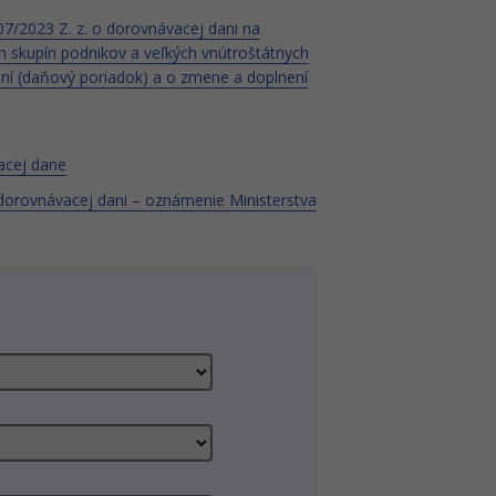
7/2023 Z. z. o dorovnávacej dani na
 skupín podnikov a veľkých vnútroštátnych
daní (daňový poriadok) a o zmene a doplnení
acej dane
 dorovnávacej dani – oznámenie Ministerstva