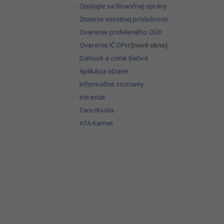
Opýtajte sa finančnej správy
Zistenie miestnej príslušnosti
Overenie prideleného OÚD
Overenie IČ DPH
[nové okno]
Daňové a colné tlačivá
Aplikácia eDane
Informačné zoznamy
Intrastat
Taric/Kvóta
ATA Karnet