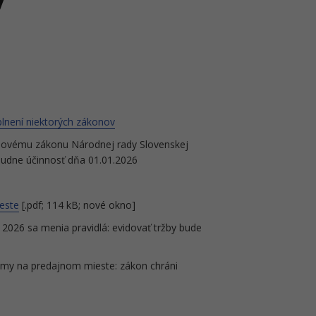
plnení niektorých zákonov
k novému zákonu Národnej rady Slovenskej
dobudne účinnosť dňa 01.01.2026
este
[.pdf; 114 kB; nové okno]
a 2026 sa menia pravidlá: evidovať tržby bude
amy na predajnom mieste: zákon chráni