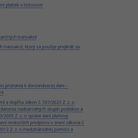
ní platieb v hotovosti
nančných transakcií
transakcií, ktorý sa použije prvýkrát za
ho priznania k dorovnávacej dani –
24
ení a dopĺňa zákon č. 507/2023 Z. z. o
zdanenia nadnárodných skupín podnikov a
3/2009 Z. z. o správe daní (daňový
ení neskorších predpisov v znení zákona č.
/2012 Z. z. o medzinárodnej pomoci a