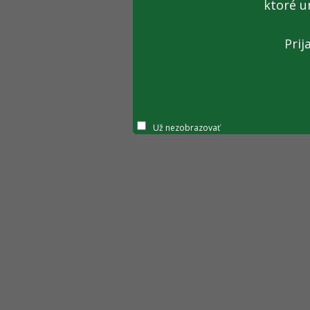
ktoré u
Prij
Už nezobrazovať