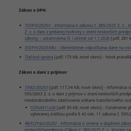
Zákon o DPH:
7/DPH/2025/I - Informácia k zákonu č. 385/2025 Z. z. ,
Z. z. o dani z pridanej hodnoty v znení neskorších pred
zákony – ustanovenia čl. I účinné od 1.1.2026
[.pdf; 281 
3/DPH/2025/MU - Obmedzenie odpočítania dane na os
Tlačová správa
[.pdf; 175 kB; nové okno] - Nové pravid
Zákon o dani z príjmov:
7/MZ/2025/I
[.pdf; 117,34 KB; nové okno] - Informácia o
595/2003 Z. z. o dani z príjmov v znení neskorších predp
medzinárodného zdaňovania vrátane transferového oc
OZN4311v26
[.pdf; 85 kB; nové okno] - Oznámenie p
vyberanej zrážkou podľa § 43 ods. 11 zákona č. 595/2
48/DZPaU/2025/ - Informácia o zmene a doplnení zákona 
neskoršíchpredpisov (Zákon č. 385/2025 Z. z., ktorým sa