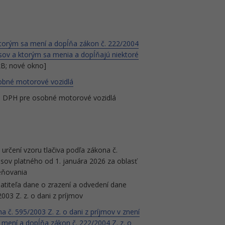
 ktorým sa mení a dopĺňa zákon č. 222/2004
pisov a ktorým sa menia a dopĺňajú niektoré
kB; nové okno]
obné motorové vozidlá
lá DPH pre osobné motorové vozidlá
 určení vzoru tlačiva podľa zákona č.
isov platného od 1. januára 2026 za oblasť
eňovania
latiteľa dane o zrazení a odvedení dane
003 Z. z. o dani z príjmov
č. 595/2003 Z. z. o dani z príjmov v znení
 mení a dopĺňa zákon č. 222/2004 Z. z. o