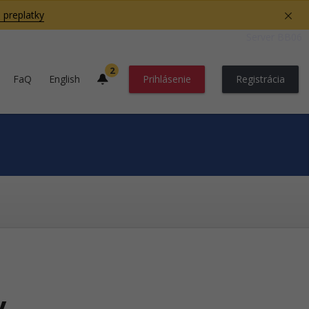
 preplatky
Server BB06
2
FaQ
English
Prihlásenie
Registrácia
y