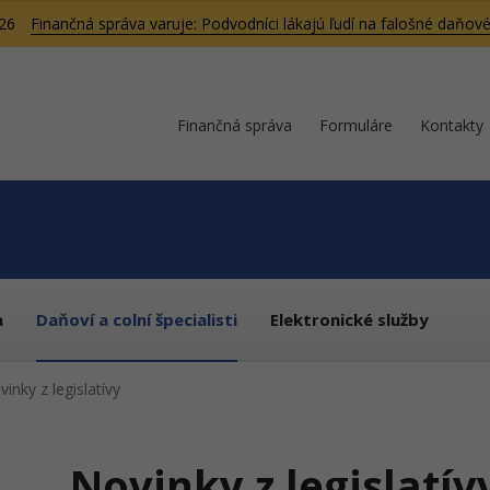
026
Finančná správa varuje: Podvodníci lákajú ľudí na falošné daňové
Finančná správa
Formuláre
Kontakty
a
Daňoví a colní špecialisti
Elektronické služby
inky z legislatívy
Novinky z legislatív