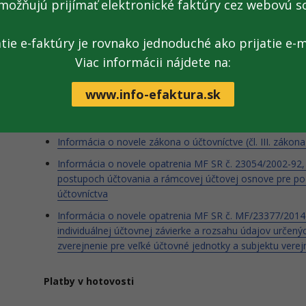
možňujú prijímať elektronické faktúry cez webovú s
Postupy účtovania:
40/DZPaU/2025/I - Informácia o novele opatrenia Minister
atie e-faktúry je rovnako jednoduché ako prijatie e-m
novembra 2005 č. MF/24035/2005-74, ktorým sa ustano
Viac informácii nájdete na:
účtovej osnove pre Sociálnu poisťovňu v znení neskorší
www.info-efaktura.sk
Zákon o účtovníctve
Informácia o novele zákona o účtovníctve (čl. III. zákona
Informácia o novele opatrenia MF SR č. 23054/2002-92,
postupoch účtovania a rámcovej účtovej osnove pre po
účtovníctva
Informácia o novele opatrenia MF SR č. MF/23377/2014
individuálnej účtovnej závierke a rozsahu údajov určenýc
zverejnenie pre veľké účtovné jednotky a subjektu ver
Platby v hotovosti