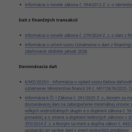
Informácia o novele zákona č. 394/2012 Z. z. o obmedze
Daň z finančných transakcií
Informácia o novele zákona č. 279/2024 Z. z. o dani z fi
Informácia o určení vzoru Oznámenia o dani z finančných 
zdaňovacie obdobie január 2026
Dorovnávacia daň
6/MZ/2025/I - Informácia o vydaní vzoru tlačiva daňové
oznámenie Ministerstva financií SR č. MF/15676/2025-7
Informácia k Čl. I Zákona č. 291/2025 Z. z., ktorým sa m
dorovnávacej dani na zabezpečenie minimálnej úrovne 
veľkých vnútroštátnych skupín a o doplnení zákona č. 56
poriadok) a o zmene a doplnení niektorých zákonov v zn
355/2024 Z. z. a ktorým sa mení a dopĺňa zákon č. 442
spolupráci pri správe daní v znení neskorších predpisov