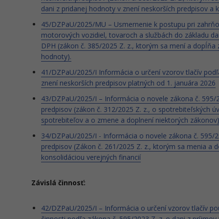
dani z pridanej hodnoty v znení neskorších predpisov a
45/DZPaU/2025/MU – Usmernenie k postupu pri zahrňov
motorových vozidiel, tovaroch a službách do základu dan
DPH (zákon č. 385/2025 Z. z., ktorým sa mení a dopĺňa z
hodnoty).
41/DZPaU/2025/I Informácia o určení vzorov tlačív podľa
znení neskorších predpisov platných od 1. januára 2026
43/DZPaU/2025/I – Informácia o novele zákona č. 595/20
predpisov (zákon č. 312/2025 Z. z., o spotrebiteľských 
spotrebiteľov a o zmene a doplnení niektorých zákonov
34/DZPaU/2025/I - Informácia o novele zákona č. 595/200
predpisov (Zákon č. 261/2025 Z. z., ktorým sa menia a do
konsolidáciou verejných financií
Závislá činnosť:
42/DZPaU/2025/I – Informácia o určení vzorov tlačív použ
činnosti podľa zákona č. 595/2023 Z. z. o dani z príjmov