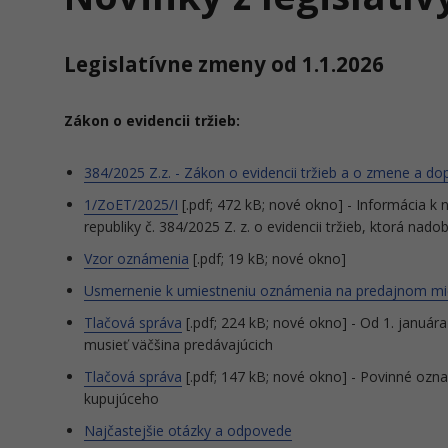
Legislatívne zmeny od 1.1.2026
Zákon o evidencii tržieb:
384/2025 Z.z. - Zákon o evidencii tržieb a o zmene a do
1/ZoET/2025/I
[.pdf; 472 kB; nové okno] - Informácia 
republiky č. 384/2025 Z. z. o evidencii tržieb, ktorá na
Vzor oznámenia
[.pdf; 19 kB; nové okno]
Usmernenie k umiestneniu oznámenia na predajnom mi
Tlačová správa
[.pdf; 224 kB; nové okno] - Od 1. január
musieť väčšina predávajúcich
Tlačová správa
[.pdf; 147 kB; nové okno] - Povinné ozn
kupujúceho
Najčastejšie otázky a odpovede