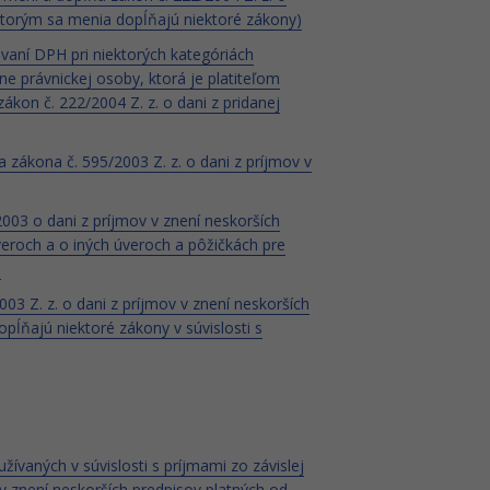
 ktorým sa menia dopĺňajú niektoré zákony)
aní DPH pri niektorých kategóriách
e právnickej osoby, ktorá je platiteľom
ákon č. 222/2004 Z. z. o dani z pridanej
 zákona č. 595/2003 Z. z. o dani z príjmov v
03 o dani z príjmov v znení neskorších
úveroch a o iných úveroch a pôžičkách pre
)
3 Z. z. o dani z príjmov v znení neskorších
pĺňajú niektoré zákony v súvislosti s
ívaných v súvislosti s príjmami zo závislej
 v znení neskorších predpisov platných od