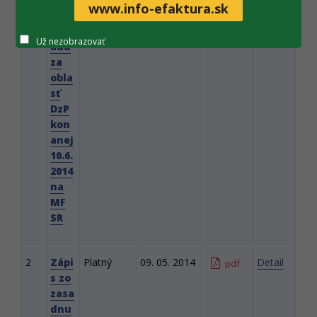
www.info-efaktura.sk
o
výkl
Už nezobrazovať
adu
za
obla
sť
DzP
kon
anej
10.6.
2014
na
MF
SR
2
Zápi
Platný
09. 05. 2014
Detail
pdf
s zo
zasa
dnu