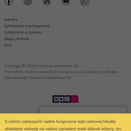
Kariéra
Vyhlásenie o prístupnosti
Vyhlásenie o cookies
Mapa stránok
RSS
Copyright © 2026 Finančné riaditeľstvo SR
Prevádzku stránky www.financnasprava.sk a správu jej obsahu
zabezpečuje Finančné riaditeľstvo SR
Som
Taxana
chatbot Finančnej správy.
S cieľom zabezpečiť riadne fungovanie tejto webovej lokality
ukladáme niekedy na vašom zariadení malé dátové súbory, tzv.