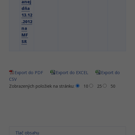
anej
dňa
13.12
.2012
na
MF
SR
Export do PDF
Export do EXCEL
Export do
CSV
Zobrazených položiek na stránku:
10
25
50
Tlač obsahu