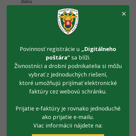
doku
ment
×
u
1
Zápi
Platný
06. 11. 2014
Detail
pdf
s zo
zasa
Povinnosť registrácie u
„Digitálneho
dnu
tia
poštára“
sa blíži.
Kom
Živnostníci a drobní podnikatelia si môžu
isie
vybrať z jednoduchých riešení,
pre
ktoré umožňujú prijímať elektronické
zabe
zpeč
faktúry cez webovú schránku.
enie
jedn
Prijatie e-faktúry je rovnako jednoduché
otné
ho
ako prijatie e-mailu.
met
Viac informácii nájdete na:
odic
kéh