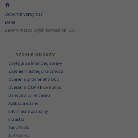
Odborná verejnosť
Dane
Závery metodických komisií MF SR
RÝCHLE ODKAZY
Opýtajte sa finančnej správy
Zistenie miestnej príslušnosti
Overenie prideleného OÚD
Overenie IČ DPH
[nové okno]
Daňové a colné tlačivá
Aplikácia eDane
Informačné zoznamy
Intrastat
Taric/Kvóta
ATA Karnet