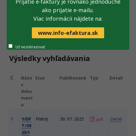
Prijatie e-faktúry je rovnako jednoduché
Platné dokumenty
ako prijatie e-mailu.
Viac informácii nájdete na:
www.info-efaktura.sk
Už nezobrazovať
Výsledky vyhľadávania
Č.
Názo
Stav
Publikované
Typ
Detail
v
doku
ment
u
1
1/DF
Platný
30. 07. 2025
Detail
pdf
T/20
25/I