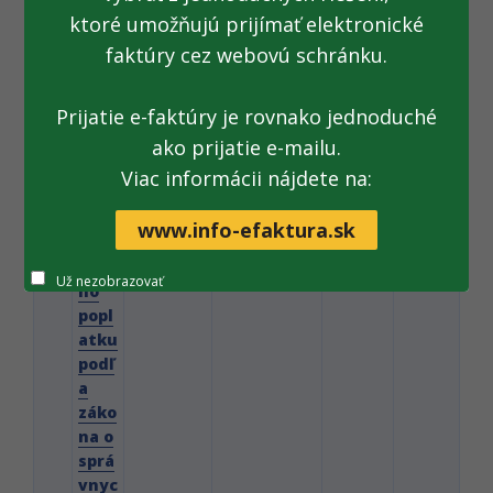
CÚ
ktoré umožňujú prijímať elektronické
faktúry cez webovú schránku.
3
Info
Platný
21. 12. 2015
Detail
pdf
rmá
Prijatie e-faktúry je rovnako jednoduché
cia k
ako prijatie e-mailu.
zaok
rúhľ
Viac informácii nájdete na:
ova
niu
www.info-efaktura.sk
sprá
vne
Už nezobrazovať
ho
popl
atku
podľ
a
záko
na o
sprá
vnyc