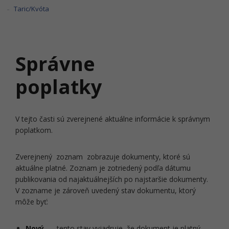
Taric/Kvóta
Správne
poplatky
V tejto časti sú zverejnené aktuálne informácie k správnym
poplatkom.
Zverejnený zoznam zobrazuje dokumenty, ktoré sú
aktuálne platné. Zoznam je zotriedený podľa dátumu
publikovania od najaktuálnejších po najstaršie dokumenty.
V zozname je zároveň uvedený stav dokumentu, ktorý
môže byť:
Nový
- tento stav vyjadruje, že dokument je platný