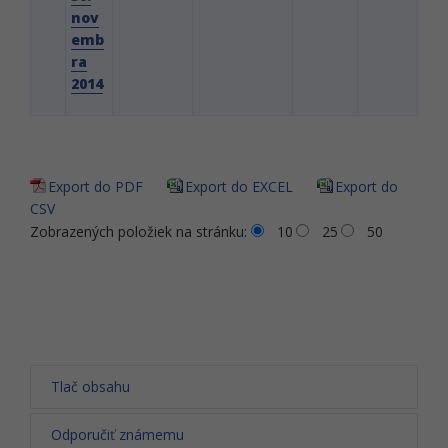
nov
emb
ra
2014
Export do PDF
Export do EXCEL
Export do
CSV
Zobrazených položiek na stránku:
10
25
50
Tlač obsahu
Odporučiť známemu