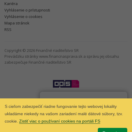
Kariéra
Vyhlásenie o prístupnosti
Vyhlásenie o cookies
Mapa stránok
RSS
Copyright © 2026 Finančné riaditeľstvo SR
Prevádzku stránky www.financnasprava.sk a správu jej obsahu
zabezpečuje Finančné riaditeľstvo SR
Som
Taxana
chatbot Finančnej správy.
S cieľom zabezpečiť riadne fungovanie tejto webovej lokality
ukladáme niekedy na vašom zariadení malé dátové súbory, tzv.
cookie.
Zistiť viac o používaní cookies na portáli FS