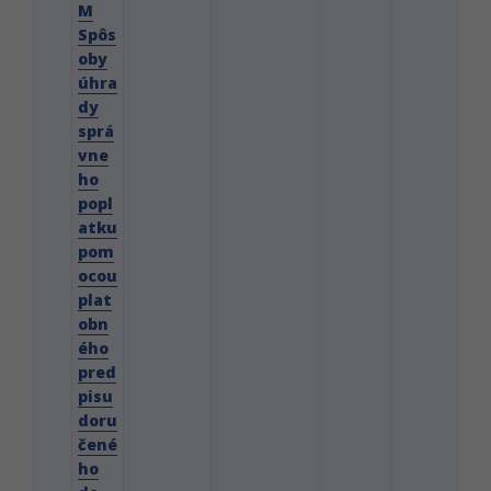
M
Spôs
oby
úhra
dy
sprá
vne
ho
popl
atku
pom
ocou
plat
obn
ého
pred
pisu
doru
čené
ho