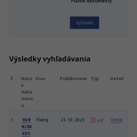
Platné dokumenty
Výsledky vyhľadávania
Č.
Názo
Stav
Publikované
Typ
Detail
v
doku
ment
u
1
15/E
Platný
23. 10. 2023
Detail
pdf
K/20
23/I