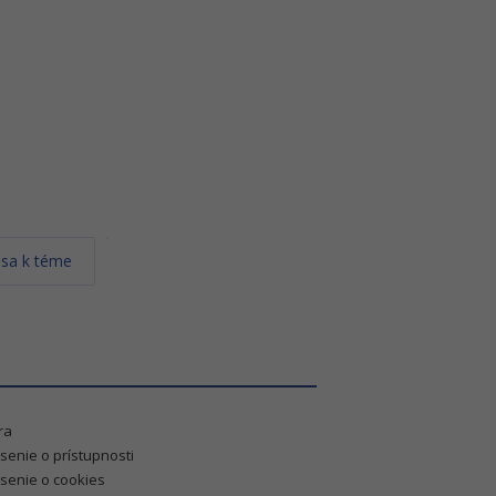
 sa k téme
ra
senie o prístupnosti
senie o cookies