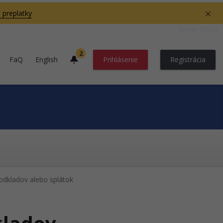
 preplatky
Server BB04
2
FaQ
English
Prihlásenie
Registrácia
odkladov alebo splátok