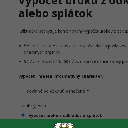
Výpočet úroku z od
alebo splátok
Kalkulačka poskytuje kombinovaný výpočet úrokov z odklad
§ 59 ods. 7 z. č. 511/1992 Zb. o správe daní a poplatk
finančných orgánov
§ 57 ods. 5 z. č. 563/2009 Z.z.. o správe daní (daňový po
Výpočet má len informatívny charakter.
Povinné položky sú označené
*
Druh výpočtu
Výpočet úroku z odkladov a splátok
Výpočet dátumu zaplatenia