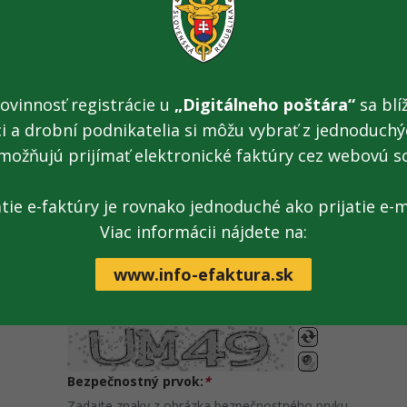
Istina [€]:
*
ovinnosť registrácie u
„Digitálneho poštára“
sa blíž
Dátum splatnosti:
*
ci a drobní podnikatelia si môžu vybrať z jednoduchýc
V tvare deň.mesiac.rok napr. 1.1.2009
možňujú prijímať elektronické faktúry cez webovú s
atie e-faktúry je rovnako jednoduché ako prijatie e-m
Predpokladaný dátum zaplatenia:
Viac informácii nájdete na:
V tvare deň.mesiac.rok napr. 1.1.2009
www.info-efaktura.sk
Bezpečnostný prvok:
*
Zadajte znaky z obrázka bezpečnostného prvku.