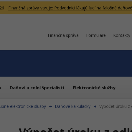
026
Finančná správa varuje: Podvodníci lákajú ľudí na falošné daňové
Finančná správa
Formuláre
Kontakty
a
Daňoví a colní špecialisti
Elektronické služby
upné elektronické služby
Daňové kalkulačky
Výpočet úroku z 