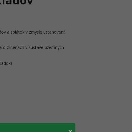
kladov
ov a splátok v zmysle ustanovení:
ov a o zmenách v sústave územných
riadok)
×