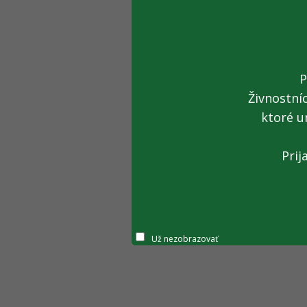
P
Živnostní
ktoré u
Prij
Už nezobrazovať