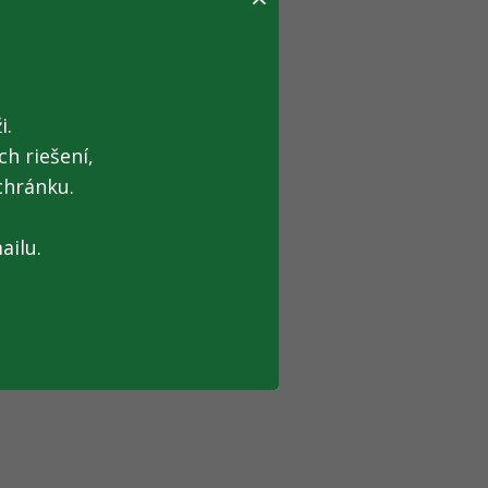
i.
h riešení,
chránku.
ailu.