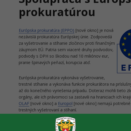
prokuratúrou
Európska prokuratúra (EPPO)
[nové okno] je nová
nezávislá prokuratúra Európskej únie. Zodpovedá
za vyšetrovanie a stíhanie zločinov proti finančným
záujmom EÚ. Patria sem viaceré druhy podvodov,
podvody s DPH so škodou nad 10 miliónov eur,
pranie špinavých peňazí, korupcia atď.
Európska prokuratúra vykonáva vyšetrovanie,
trestné stíhanie a vykonáva funkcie prokurátora na príslu
až do konečného vyriešenia prípadu. Doteraz mohli tieto zlo
orgány, ale ich právomoci sa zastavili na hraniciach ich kra
OLAF
[nové okno] a
Europol
[nové okno] nemajú potrebné 
trestných vyšetrovaní a stíhaní.
Od začiatku svojej činnosti 1. júna 2021 zaregistrovala EPPO