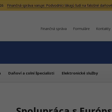
026
Finančná správa varuje: Podvodníci lákajú ľudí na falošné daňové
Finančná správa
Formuláre
Kontakty
a
Daňoví a colní špecialisti
Elektronické služby
Spolupráca s Európ