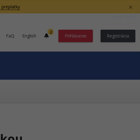
 preplatky
Server BB06
2
FaQ
English
Prihlásenie
Registrácia
skou