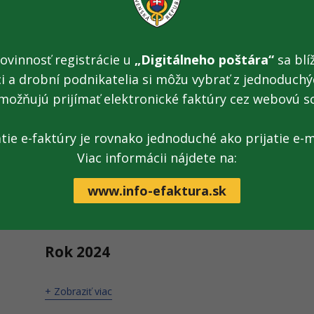
od zúčastnených členských štátov EÚ a súkromných strán. 
niektoré správy o trestných činoch sa stále vyhodnocujú. V
EPPO pomocou špeciálneho
webového formulára
.
ovinnosť registrácie u
„Digitálneho poštára“
sa blíž
Mandát Európskej prokuratúry je definovaný v
nariadení R
ci a drobní podnikatelia si môžu vybrať z jednoduchýc
nadobudlo účinnosť 31. októbra 2017.
možňujú prijímať elektronické faktúry cez webovú s
Výročné správy EPPO
atie e-faktúry je rovnako jednoduché ako prijatie e-m
Viac informácii nájdete na:
Rok 2025
www.info-efaktura.sk
+ Zobraziť viac
Rok 2024
+ Zobraziť viac