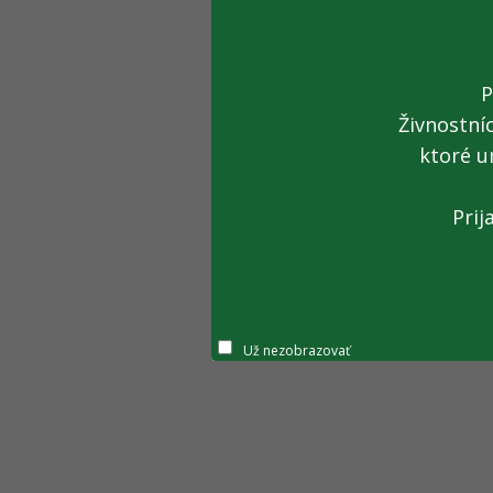
P
Živnostní
ktoré u
Prij
Už nezobrazovať