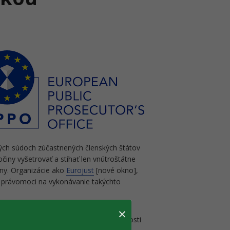
šných súdoch zúčastnených členských štátov
činy vyšetrovať a stíhať len vnútroštátne
jiny. Organizácie ako
Eurojust
[nové okno],
právomoci na vykonávanie takýchto
×
 viac ako 2 500 hlásení o trestnej činnosti