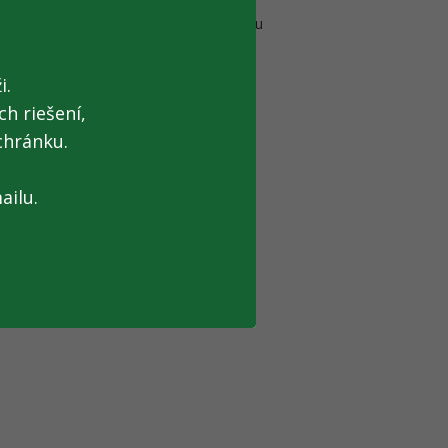
Začalo sa vyše 500 vyšetrovaní, pričom
erejnosť môže nahlásiť trestné činy úradu
i.
ady (EÚ) 2017/1939
[nové okno], ktoré
h riešení,
chránku.
ailu.