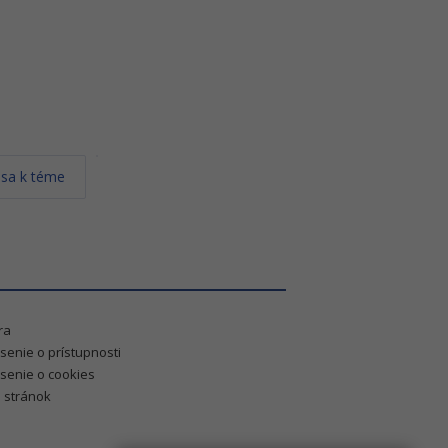
 sa k téme
ra
senie o prístupnosti
senie o cookies
 stránok