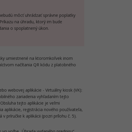
i nebudú môcť uhrádzať správne poplatky
 Príkazu na úhradu, ktorý im bude
dania o spoplatnený úkon.
osky umiestnené na ktoromkoľvek inom
níctvom načítania QR kódu z platobného
o webovej aplikácie - Virtuálny kiosk (VK):
bilného zariadenia vyhľadaním tejto
bsluha tejto aplikácie je veľmi
a aplikácie, registrácia nového používateľa,
v príručke k aplikácii (pozri prílohu č. 5).
is vo voľbe „Úhrada vydaného predpisu“,