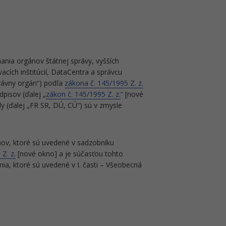
nania orgánov štátnej správy, vyšších
acích inštitúcií, DataCentra a správcu
rávny orgán“) podľa
zákona č. 145/1995 Z. z.
pisov (ďalej „
zákon č. 145/1995 Z. z.
“ [nové
dy (ďalej „FR SR, DÚ, CÚ“) sú v zmysle
ov, ktoré sú uvedené v sadzobníku
Z. z.
[nové okno] a je súčasťou tohto
ia, ktoré sú uvedené v I. časti – Všeobecná