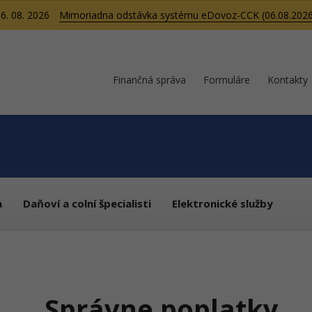
6. 08. 2026
Mimoriadna odstávka systému eDovoz-CCK (06.08.2026
Finančná správa
Formuláre
Kontakty
a
Daňoví a colní špecialisti
Elektronické služby
Správne poplatky