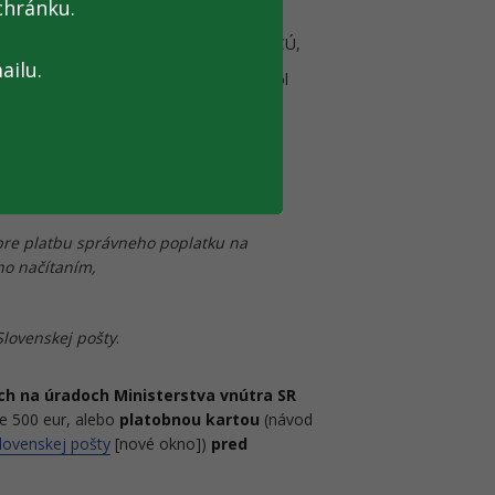
chránku.
oplatník uhradí Platobný predpis na
“), ktorý obdrží osobne na FR SR, DÚ a CÚ,
ailu.
 žiadosti poštou, správny poplatok nebol
pis spolu s výzvou.
atobné inštrukcie potrebné k úhrade
že poplatník uhradiť:
pre platbu správneho poplatku na
ho načítaním,
lovenskej pošty
.
ch na úradoch Ministerstva vnútra SR
e 500 eur, alebo
platobnou kartou
(návod
lovenskej pošty
[nové okno])
pred