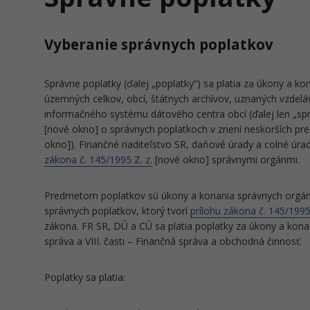
Vyberanie správnych poplatkov
Správne poplatky (ďalej „poplatky“) sa platia za úkony a ko
územných celkov, obcí, štátnych archívov, uznaných vzdeláv
informačného systému dátového centra obcí (ďalej len „sp
[nové okno] o správnych poplatkoch v znení neskorších pred
okno]). Finančné riaditeľstvo SR, daňové úrady a colné úra
zákona č. 145/1995 Z. z.
[nové okno] správnymi orgánmi.
Predmetom poplatkov sú úkony a konania správnych orgán
správnych poplatkov, ktorý tvorí
prílohu zákona č. 145/1995 
zákona. FR SR, DÚ a CÚ sa platia poplatky za úkony a konan
správa a VIII. časti – Finančná správa a obchodná činnosť.
Poplatky sa platia: