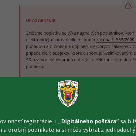
UPOZORNENIE:
Zníženie poplatku sa týka najmä tých poplatníkov, ktorí
elektronickými prostriedkami podľa
zákona č. 563/2009 Z
poriadok) a o zmene a doplnení niektorých zákonov v z
prípade ide o subjekty, ktoré disponujú kvalifikovaným
SR uzatvorenú písomnú dohodu o elektronickom doručo
poriadku.
Poplatníci podávajúci žiadosť o úkon
vyžadujúci úhr
osobne
môžu platiť správne poplatky:
Potvrdením o úhrade správneho poplatku
- Potv
si môže poplatník zakúpiť na vybraných pobočkách S
ovinnosť registrácie u
„Digitálneho poštára“
sa blíž
okno] je zverejnený na webovom sídle Slovenskej po
ci a drobní podnikatelia si môžu vybrať z jednoduchýc
úhradou platobného predpisu na zaplatenie sp