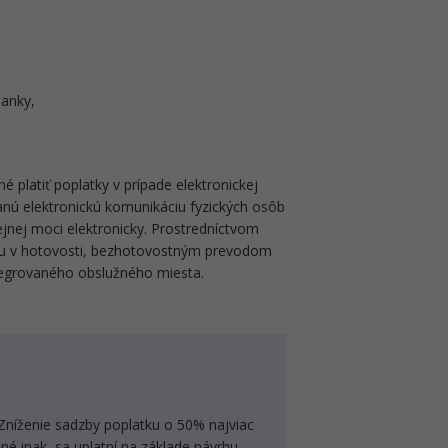
banky,
platiť poplatky v prípade elektronickej
anú elektronickú komunikáciu fyzických osôb
ejnej moci elektronicky. Prostredníctvom
du v hotovosti, bezhotovostným prevodom
tegrovaného obslužného miesta.
Zníženie sadzby poplatku o 50% najviac
ené inak, sa uplatní na základe návrhu