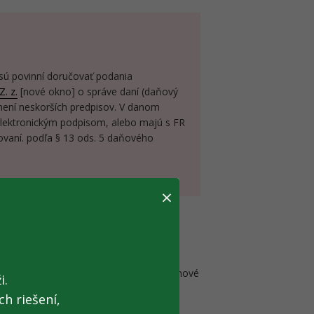
 sú povinní doručovať podania
. z.
[nové okno] o správe daní (daňový
není neskorších predpisov. V danom
 elektronickým podpisom, alebo majú s FR
vaní. podľa § 13 ods. 5 daňového
×
adu správneho poplatku
poštou
alebo
rdenie o úhrade správneho poplatku
lovenskej pošty.
Zoznam
[.xlsx; 356 kB; nové
i.
šty,
h riešení,
rávneho poplatku