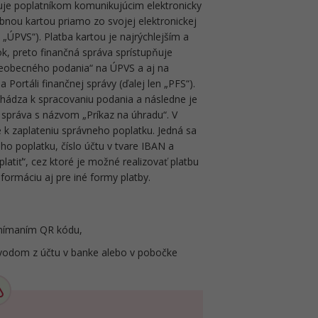
uje poplatníkom komunikujúcim elektronicky
bnou kartou priamo zo svojej elektronickej
 „ÚPVS“). Platba kartou je najrýchlejším a
k, preto finančná správa sprístupňuje
eobecného podania“ na ÚPVS a aj na
Portáli finančnej správy (ďalej len „PFS“).
chádza k spracovaniu podania a následne je
 správa s názvom „Príkaz na úhradu“. V
 k zaplateniu správneho poplatku. Jedná sa
ho poplatku, číslo účtu v tvare IBAN a
platiť“, cez ktoré je možné realizovať platbu
formáciu aj pre iné formy platby.
snímaním QR kódu,
vodom z účtu v banke alebo v pobočke