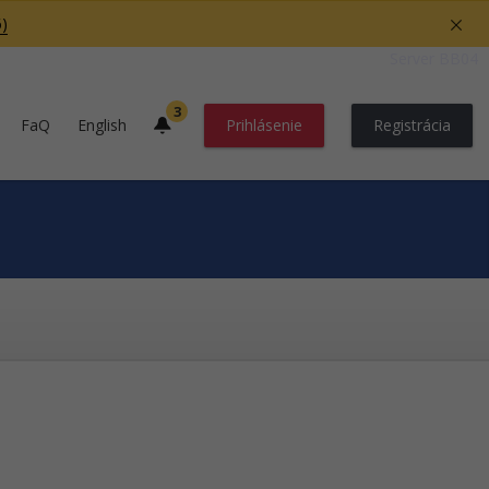
)
Server BB04
3
FaQ
English
Prihlásenie
Registrácia