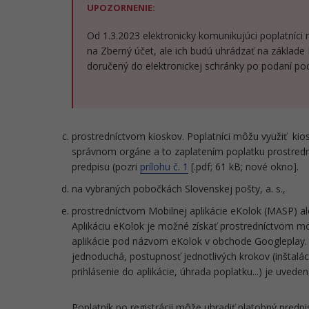
UPOZORNENIE:
Od 1.3.2023 elektronicky komunikujúci poplatníc
na Zberný účet, ale ich budú uhrádzať na základe
doručený do elektronickej schránky po podaní po
prostredníctvom kioskov. Poplatníci môžu využiť ki
správnom orgáne a to zaplatením poplatku prostred
predpisu (pozri
prílohu č. 1
[.pdf; 61 kB; nové okno].
na vybraných pobočkách Slovenskej pošty, a. s.,
prostredníctvom Mobilnej aplikácie eKolok (MASP) aleb
Aplikáciu eKolok je možné získať prostredníctvom mo
aplikácie pod názvom eKolok v obchode Googleplay. O
jednoduchá, postupnosť jednotlivých krokov (inštaláci
prihlásenie do aplikácie, úhrada poplatku...) je uvedená 
Poplatník po registrácii môže uhradiť platobný predp