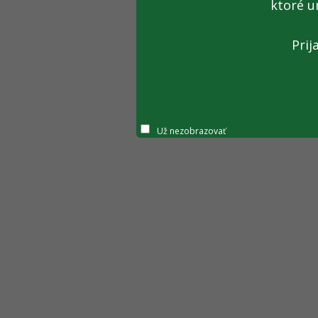
ktoré u
Prij
Už nezobrazovať