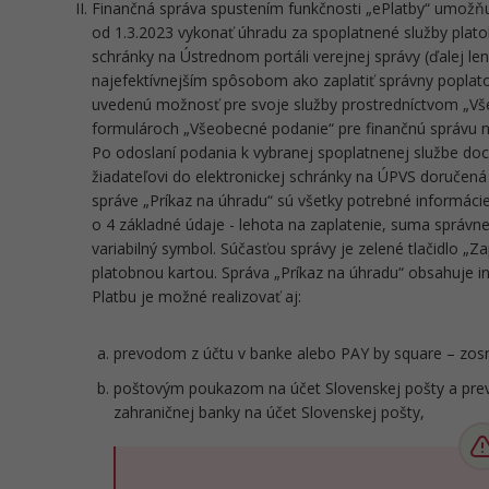
Finančná správa spustením funkčnosti „ePlatby“ umožň
od 1.3.2023 vykonať úhradu za spoplatnené služby plato
schránky na Ústrednom portáli verejnej správy (ďalej len
najefektívnejším spôsobom ako zaplatiť správny poplato
uvedenú možnosť pre svoje služby prostredníctvom „Vš
formulároch „Všeobecné podanie“ pre finančnú správu na 
Po odoslaní podania k vybranej spoplatnenej službe do
žiadateľovi do elektronickej schránky na ÚPVS doručená
správe „Príkaz na úhradu“ sú všetky potrebné informácie
o 4 základné údaje - lehota na zaplatenie, suma správne
variabilný symbol. Súčasťou správy je zelené tlačidlo „Za
platobnou kartou. Správa „Príkaz na úhradu“ obsahuje in
Platbu je možné realizovať aj:
prevodom z účtu v banke alebo PAY by square – zo
poštovým poukazom na účet Slovenskej pošty a pre
zahraničnej banky na účet Slovenskej pošty,