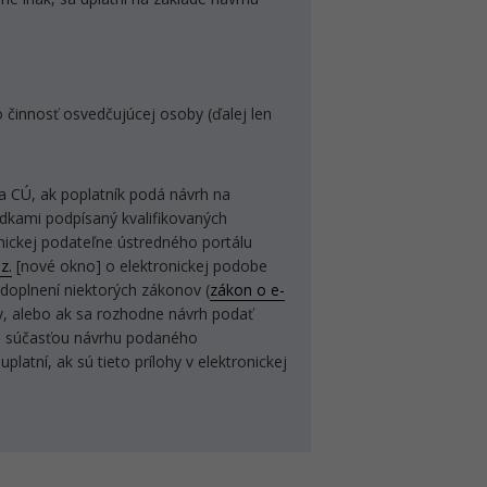
činnosť osvedčujúcej osoby (ďalej len
a CÚ, ak poplatník podá návrh na
edkami podpísaný kvalifikovaných
ickej podateľne ústredného portálu
z.
[nové okno] o elektronickej podobe
doplnení niektorých zákonov (
zákon o e-
v, alebo ak sa rozhodne návrh podať
sú súčasťou návrhu podaného
platní, ak sú tieto prílohy v elektronickej