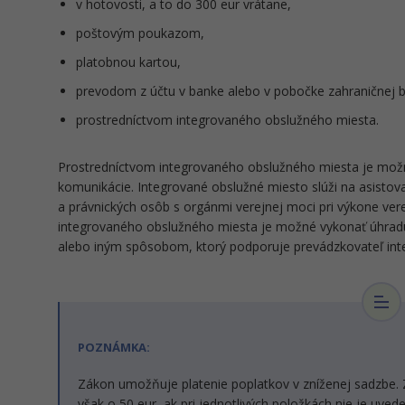
v hotovosti, a to do 300 eur vrátane,
poštovým poukazom,
platobnou kartou,
prevodom z účtu v banke alebo v pobočke zahraničnej 
prostredníctvom integrovaného obslužného miesta.
Prostredníctvom integrovaného obslužného miesta je možné 
komunikácie. Integrované obslužné miesto slúži na asistov
a právnických osôb s orgánmi verejnej moci pri výkone ver
integrovaného obslužného miesta je možné vykonať úhra
alebo iným spôsobom, ktorý podporuje prevádzkovateľ in
POZNÁMKA:
Zákon umožňuje platenie poplatkov v zníženej sadzbe. 
však o 50 eur, ak pri jednotlivých položkách nie je uved