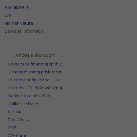
Podnikatelia
Clo
Nomenklatúra
Záväzné informácie
RÝCHLE ODKAZY
Opýtajte sa finančnej správy
Zistenie miestnej príslušnosti
Overenie prideleného OÚD
Overenie IČ DPH
[nové okno]
Daňové a colné tlačivá
Aplikácia eDane
Intrastat
Taric/Kvóta
ISKZ
ATA Karnet