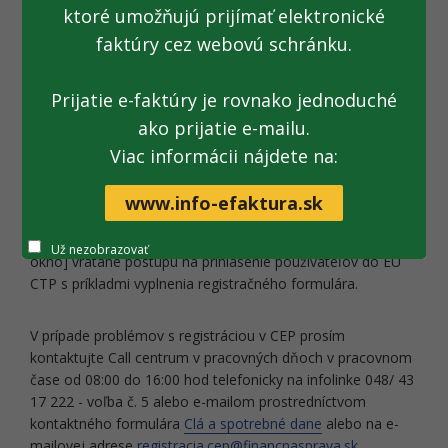
CEP v časti „Rozsah oprávnenia konať v mene subjektu –
ktoré umožňujú prijímať elektronické
Špeciálne“ potrebné vyplniť aplikácie, ktorých sa registrácia
faktúry cez webovú schránku.
bude týkať – napr. AEO, CDS, BTI, INF, ICS2.
Prijatie e-faktúry je rovnako jednoduché
Po registrácii v CEP je možné podať žiadosť na colnom
portáli pre obchodníkov EÚ:
ako prijatie e-mailu.
URL:
https://customs.ec.europa.eu/tpui-cdms-web/
[nové
Viac informácii nájdete na:
okno]
www.info-efaktura.sk
Podrobnejšie informácie k registrácii sú uvedené v časti
Informácie k registrácii - CEP (financnasprava.sk)
[nové
Už nezobrazovať
okno] vrátane postupu na prihlásenie používateľov do EU
CTP s príkladmi vyplnenia registračného formulára.
V prípade problémov s registráciou v CEP prosím
kontaktujte Call centrum v pracovných dňoch v pracovnom
čase od 08:00 do 16:00 hod telefonicky na infolinke 048/ 43
17 222 - voľba č. 5 alebo e-mailom prostredníctvom
kontaktného formulára
Clá a spotrebné dane
alebo na e-
mailovej adrese
registracia.cep@financnasprava.sk