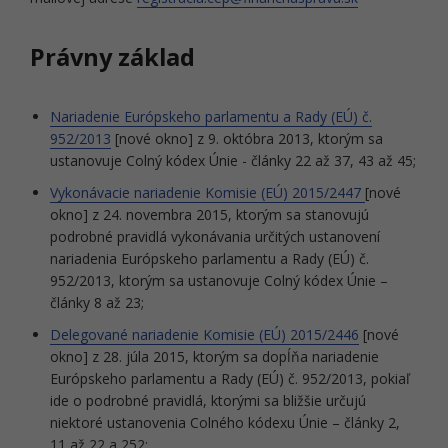
Právny základ
Nariadenie Európskeho parlamentu a Rady (EÚ) č.
952/2013
[nové okno] z 9. októbra 2013, ktorým sa
ustanovuje Colný kódex Únie - články 22 až 37, 43 až 45;
Vykonávacie nariadenie Komisie (EÚ) 2015/2447
[nové
okno] z 24. novembra 2015, ktorým sa stanovujú
podrobné pravidlá vykonávania určitých ustanovení
nariadenia Európskeho parlamentu a Rady (EÚ) č.
952/2013, ktorým sa ustanovuje Colný kódex Únie –
články 8 až 23;
Delegované nariadenie Komisie (EÚ) 2015/2446
[nové
okno] z 28. júla 2015, ktorým sa dopĺňa nariadenie
Európskeho parlamentu a Rady (EÚ) č. 952/2013, pokiaľ
ide o podrobné pravidlá, ktorými sa bližšie určujú
niektoré ustanovenia Colného kódexu Únie – články 2,
11 až 22 a 252;