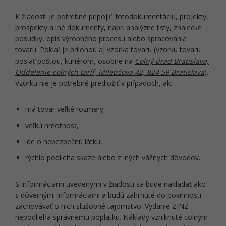
K žiadosti je potrebné pripojiť: fotodokumentáciu, projekty,
prospekty a iné dokumenty, napr. analýzne listy, znalecké
posudky, opis výrobného procesu alebo spracovania
tovaru. Pokiaľ je prílohou aj vzorka tovaru (vzorku tovaru
poslať poštou, kuriérom, osobne na
Colný úrad Bratislava,
Oddelenie colných taríf, Miletičova 42, 824 59 Bratislava
).
Vzorku nie je potrebné predložiť v prípadoch, ak:
má tovar veľké rozmery,
veľkú hmotnosť,
ide o nebezpečnú látku,
rýchlo podlieha skaze alebo z iných vážnych dôvodov.
S informáciami uvedenými v žiadosti sa bude nakladať ako
s dôvernými informáciami a budú zahrnuté do povinnosti
zachovávať o nich služobné tajomstvo. Vydanie ZINZ
nepodlieha správnemu poplatku. Náklady vzniknuté colným