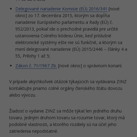
Delegované nariadenie Komisie (EÚ) 2016/341
[nové
okno] zo 17. decembra 2015, ktorým sa dopĺňa
nariadenie Európskeho parlamentu a Rady (EÚ) č.
952/2013, pokiaľ ide o prechodné pravidlá pre určité
ustanovenia Colného kódexu Únie, keď príslušné
elektronické systémy ešte nie sú funkčné, a ktorým sa
mení delegované nariadenie (EÚ) 2015/2446 – články 4 a
55, Prílohy 1 až 5;
Zákon č. 71/1967 Zb.
[nové okno] o správnom konaní.
V prípade akýchkoľvek otázok týkajúcich sa vydávania ZINZ
kontaktujte priamo colné orgány členského štátu dovozu
alebo vývozu.
Žiadosť o vydanie ZINZ sa môže týkať len jedného druhu
tovaru. Jedným druhom tovaru sa rozumie tovar, ktorý má
podobné vlastnosti, a ktorého rozdiely sú na účel jeho
zatriedenia nepodstatné.