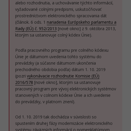
alebo rozhodnutia, a uchovávanie týchto informácií,
vyžadované colnými predpismi, uskutočňovať
prostredníctvom elektronického spracovania dát
(článok. 6 ods. 1
nariadenia Európskeho parlamentu a
Rady (EÚ) č. 952/2013
[nové okno] z 9. októbra 2013,
ktorým sa ustanovuje colný kódex Únie).
Podľa pracovného programu pre colného kódexu
Únie je dátumom uvedenia tohto systému do
prevádzky (a súčasne dátumom ukončenia
prechodného obdobia podľa) dátum 1. 10. 2019
(pozri
vykonávacie rozhodnutie Komisie (EÚ)
2016/578
[nové okno], ktorým sa ustanovuje
pracovný program pre vývoj elektronických systémov
stanovených v colnom kódexe Únie a ich uvedenie
do prevádzky, v platnom znení).
Od 1. 10. 2019 tak dochádza v súvislosti so
spustením druhej fázy modernizácie elektronického
systému záväzných informácií o nomenklatúrnom