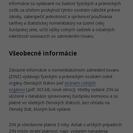
informácie sú vydávané na žiadosť fyzických a právnických
osôb za účelom poskytnúť týmto osobám náležité právne
záruky, zabezpečiť jednotnosť a správnosť používania
tarifnej a štatistickej nomenklatúry na území celej
Európskej únie, určiť výšky colných sadzieb a ostatných
náležitostí súvisiacich so zatriedením tovaru.
Všeobecné informácie
Záväzné informácie o nomenklatúrnom zatriedení tovaru
(ZINZ) vydávajú fyzickým a právnickým osobám colné
orgány členských štátov (viď
zoznam colných
orgánov
[.pdf; 303 kB; nové okno]). Všetky vydané ZIN sú
uložené v databáze spravovanej Európsku komisiou a sú
platné vo všetkých členských štátoch, bez ohľadu na
členský štát, ktorým boli vydané.
ZIN je všeobecne platná 3 roky. Avšak v určitých prípadoch
ZIN môže stratiť platnosť, napr. vydaním nariadenia