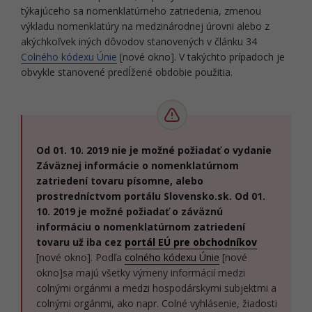
týkajúceho sa nomenklatúrneho zatriedenia, zmenou
výkladu nomenklatúry na medzinárodnej úrovni alebo z
akýchkoľvek iných dôvodov stanovených v článku 34
Colného kódexu Únie
[nové okno]. V takýchto prípadoch je
obvykle stanovené predĺžené obdobie použitia.
Od 01. 10. 2019 nie je možné požiadať o vydanie
Záväznej informácie o nomenklatúrnom
zatriedení tovaru písomne, alebo
prostredníctvom portálu Slovensko.sk. Od 01.
10. 2019 je možné požiadať o záväznú
informáciu o nomenklatúrnom zatriedení
tovaru už iba cez
portál EÚ pre obchodníkov
[nové okno]. Podľa
colného kódexu Únie
[nové
okno]sa majú všetky výmeny informácií medzi
colnými orgánmi a medzi hospodárskymi subjektmi a
colnými orgánmi, ako napr. Colné vyhlásenie, žiadosti