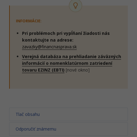
INFORMÁCIE:
Pri problémoch pri vypĺňaní žiadosti nás
kontaktujte na adrese:
zavazky@financnasprava.sk
Verejná databáza na prehliadanie záväzných
informácií o nomenklatúrnom zatriedení
tovaru EZINZ (EBTI)
[nové okno]
Tlač obsahu
Odporučiť známemu