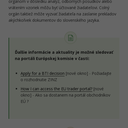
orgánom v dôsledku analýz, odborných posudkov alebo
vrátením vzoriek môžu byť účtované žiadateľovi. Colný
orgán taktiež môže vyzvať žiadateľa na zaslanie prekladov
akýchkoľvek dokumentov do slovenského jazyka.
Ďalšie informácie a aktuality je možné sledovať
na portáli Európskej komisie v časti:
Apply for a BTI decision
[nové okno] - Požiadajte
o rozhodnutie ZINZ
How I can access the EU trader portal?
[nové
okno] - Ako sa dostanem na portál obchodníkov
EÚ ?