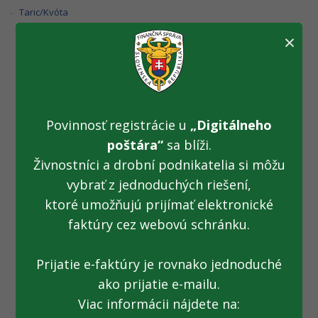
Taric/Kvóta
×
Colníci zaistili
falzifikáty pracích
Povinnosť registrácie u
„Digitálneho
gélov (27.09.2024)
poštára“
sa blíži.
Živnostníci a drobní podnikatelia si môžu
vybrať z jednoduchých riešení,
Fotogaléria k TS z 27.09.2024: Colníci zaistili falzifikáty
ktoré umožňujú prijímať elektronické
pracích gélov
faktúry cez webovú schránku.
Prijatie e-faktúry je rovnako jednoduché
ako prijatie e-mailu.
Všetky fotogalérie
Viac informácii nájdete na: