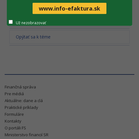
www.info-efaktura.sk
Tlač obsahu
Už nezobrazovať
Opýtať sa k téme
Finančná správa
Pre médiá
Aktuálne: dane a clá
Praktické príklady
Formuláre
Kontakty
O portáli FS
Ministerstvo financií SR