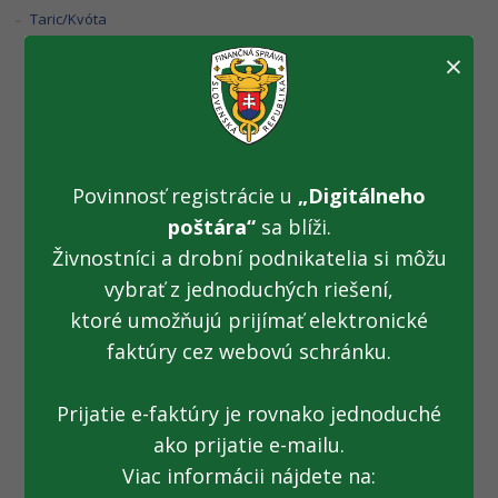
Taric/Kvóta
×
Colníci zhabali
drogy za tisíce eur
Povinnosť registrácie u
„Digitálneho
(12.11.2013)
poštára“
sa blíži.
Živnostníci a drobní podnikatelia si môžu
vybrať z jednoduchých riešení,
Fotogaléria k TS z 12.11.2013: Colníci zhabali drogy za tisíce
ktoré umožňujú prijímať elektronické
eur
faktúry cez webovú schránku.
Prijatie e-faktúry je rovnako jednoduché
ako prijatie e-mailu.
Všetky fotogalérie
Viac informácii nájdete na: