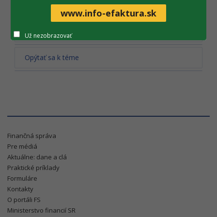
www.info-efaktura.sk
Tlač obsahu
Už nezobrazovať
Opýtať sa k téme
Finančná správa
Pre médiá
Aktuálne: dane a clá
Praktické príklady
Formuláre
Kontakty
O portáli FS
Ministerstvo financií SR