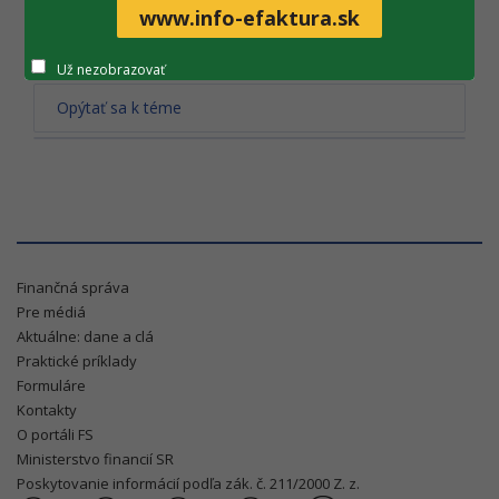
www.info-efaktura.sk
Tlač obsahu
Už nezobrazovať
Opýtať sa k téme
Finančná správa
Pre médiá
Aktuálne: dane a clá
Praktické príklady
Formuláre
Kontakty
O portáli FS
Ministerstvo financií SR
Poskytovanie informácií podľa zák. č. 211/2000 Z. z.