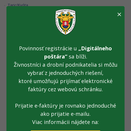
Taric/Kvóta
×
Nelegálne cigarety
v igelitke
Povinnosť registrácie u
„Digitálneho
poštára“
sa blíži.
(22.07.2021)
Živnostníci a drobní podnikatelia si môžu
vybrať z jednoduchých riešení,
ktoré umožňujú prijímať elektronické
Fotogaléria k TS z 22.07.2021: Nelegálne cigarety v igelitke
faktúry cez webovú schránku.
Prijatie e-faktúry je rovnako jednoduché
ako prijatie e-mailu.
Všetky fotogalérie
Viac informácii nájdete na: