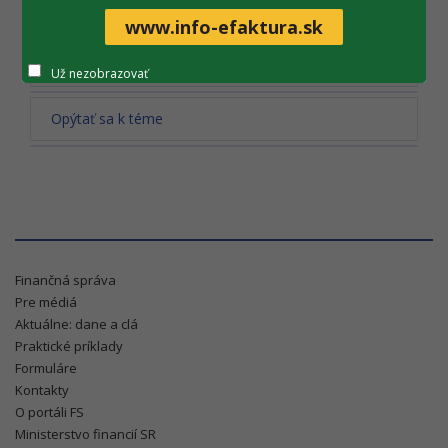
www.info-efaktura.sk
Tlač obsahu
Už nezobrazovať
Opýtať sa k téme
Finančná správa
Pre médiá
Aktuálne: dane a clá
Praktické príklady
Formuláre
Kontakty
O portáli FS
Ministerstvo financií SR