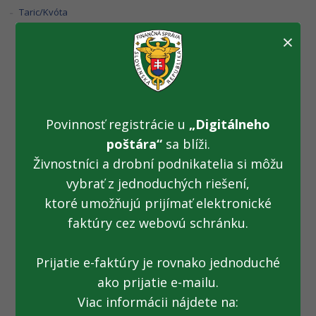
Taric/Kvóta
×
V podlahe dodávky
pašoval cigarety (
Povinnosť registrácie u
„Digitálneho
29.03.2019)
poštára“
sa blíži.
Živnostníci a drobní podnikatelia si môžu
vybrať z jednoduchých riešení,
Fotogaléria k TS z 29.03.2019: V podlahe dodávky pašoval
ktoré umožňujú prijímať elektronické
cigarety
faktúry cez webovú schránku.
Prijatie e-faktúry je rovnako jednoduché
ako prijatie e-mailu.
Všetky fotogalérie
Viac informácii nájdete na: