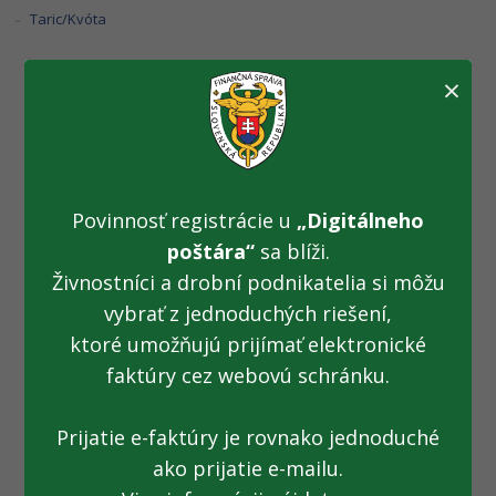
Taric/Kvóta
×
Pozor na falošné
slnečné okuliare.
Povinnosť registrácie u
„Digitálneho
Môžu poškodiť zrak
poštára“
sa blíži.
(04.07.2014)
Živnostníci a drobní podnikatelia si môžu
vybrať z jednoduchých riešení,
ktoré umožňujú prijímať elektronické
Fotogaléria k TS zo 04.07.2014: Pozor na falošné slnečné
faktúry cez webovú schránku.
okuliare. Môžu poškodiť zrak
Prijatie e-faktúry je rovnako jednoduché
ako prijatie e-mailu.