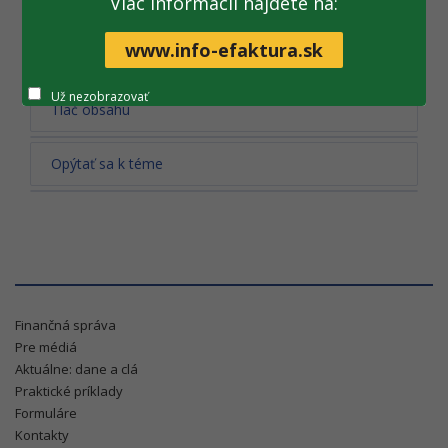
Viac informácii nájdete na:
Všetky fotogalérie
www.info-efaktura.sk
Už nezobrazovať
Tlač obsahu
Opýtať sa k téme
Finančná správa
Pre médiá
Aktuálne: dane a clá
Praktické príklady
Formuláre
Kontakty