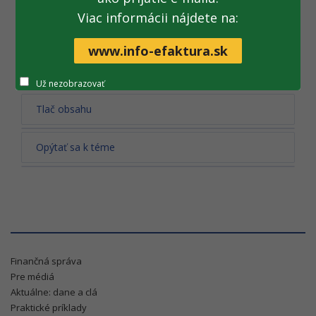
Viac informácii nájdete na:
Všetky fotogalérie
www.info-efaktura.sk
Už nezobrazovať
Tlač obsahu
Opýtať sa k téme
Finančná správa
Pre médiá
Aktuálne: dane a clá
Praktické príklady