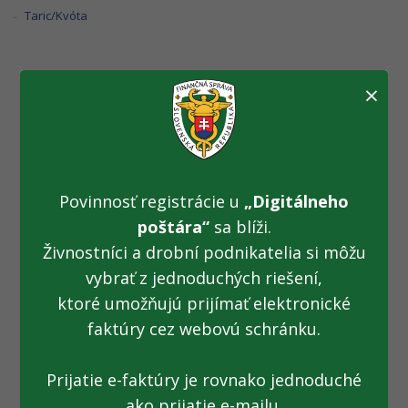
Taric/Kvóta
×
Pri kontrolách
prepravovaného
tovaru služobné psy
Povinnosť registrácie u
„Digitálneho
vyňuchali aj drogy (
poštára“
sa blíži.
Živnostníci a drobní podnikatelia si môžu
21.10.2019 )
vybrať z jednoduchých riešení,
ktoré umožňujú prijímať elektronické
faktúry cez webovú schránku.
Fotogaléria k TS zo 21.10.2019: Pri kontrolách
prepravovaného tovaru služobné psy vyňuchali aj drogy
Prijatie e-faktúry je rovnako jednoduché
ako prijatie e-mailu.