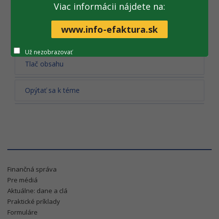
Viac informácii nájdete na:
Všetky fotogalérie
www.info-efaktura.sk
Už nezobrazovať
Tlač obsahu
Opýtať sa k téme
Finančná správa
Pre médiá
Aktuálne: dane a clá
Praktické príklady
Formuláre