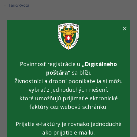
Taric/Kvóta
×
Tisícky cigariet mali
skončiť „na chate“
(05.02.2014)
Povinnosť registrácie u
„Digitálneho
poštára“
sa blíži.
Živnostníci a drobní podnikatelia si môžu
Fotogaléria k TS z 05.02.2014: Tisícky cigariet mali skončiť
vybrať z jednoduchých riešení,
„na chate“
ktoré umožňujú prijímať elektronické
faktúry cez webovú schránku.
Prijatie e-faktúry je rovnako jednoduché
ako prijatie e-mailu.