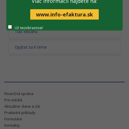
Viac informácii nájdete na:
Všetky fotogalérie
www.info-efaktura.sk
Už nezobrazovať
Tlač obsahu
Opýtať sa k téme
Finančná správa
Pre médiá
Aktuálne: dane a clá
Praktické príklady
Formuláre
Kontakty