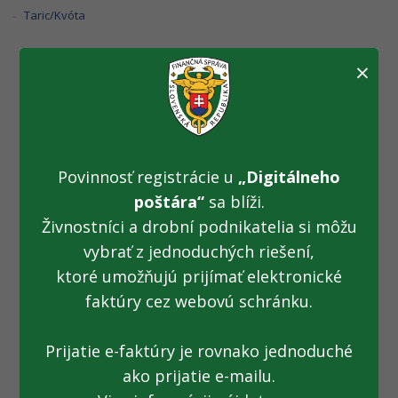
Taric/Kvóta
×
Na hraniciach sa
pašovalo aj cez
Povinnosť registrácie u
„Digitálneho
veľkonočné sviatky
poštára“
sa blíži.
(29.03.2016)
Živnostníci a drobní podnikatelia si môžu
vybrať z jednoduchých riešení,
ktoré umožňujú prijímať elektronické
Fotogaléria k TS z 29.03.2016: Na hraniciach sa pašovalo aj
faktúry cez webovú schránku.
cez veľkonočné sviatky
Prijatie e-faktúry je rovnako jednoduché
ako prijatie e-mailu.