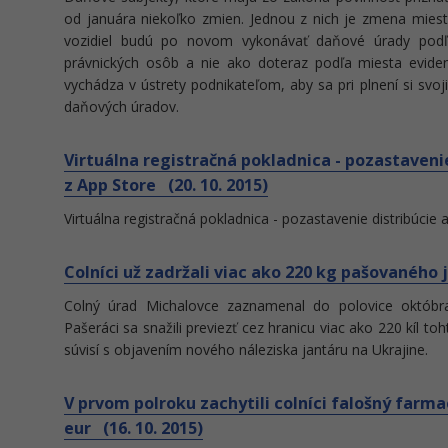
od januára niekoľko zmien. Jednou z nich je zmena miest
vozidiel budú po novom vykonávať daňové úrady podľa
právnických osôb a nie ako doteraz podľa miesta evid
vychádza v ústrety podnikateľom, aby sa pri plnení si svo
daňových úradov.
Virtuálna registračná pokladnica - pozastaveni
z App Store (20. 10. 2015)
Virtuálna registračná pokladnica - pozastavenie distribúcie 
Colníci už zadržali viac ako 220 kg pašovaného j
Colný úrad Michalovce zaznamenal do polovice októbra
Pašeráci sa snažili previezť cez hranicu viac ako 220 kíl to
súvisí s objavením nového náleziska jantáru na Ukrajine.
V prvom polroku zachytili colníci falošný farma
eur (16. 10. 2015)