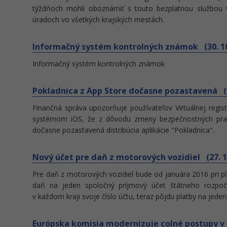
týždňoch mohli oboznámiť s touto bezplatnou službou 
úradoch vo všetkých krajských mestách.
Informačný systém kontrolných známok (30. 10
Informačný systém kontrolných známok
Pokladnica z App Store dočasne pozastavená (2
Finančná správa upozorňuje používateľov Virtuálnej regis
systémom iOS, že z dôvodu zmeny bezpečnostných pravi
dočasne pozastavená distribúcia aplikácie "Pokladnica".
Nový účet pre daň z motorových vozidiel (27. 1
Pre daň z motorových vozidiel bude od januára 2016 pri pla
daň na jeden spoločný príjmový účet štátneho rozpo
v každom kraji svoje číslo účtu, teraz pôjdu platby na jeden
Európska komisia modernizuje colné postupy v E