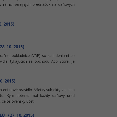
v rámci verejných prednášok na daňových
. 2015)
8. 10. 2015)
tračnej pokladnice (VRP) so zariadeniami so
diel týkajúcich sa obchodu App Store, je
0. 2015)
tení nové pravidlo. Všetky subjekty zaplatia
čtu. Kým doteraz mal každý daňový úrad
, celoslovenský účet.
Ú (27. 10. 2015)