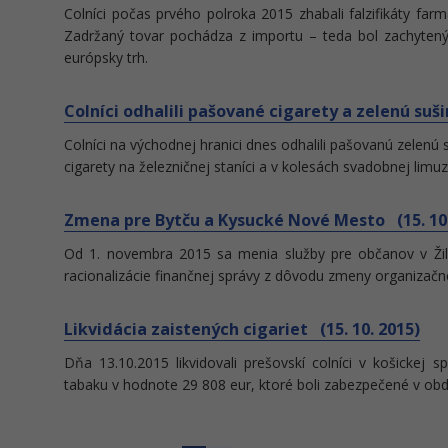
Colníci počas prvého polroka 2015 zhabali falzifikáty far
Zadržaný tovar pochádza z importu – teda bol zachytený
európsky trh.
Colníci odhalili pašované cigarety a zelenú suši
Colníci na východnej hranici dnes odhalili pašovanú zelen
cigarety na železničnej staníci a v kolesách svadobnej limuz
Zmena pre Bytču a Kysucké Nové Mesto (15. 10.
Od 1. novembra 2015 sa menia služby pre občanov v Ži
racionalizácie finančnej správy z dôvodu zmeny organizačne
Likvidácia zaistených cigariet (15. 10. 2015)
Dňa 13.10.2015 likvidovali prešovskí colníci v košickej 
tabaku v hodnote 29 808 eur, ktoré boli zabezpečené v ob