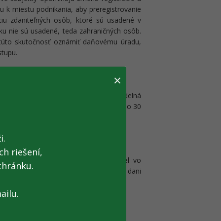
u k miestu podnikania, aby preregistrovanie
ciu zdaniteľných osôb, ktoré sú usadené v
ku nie sú usadené, teda zahraničných osôb.
 túto skutočnosť oznámiť daňovému úradu,
stupu.
×
. 2015)
0h a 12:00h, bude realizovaná pravidelná
 nedostupnosť služieb IS KZ v trvaní do 30
i.
2. 10. 2015)
h riešení,
otám určeným do nákladných vozidiel vo
chránku.
 za dva roky na neodvedenej spotrebnej dani
ailu.
 výrobkov (22. 10. 2015)