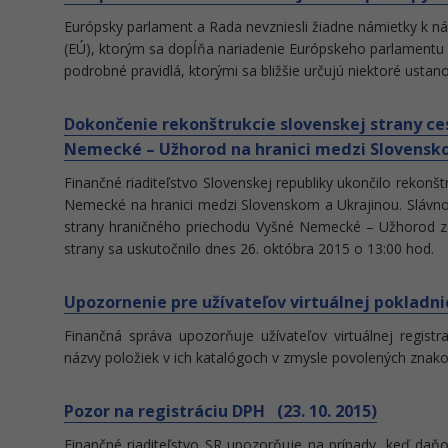
Európsky parlament a Rada nevzniesli žiadne námietky k n
(EÚ), ktorým sa dopĺňa nariadenie Európskeho parlamentu 
podrobné pravidlá, ktorými sa bližšie určujú niektoré usta
Dokončenie rekonštrukcie slovenskej strany c
Nemecké – Užhorod na hranici medzi Slovenskom
Finančné riaditeľstvo Slovenskej republiky ukončilo rekon
Nemecké na hranici medzi Slovenskom a Ukrajinou. Slávno
strany hraničného priechodu Vyšné Nemecké – Užhorod za 
strany sa uskutočnilo dnes 26. októbra 2015 o 13:00 hod.
Upozornenie pre užívateľov virtuálnej pokladnic
Finančná správa upozorňuje užívateľov virtuálnej registra
názvy položiek v ich katalógoch v zmysle povolených znako
Pozor na registráciu DPH (23. 10. 2015)
Finančné riaditeľstvo SR upozorňuje na prípady, keď daň