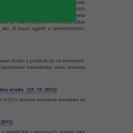
ových výrobkov. Prvého novembra nadobúda
ni z tabakových výrobkov v znení neskorších
jšie z nich patrí zmena spôsobu zdaňovania
tabak (to znamená podľa hmotnosti), zákaz
 ako 20 kusov cigariet a spotrebiteľského
nikaví Slováci a predávali ich na benzínkach.
 Vyšetrovateľ Kriminálneho úradu finančnej
ho úradu (21. 10. 2015)
10.2015 dočasne prerušená prevádzka na
 2015)
a zaplatiť daň z motorových vozidiel, čaká