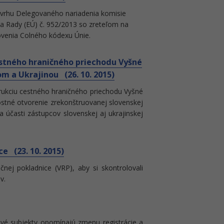
ávrhu Delegovaného nariadenia komisie
a Rady (EÚ) č. 952/2013 so zreteľom na
novenia Colného kódexu Únie.
estného hraničného priechodu Vyšné
 a Ukrajinou (26. 10. 2015)
štrukciu cestného hraničného priechodu Vyšné
stné otvorenie zrekonštruovanej slovenskej
účasti zástupcov slovenskej aj ukrajinskej
e (23. 10. 2015)
čnej pokladnice (VRP), aby si skontrolovali
v.
ové subjekty opomínajú zmenu registrácie a