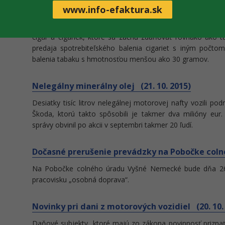
Upozornenie pre subjekty podnikajúce v oblasti tabak
www.info-efaktura.sk
účinnosť novela zákona č. 106/2004 Z. z. o spotrebnej da
predpisov, ktorá prináša viaceré zmeny. Medzi najvýrazne
cigár a cigariek, ktoré sa začnú zdaňovať rovnako ako 
predaja spotrebiteľského balenia cigariet s iným počtom
balenia tabaku s hmotnosťou menšou ako 30 gramov.
Nelegálny minerálny olej (21. 10. 2015)
Desiatky tisíc litrov nelegálnej motorovej nafty vozili pod
Škoda, ktorú takto spôsobili je takmer dva milióny eur.
správy obvinil po akcii v septembri takmer 20 ľudí.
Dočasné prerušenie prevádzky na Pobočke colné
Na Pobočke colného úradu Vyšné Nemecké bude dňa 26.
pracovisku „osobná doprava“.
Novinky pri dani z motorových vozidiel (20. 10.
Daňové subjekty, ktoré majú zo zákona povinnosť priznať 