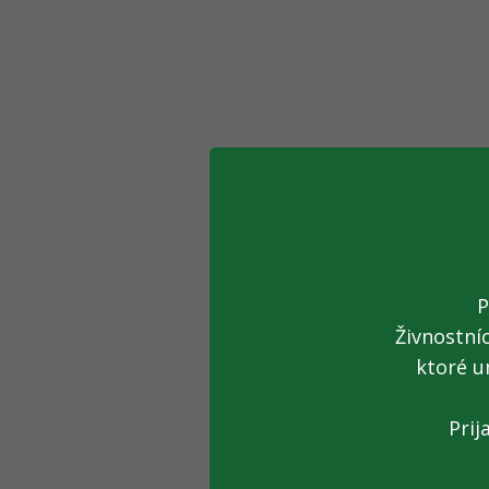
P
Živnostní
ktoré u
Prij