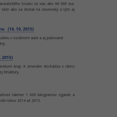
maceutického tovaru za viac ako 66 000 eur.
 skôr ako sa dostal na slovenský a tým aj
nu (16. 10. 2015)
ú sušinu v osobnom aute a aj pašované
íny.
 2015)
linskom kraji. K zmenám dochádza v rámci
j štruktúry.
spaľovni takmer 1 000 kilogramov cigariet a
dobí rokov 2014 až 2015.