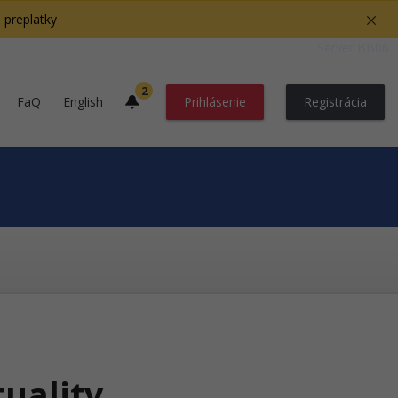
 preplatky
Server BB06
2
FaQ
English
Prihlásenie
Registrácia
tuality