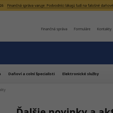
026
Finančná správa varuje: Podvodníci lákajú ľudí na falošné daňové
Finančná správa
Formuláre
Kontakty
a
Daňoví a colní špecialisti
Elektronické služby
lity
Ďalšie novinky a ak