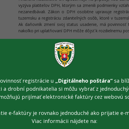
vyzýva platiteľov DPH, ktorým sa zmenili podmienky vzťah
nezanedbávali. Zákon o DPH osobitne upravuje registrá
tuzemsku a registráciu zdaniteľných osôb, ktoré v tuzems
Ak daňovník zmení svoj status usadenie, má povinnosť
nakoľko pri uplatňovaní DPH môže dôjsť k rozdielnemu po
Informačný systém kontrolných známok (23. 10
Oznamujeme verejnosti, že dňa 23.10.2015, medzi 11:2
údržba systému IS KZ. Počas tejto doby môžete zaznamenať
minút.
ovinnosť registrácie u
„Digitálneho poštára“
sa blíž
Nákup nafty dokladovali falošnými bločkami (2
ci a drobní podnikatelia si môžu vybrať z jednoduchýc
Spoločnosť zo žilinského regiónu mala k pohonným hm
možňujú prijímať elektronické faktúry cez webovú s
výdavkoch zaúčtované údaje z falošných dokladov. Štát by
prišiel o takmer 47 000 eur.
atie e-faktúry je rovnako jednoduché ako prijatie e-m
Viac informácii nájdete na:
Zmeny v zákone o spotrebnej dani z tabakových