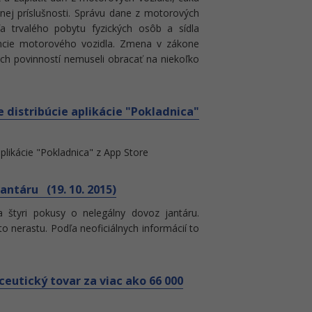
nej príslušnosti. Správu dane z motorových
 trvalého pobytu fyzických osôb a sídla
encie motorového vozidla. Zmena v zákone
jich povinností nemuseli obracať na niekoľko
e distribúcie aplikácie "Pokladnica"
aplikácie "Pokladnica" z App Store
antáru (19. 10. 2015)
 štyri pokusy o nelegálny dovoz jantáru.
hto nerastu. Podľa neoficiálnych informácií to
ceutický tovar za viac ako 66 000