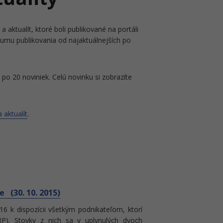
a aktualít, ktoré boli publikované na portáli
tumu publikovania od najaktuálnejších po
po 20 noviniek. Celú novinku si zobrazíte
 aktualít
.
 (30. 10. 2015)
016 k dispozícii všetkým podnikateľom, ktorí
ERP). Stovky z nich sa v uplynulých dvoch