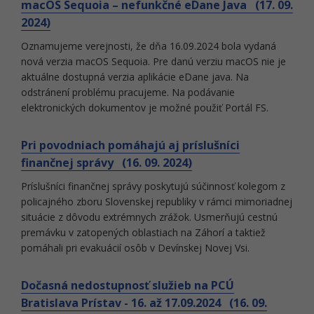
macOS Sequoia – nefunkčné eDane Java (17. 09.
2024)
Oznamujeme verejnosti, že dňa 16.09.2024 bola vydaná
nová verzia macOS Sequoia. Pre danú verziu macOS nie je
aktuálne dostupná verzia aplikácie eDane java. Na
odstránení problému pracujeme. Na podávanie
elektronických dokumentov je možné použiť Portál FS.
Pri povodniach pomáhajú aj príslušníci
finančnej správy (16. 09. 2024)
Príslušníci finančnej správy poskytujú súčinnosť kolegom z
policajného zboru Slovenskej republiky v rámci mimoriadnej
situácie z dôvodu extrémnych zrážok. Usmerňujú cestnú
premávku v zatopených oblastiach na Záhorí a taktiež
pomáhali pri evakuácií osôb v Devínskej Novej Vsi.
Dočasná nedostupnosť služieb na PCÚ
Bratislava Prístav - 16. až 17.09.2024 (16. 09.