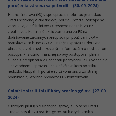
porušenia zákona sa potvrdili (30. 09. 2024)
Finančná správa (FS) v spolupráci s mobilnou jednotkou
Úradu hraničnej a cudzineckej polície Prezídia Policajného
zboru (PZ) a príslušníkov Okresného riaditeľstva PZ
zrealizovala kontrolnú akciu zameranú za FS na
dodržiavanie zákonných predpisov pri používaní ERP v
bratislavskom klube WAX2. Finančná správa sa dôrazne
ohradzuje voči medializovaným informáciám o nevhodnom
postupe. Príslušníci finančnej správy postupovali plne v
súlade s predpismi a k žiadnemu pochybeniu a už vôbec nie
k nevhodnému správaniu sa k návštevníkom podniku
nedošlo. Naopak, k porušeniu zákona prišlo zo strany
podnikateľa, ktorého prevádzku FS kontrolovala.
Colníci zaistili falzifikáty pracích gélov (27. 09.
2024)
Ozbrojení príslušníci finančnej správy z Colného úradu
Trnava zaistili 324 pracích gélov, pri ktorých vzniklo