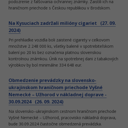
podozrenie z falšovania ochrannej známky. Zaistili ich na
hraničnom priechode s Českou republikou v Brodskom.
Na Kysuciach zadržali milióny cigariet (27. 09.
2024)
Pri prehliadke vozidla boli zaistené cigarety v celkovom
množstve 2 248 000 ks, všetky balené v spotrebiteľskom
balení po 20 ks bez označenia platnou slovenskou
kontrolnou známkou. Únik na spotrebnej dani z tabakových
výrobkov by bol minimálne 334 648 eur.
Obmedzenie prevádzky na slovensko-
ukrajinskom hraničnom priechode Vyšné
Nemecké – Užhorod v nákladnej doprave -
30.09.2024 (26. 09. 2024)
Na slovensko–ukrajinskom cestnom hraničnom priechode
Vyšné Nemecké – Užhorod, pracovisko nákladná doprava,
bude 30.09.2024 čiastočne obmedzená prevádzka.