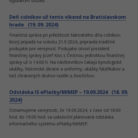
výpadkom služieb.
Deň colníkov už tento víkend na Bratislavskom
hrade (19. 09. 2024)
Finančná správa pri príležitosti Národného dňa colníkov,
ktorý pripadá na sobotu 21.9.2024, pripravila tradičné
podujatie pre verejnosť. Podujatie otvorí prezident
finančnej správy Jozef Kiss s Čestnou jednotkou finančnej
správy už o 14.00 h. Na návštevníkov čakajú kynologické
ukážky, historické zbrane a uniformy, ukážky falzifikátov a
tiež chránených druhov rastlín a živočíchov.
Odstávka IS ePlatby/MIMEP – 19.09.2024 (18. 09.
2024)
Oznamujeme verejnosti, že 19.09.2024, v čase od 18:00
hod. do 19:00 hod. sa uskutoční plánovaná odstávka
informačného systému ePlatby/MIMEP.