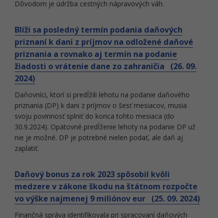
Dôvodom je údržba cestných nápravových váh.
Blíži sa posledný termín podania daňových
priznaní k dani z príjmov na odložené daňové
priznania a rovnako aj termín na podanie
žiadosti o vrátenie dane zo zahraničia (26. 09.
2024)
Daňovníci, ktorí si predĺžili lehotu na podanie daňového
priznania (DP) k dani z príjmov o šesť mesiacov, musia
svoju povinnosť splniť do konca tohto mesiaca (do
30.9.2024). Opätovné predĺženie lehoty na podanie DP už
nie je možné. DP je potrebné nielen podať, ale daň aj
zaplatiť.
Daňový bonus za rok 2023 spôsobil kvôli
medzere v zákone škodu na štátnom rozpočte
vo výške najmenej 9 miliónov eur (25. 09. 2024)
Finančná správa identifikovala pri spracovaní daňových