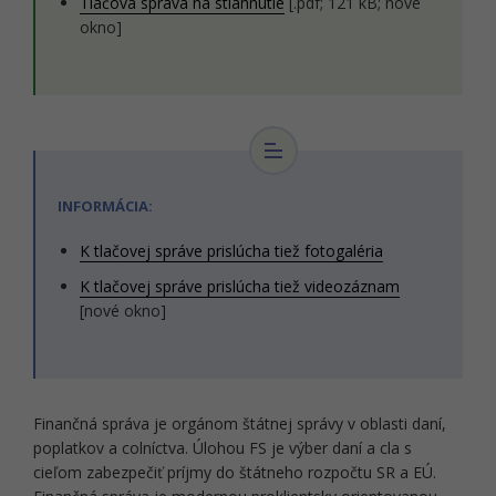
Tlačová správa na stiahnutie
[.pdf; 121 kB; nové
okno]
INFORMÁCIA:
K tlačovej správe prislúcha tiež fotogaléria
K tlačovej správe prislúcha tiež videozáznam
[nové okno]
Finančná správa je orgánom štátnej správy v oblasti daní,
poplatkov a colníctva. Úlohou FS je výber daní a cla s
cieľom zabezpečiť príjmy do štátneho rozpočtu SR a EÚ.