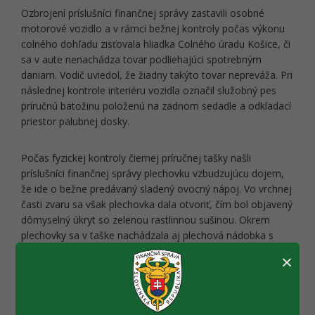
Ozbrojení príslušníci finančnej správy zastavili osobné
motorové vozidlo a v rámci bežnej kontroly počas výkonu
colného dohľadu zisťovala hliadka Colného úradu Košice, či
sa v aute nenachádza tovar podliehajúci spotrebným
daniam. Vodič uviedol, že žiadny takýto tovar nepreváža. Pri
následnej kontrole interiéru vozidla označil služobný pes
príručnú batožinu položenú na zadnom sedadle a odkladací
priestor palubnej dosky.
Počas fyzickej kontroly čiernej príručnej tašky našli
príslušníci finančnej správy plechovku vzbudzujúcu dojem,
že ide o bežne predávaný sladený ovocný nápoj. Vo vrchnej
časti zvaru sa však plechovka dala otvoriť, čím bol objavený
dômyselný úkryt so zelenou rastlinnou sušinou. Okrem
plechovky sa v taške nachádzala aj plechová nádobka s
rovnakým obsahom. Vodič uviedol, že ide o THC a CBD
×
marihuanu.
Kontrolou odkladacieho priestoru palubnej dosky pred