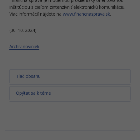
Finančná správa je modernou proklientsky orientovanou
inštitúciou s cieľom zintenzívniť elektronickú komunikáciu.
Viac informácií nájdete na
www.financnasprava.sk
.
(30. 10. 2024)
Archív noviniek
Tlač obsahu
Opýtať sa k téme