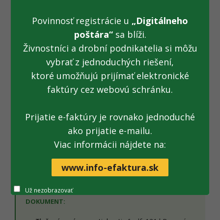
sedadlom spolujazdca, ktorý bol taktiež označený
služobným psom, sa v peňaženke vodiča našlo malé
Povinnosť registrácie u
„Digitálneho
uzatvárateľné plastové vrecko s obsahom sušených húb.
poštára“
sa blíži.
Vodič sa priznal k ich vlastníctvu.
Živnostníci a drobní podnikatelia si môžu
Zásahom ozbrojených príslušníkov finančnej správy sa tak
vybrať z jednoduchých riešení,
podarilo nájsť 14 gramov marihuany a halucinogénne huby.
ktoré umožňujú prijímať elektronické
Na základe vyššie uvedených zistení vzniklo dôvodné
faktúry cez webovú schránku.
podozrenie zo spáchania trestného činu neoprávneným
prechovávaním omamných a psychotropných látok. Vodič
bol na mieste zadržaný a uvedené podozrenie bolo
Prijatie e-faktúry je rovnako jednoduché
bezodkladne oznámené a odovzdané vecne a miestne
ako prijatie e-mailu.
príslušnému orgánu činnému v trestnom konaní v
Viac informácii nájdete na:
pôsobnosti Policajného zboru SR.
www.info-efaktura.sk
Už nezobrazovať
DOKUMENT: