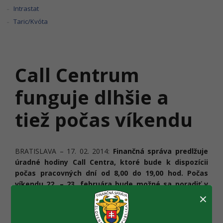
Intrastat
Taric/Kvóta
Call Centrum
funguje dlhšie a
tiež počas víkendu
BRATISLAVA – 17. 02. 2014:
Finančná správa predlžuje
úradné hodiny Call Centra, ktoré bude k dispozícii
počas pracovných dní od 8,00 do 19,00 hod. Počas
víkendu 22. – 23. februára bude možné sa poradiť v
×
čas medzi 8,00 – 16,00 hod. V posledný deň podávania
kontrolných výkazov DPH, teda 25. 2. 2014, budú
operátori na linkách až do polnoci.