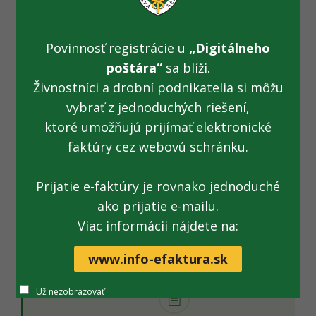
Na čísle 048/431 72 22 dostane verejnosť odpovede na
daňové aj colné otázky. Naši operátori sú tiež
Povinnosť registrácie u
„Digitálneho
pripravení odpovedať na otázky v rámci technickej
poštára“
sa blíži.
podpory.
Živnostníci a drobní podnikatelia si môžu
Finančná správa predĺžila fungovanie call centra v súvislosti
vybrať z jednoduchých riešení,
s blížiacim sa termínom na podanie kontrolného výkazu
ktoré umožňujú prijímať elektronické
DPH. Firmy, ktoré sú platiteľmi DPH ho majú povinnosť
faktúry cez webovú schránku.
podať do 25. 2. 2014.
Videonávod, či príručku
na vypĺňanie kontrolného výkazu
Prijatie e-faktúry je rovnako jednoduché
nájde verejnosť na stránke finančnej správy.
ako prijatie e-mailu.
Tlačivo kontrolného výkazu je pre podnikateľov k dispozícii
Viac informácii nájdete na:
v aplikácii eDane, v osobnej internetovej zóne každého a
tiež voľne prístupné medzi
daňovými a colnými formulárm
.
www.info-efaktura.sk
Už nezobrazovať