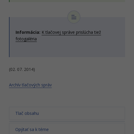
Informácia:
K tlačovej správe prislúcha tiež
fotogaléria
(02. 07. 2014)
Archív tlačových správ
Tlač obsahu
Opýtať sa k téme