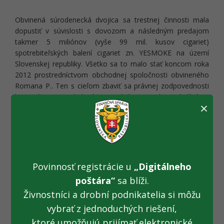
Obvinená súrodenecká dvojica sa trestnej činnosti mala
dopustiť v súvislosti s dovozom a následným predajom
takmer 5 miliónov (vyše 99 mil. kusov cigariet)
spotrebiteľských balení cigariet zn. YESMOKE na území
Slovenskej republiky. Všetko sa to malo stať koncom roka
2012 prostredníctvom obchodnej spoločnosti obvineného
Romana P.. Ten s cieľom zbaviť sa právnej zodpovednosti
konateľa tejto obchodnej spoločnosti vyhotovil fiktívne
×
listiny o prevode časti obchodného podielu a konateľstva
na tri roky mŕtvu osobu Milana K.. Okrem toho vystavil aj
ďalšie fiktívne dokumenty súvisiace so zmenou konateľa,
pri ktorých sfalšovala obvinená Zuzana P. podpisy Milana K.
(mŕtva osoba). Pri overovaní podpisov a totožnosti Milana
K. využili údaje z falošného občianskeho preukazu na meno
Povinnosť registrácie u
„Digitálneho
Milana K., ktorý predložili na matričných úradoch. Následne
poštára“
sa blíži.
spoločne vyhotovili a doručili správcovi dane daňové
Živnostníci a drobní podnikatelia si môžu
priznanie obchodnej spoločnosti k spotrebnej dani z
tabakových výrobkov. Opäť so sfalšovanými podpismi.
vybrať z jednoduchých riešení,
Spoločnosť ale daň nezaplatila, čím ukrátila štátny rozpočet
ktoré umožňujú prijímať elektronické