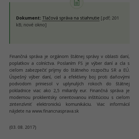
Dokument:
Tlačová správa na stiahnutie
[.pdf; 201
kB; nové okno]
Finančná správa je orgánom štátnej správy v oblasti daní,
poplatkov a colníctva. Poslaním FS je výber daní a cla s
cieľom zabezpečiť príjmy do štátneho rozpočtu SR a EÚ.
Úspešný výber daní, ciel a efektívny boj proti daňovými
podvodom priniesol v uplynulých rokoch do štátnej
pokladnice viac ako 2,5 miliardy eur. Finančná správa je
modernou proklientsky orientovanou inštitúciou s cieľom
zintenzívniť elektronickú komunikáciu. Viac informácií
nájdete na www.financnasprava.sk
(03. 08. 2017)