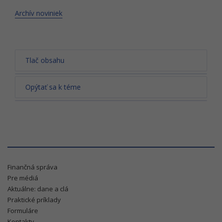
Archív noviniek
Tlač obsahu
Opýtať sa k téme
Finančná správa
Pre médiá
Aktuálne: dane a clá
Praktické príklady
Formuláre
Kontakty