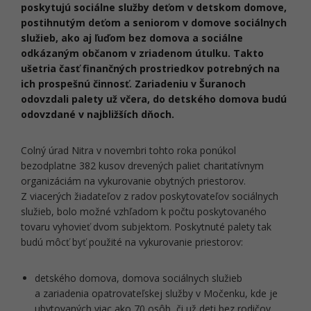
poskytujú sociálne služby deťom v detskom domove,
postihnutým deťom a seniorom v domove sociálnych
služieb, ako aj ľuďom bez domova a sociálne
odkázaným občanom v zriadenom útulku. Takto
ušetria časť finančných prostriedkov potrebných na
ich prospešnú činnosť. Zariadeniu v Šuranoch
odovzdali palety už včera, do detského domova budú
odovzdané v najbližších dňoch.
Colný úrad Nitra v novembri tohto roka ponúkol
bezodplatne 382 kusov drevených paliet charitatívnym
organizáciám na vykurovanie obytných priestorov.
Z viacerých žiadateľov z radov poskytovateľov sociálnych
služieb, bolo možné vzhľadom k počtu poskytovaného
tovaru vyhovieť dvom subjektom. Poskytnuté palety tak
budú môcť byť použité na vykurovanie priestorov:
detského domova, domova sociálnych služieb
a zariadenia opatrovateľskej služby v Močenku, kde je
ubytovaných viac ako 70 osôb, či už deti bez rodičov,