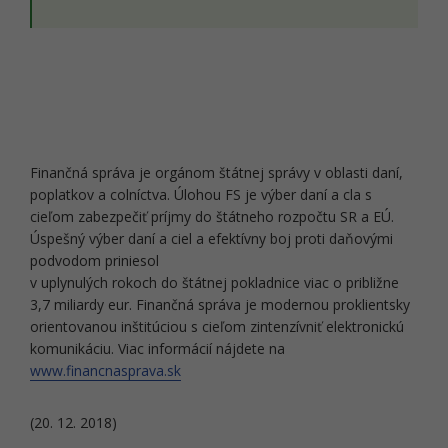
Finančná správa je orgánom štátnej správy v oblasti daní,
poplatkov a colníctva. Úlohou FS je výber daní a cla s
cieľom zabezpečiť príjmy do štátneho rozpočtu SR a EÚ.
Úspešný výber daní a ciel a efektívny boj proti daňovými
podvodom priniesol
v uplynulých rokoch do štátnej pokladnice viac o približne
3,7 miliardy eur. Finančná správa je modernou proklientsky
orientovanou inštitúciou s cieľom zintenzívniť elektronickú
komunikáciu. Viac informácií nájdete na
www.financnasprava.sk
(20. 12. 2018)