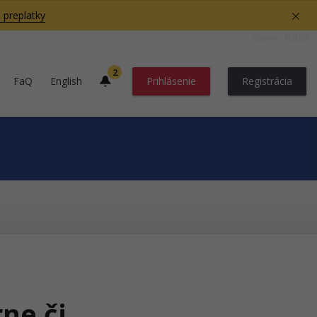
 preplatky
Server BB05
2
FaQ
English
Prihlásenie
Registrácia
ne či