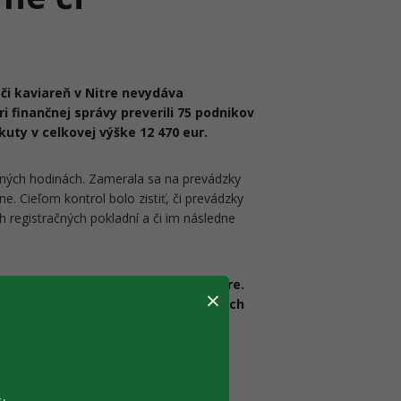
či kaviareň v Nitre nevydáva
i finančnej správy preverili 75 podnikov
kuty v celkovej výške 12 470 eur.
erných hodinách. Zamerala sa na prevádzky
ne. Cieľom kontrol bolo zistiť, či prevádzky
ch registračných pokladní a či im následne
nčnej správy z daňového úradu v Nitre.
×
och bolo zistené porušenie príslušných
okladniach (tzn. cca každá druhá