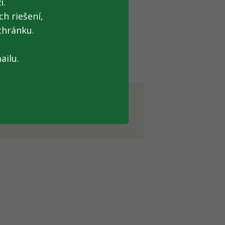
i.
h riešení,
chránku.
ne,
ňa zákonné náležitosti.
ailu.