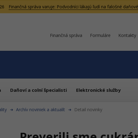
026
Finančná správa varuje: Podvodníci lákajú ľudí na falošné daňové
Finančná správa
Formuláre
Kontakty
a
Daňoví a colní špecialisti
Elektronické služby
lity
Archív noviniek a aktualít
Detail novinky
Preverili sme cukrár