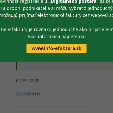
ovinnosť registrácie u
„Digitálneho poštára“
sa blíž
ci a drobní podnikatelia si môžu vybrať z jednoduchýc
nezaevidovanie prijatej tržby v pokladni,
možňujú prijímať elektronické faktúry cez webovú s
podnikateľ tržbu zaevidoval, ale nevydal doklad z poklad
podnikateľ vyhotovil bloček, ale z pokladne, ktorá nespĺ
atie e-faktúry je rovnako jednoduché ako prijatie e-m
Viac informácii nájdete na:
www.info-efaktura.sk
Dokument:
Tlačová správa na stiahnutie
(11. 07. 2013)
Archív noviniek