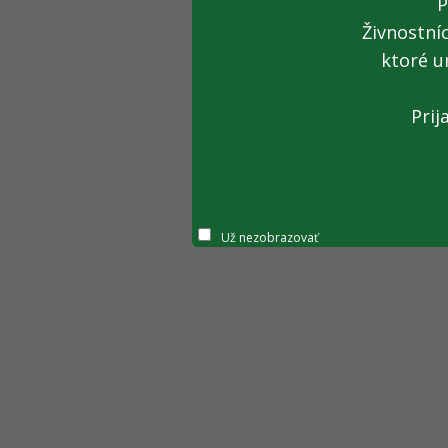
P
Živnostní
ktoré u
Prij
Už nezobrazovať