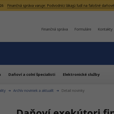
026
Finančná správa varuje: Podvodníci lákajú ľudí na falošné daňové
Finančná správa
Formuláre
Kontakty
a
Daňoví a colní špecialisti
Elektronické služby
lity
Archív noviniek a aktualít
Detail novinky
Daňoví exekútori fi