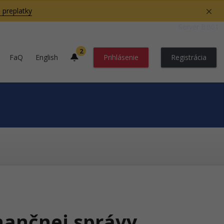
 preplatky
Server BB01
2
FaQ
English
Prihlásenie
Registrácia
nančnej správy