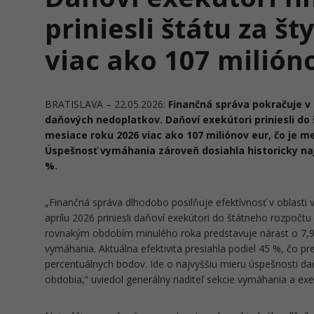
priniesli štátu za št
viac ako 107 milión
BRATISLAVA – 22.05.2026:
Finančná správa pokračuje v
daňových nedoplatkov. Daňoví exekútori priniesli do 
mesiace roku 2026 viac ako 107 miliónov eur, čo je me
Úspešnosť vymáhania zároveň dosiahla historicky naj
%.
„Finančná správa dlhodobo posilňuje efektívnosť v oblasti
aprílu 2026 priniesli daňoví exekútori do štátneho rozpočtu
rovnakým obdobím minulého roka predstavuje nárast o 7,9
vymáhania. Aktuálna efektivita presiahla podiel 45 %, čo p
percentuálnych bodov. Ide o najvyššiu mieru úspešnosti 
obdobia,“ uviedol generálny riaditeľ sekcie vymáhania a ex