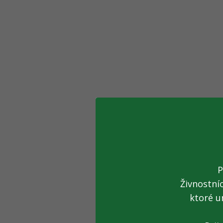
P
Živnostní
ktoré u