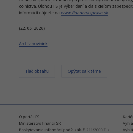
colníctva. Úlohou FS je výber daní a cla s cieľom zabezpeči
informácií nájdete na
www.financnasprava.sk
.
(22. 05. 2026)
Archív noviniek
Tlač obsahu
Opýtať sa k téme
O portáli FS
Karié
Ministerstvo financií SR
Vyhlá
Poskytovanie informácií podľa zák. č. 211/2000 Z. z.
Vyhlá