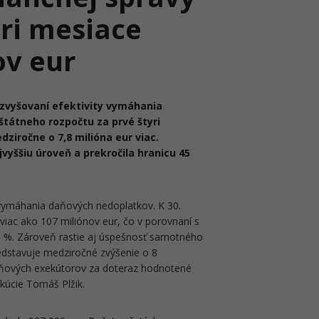
yri mesiace
ov eur
 zvyšovaní efektivity vymáhania
štátneho rozpočtu za prvé štyri
dziročne o 7,8 milióna eur viac.
vyššiu úroveň a prekročila hranicu 45
 vymáhania daňových nedoplatkov. K 30.
 viac ako 107 miliónov eur, čo v porovnaní s
 %. Zároveň rastie aj úspešnosť samotného
redstavuje medziročné zvýšenie o 8
daňových exekútorov za doteraz hodnotené
ekúcie Tomáš Plžik.