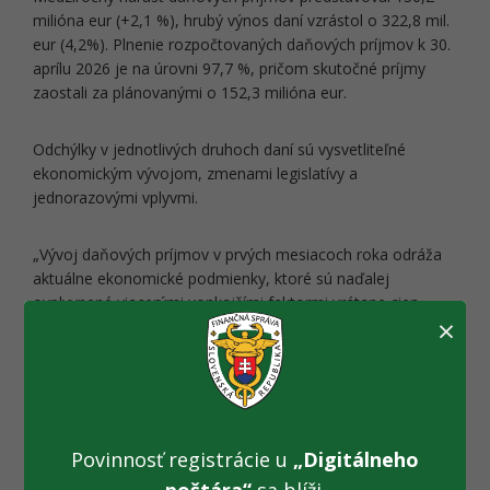
milióna eur (+2,1 %), hrubý výnos daní vzrástol o 322,8 mil.
eur (4,2%). Plnenie rozpočtovaných daňových príjmov k 30.
aprílu 2026 je na úrovni 97,7 %, pričom skutočné príjmy
zaostali za plánovanými o 152,3 milióna eur.
Odchýlky v jednotlivých druhoch daní sú vysvetliteľné
ekonomickým vývojom, zmenami legislatívy a
jednorazovými vplyvmi.
„Vývoj daňových príjmov v prvých mesiacoch roka odráža
aktuálne ekonomické podmienky, ktoré sú naďalej
ovplyvnené viacerými vonkajšími faktormi vrátane cien
×
energií či situácie v Európskej únii. Našou úlohou je
zabezpečiť spoľahlivý výber daní, transparentné procesy a
kvalitné služby pre verejnosť. Budeme pokračovať v
dôslednej analýze trendov a prijímať opatrenia na podporu
efektívneho výberu daní, “ uviedol prezident finančnej
správy Jozef Kiss.
Povinnosť registrácie u
„Digitálneho
poštára“
sa blíži.