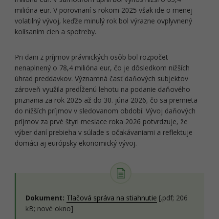
milióna eur. V porovnaní s rokom 2025 však ide o menej
volatilný vývoj, keďže minulý rok bol výrazne ovplyvnený
kolísaním cien a spotreby.
Pri dani z príjmov právnických osôb bol rozpočet
nenaplnený o 78,4 milióna eur, čo je dôsledkom nižších
úhrad preddavkov. Významná časť daňových subjektov
zároveň využila predĺženú lehotu na podanie daňového
priznania za rok 2025 až do 30. júna 2026, čo sa premieta
do nižších príjmov v sledovanom období. Vývoj daňových
príjmov za prvé štyri mesiace roka 2026 potvrdzuje, že
výber daní prebieha v súlade s očakávaniami a reflektuje
domáci aj európsky ekonomický vývoj.
Dokument:
Tlačová správa na stiahnutie
[.pdf; 206
kB; nové okno]