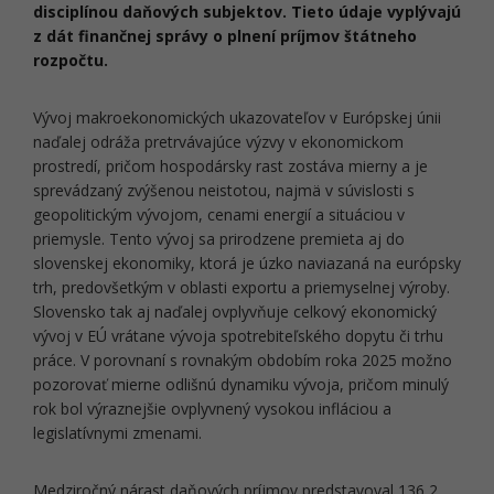
disciplínou daňových subjektov. Tieto údaje vyplývajú
z dát finančnej správy o plnení príjmov štátneho
rozpočtu.
Vývoj makroekonomických ukazovateľov v Európskej únii
naďalej odráža pretrvávajúce výzvy v ekonomickom
prostredí, pričom hospodársky rast zostáva mierny a je
sprevádzaný zvýšenou neistotou, najmä v súvislosti s
geopolitickým vývojom, cenami energií a situáciou v
priemysle. Tento vývoj sa prirodzene premieta aj do
slovenskej ekonomiky, ktorá je úzko naviazaná na európsky
trh, predovšetkým v oblasti exportu a priemyselnej výroby.
Slovensko tak aj naďalej ovplyvňuje celkový ekonomický
vývoj v EÚ vrátane vývoja spotrebiteľského dopytu či trhu
práce. V porovnaní s rovnakým obdobím roka 2025 možno
pozorovať mierne odlišnú dynamiku vývoja, pričom minulý
rok bol výraznejšie ovplyvnený vysokou infláciou a
legislatívnymi zmenami.
Medziročný nárast daňových príjmov predstavoval 136,2