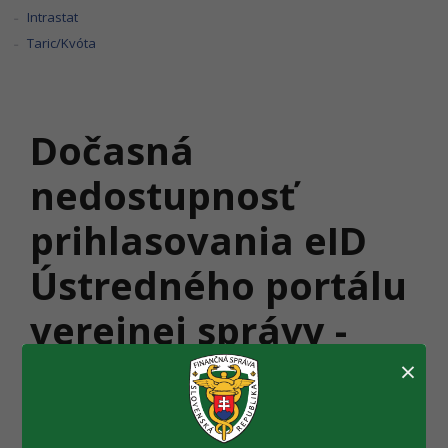
Intrastat
Taric/Kvóta
Dočasná
nedostupnosť
prihlasovania eID
Ústredného portálu
verejnej správy -
03.03.2026
×
Vážení používatelia, momentálne je z technických dôvodov