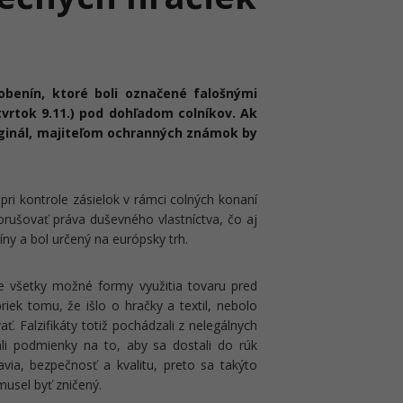
benín, ktoré boli označené falošnými
tvrtok 9.11.) pod dohľadom colníkov. Ak
riginál, majiteľom ochranných známok by
pri kontrole zásielok v rámci colných konaní
porušovať práva duševného vlastníctva, čo aj
íny a bol určený na európsky trh.
je všetky možné formy využitia tovaru pred
priek tomu, že išlo o hračky a textil, nebolo
ať. Falzifikáty totiž pochádzali z nelegálnych
li podmienky na to, aby sa dostali do rúk
avia, bezpečnosť a kvalitu, preto sa takýto
usel byť zničený.