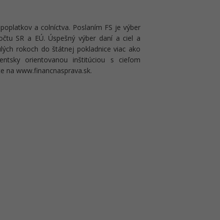
 poplatkov a colníctva. Poslaním FS je výber
očtu SR a EÚ. Úspešný výber daní a ciel a
lých rokoch do štátnej pokladnice viac ako
entsky orientovanou inštitúciou s cieľom
ete na www.financnasprava.sk.