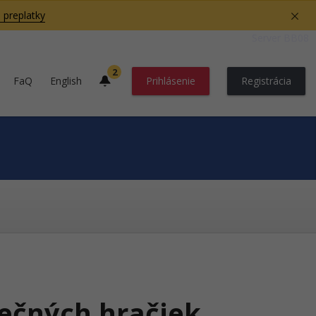
 preplatky
Server BB08
2
FaQ
English
Prihlásenie
Registrácia
pečných hračiek