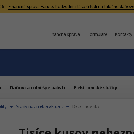
026
Finančná správa varuje: Podvodníci lákajú ľudí na falošné daňové
Finančná správa
Formuláre
Kontakty
a
Daňoví a colní špecialisti
Elektronické služby
lity
Archív noviniek a aktualít
Detail novinky
Tisíce kusov nebez