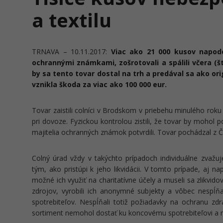
a textilu
TRNAVA – 10.11.2017:
Viac ako 21 000 kusov napodo
ochrannými známkami, zošrotovali a spálili včera (š
by sa tento tovar dostal na trh a predával sa ako o
vznikla škoda za viac ako 100 000 eur.
Tovar zaistili colníci v Brodskom v priebehu minulého roku 
pri dovoze. Fyzickou kontrolou zistili, že tovar by mohol 
majitelia ochranných známok potvrdili. Tovar pochádzal z Č
Colný úrad vždy v takýchto prípadoch individuálne zvažu
tým, ako pristúpi k jeho likvidácii. V tomto prípade, aj na
možné ich využiť na charitatívne účely a museli sa zlikvidov
zdrojov, vyrobili ich anonymné subjekty a vôbec nespĺňa
spotrebiteľov. Nespĺňali totiž požiadavky na ochranu zdr
sortiment nemohol dostať ku koncovému spotrebiteľovi a m