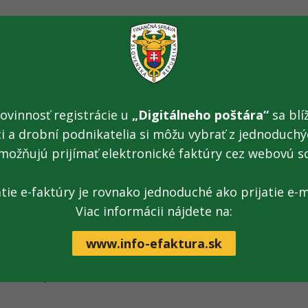
Pod dohľadom colníkov tak bolo zošrotovaných a spálen
ktoré boli napodobeninami ochranných známok POKEM
PAW PATROL atď.
ovinnosť registrácie u
„Digitálneho poštára“
sa blíž
Dokument:
Tlačová správa na stiahnutie
[.pdf; 128 kB;
ci a drobní podnikatelia si môžu vybrať z jednoduchýc
možňujú prijímať elektronické faktúry cez webovú s
atie e-faktúry je rovnako jednoduché ako prijatie e-m
Viac informácii nájdete na:
Informácia:
K tlačovej správe prislúcha tiež fotogaléria
www.info-efaktura.sk