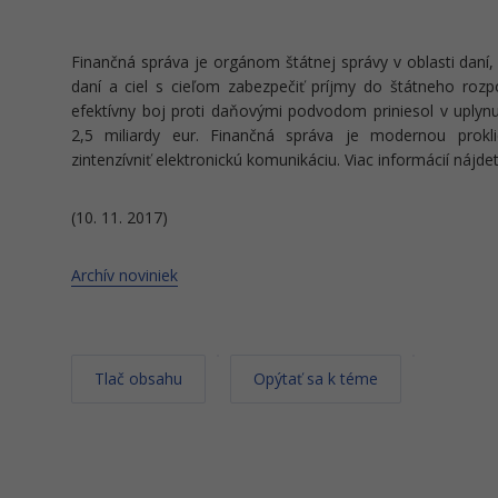
Finančná správa je orgánom štátnej správy v oblasti daní,
daní a ciel s cieľom zabezpečiť príjmy do štátneho rozp
efektívny boj proti daňovými podvodom priniesol v uplynu
2,5 miliardy eur. Finančná správa je modernou prokli
zintenzívniť elektronickú komunikáciu. Viac informácií nájd
(10. 11. 2017)
Archív noviniek
Tlač obsahu
Opýtať sa k téme