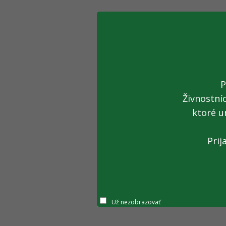
P
Živnostní
ktoré u
Prij
Už nezobrazovať