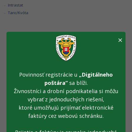
Intrastat
Taric/Kvóta
×
Prerušenie dodávky
elektrickej energie
na PDÚ Prievidza
Povinnosť registrácie u
„Digitálneho
(22.06.2023)
poštára“
sa blíži.
Živnostníci a drobní podnikatelia si môžu
vybrať z jednoduchých riešení,
Z dôvodu plánovaného prerušenia distribúcie elektrickej
ktoré umožňujú prijímať elektronické
energie bude 22.06.2023 v čase od 08.00 – do 15.30 hod.
faktúry cez webovú schránku.
pobočka DÚ TN Prievidza poskytovať služby v
obmedzenom režime!