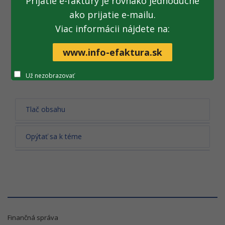
Prijatie e-faktúry je rovnako jednoduché
Ospravedlňujeme sa za vzniknuté komplikácie!
ako prijatie e-mailu.
Viac informácii nájdete na:
(19. 06. 2023)
www.info-efaktura.sk
Archív tlačových správ
Už nezobrazovať
Tlač obsahu
Opýtať sa k téme
Finančná správa