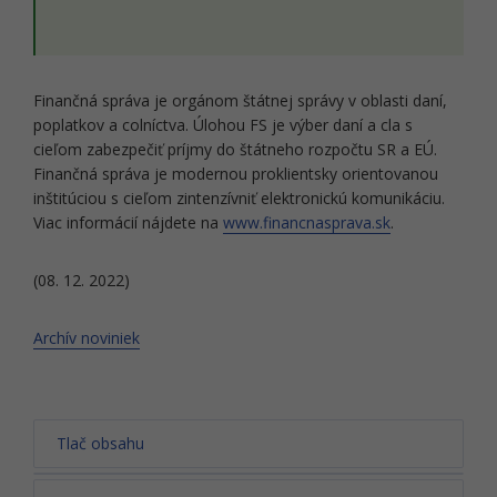
Finančná správa je orgánom štátnej správy v oblasti daní,
poplatkov a colníctva. Úlohou FS je výber daní a cla s
cieľom zabezpečiť príjmy do štátneho rozpočtu SR a EÚ.
Finančná správa je modernou proklientsky orientovanou
inštitúciou s cieľom zintenzívniť elektronickú komunikáciu.
Viac informácií nájdete na
www.financnasprava.sk
.
(08. 12. 2022)
Archív noviniek
Tlač obsahu