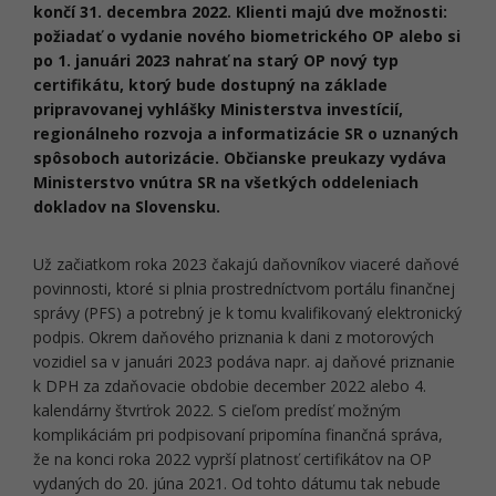
končí 31. decembra 2022. Klienti majú dve možnosti:
požiadať o vydanie nového biometrického OP alebo si
po 1. januári 2023 nahrať na starý OP nový typ
certifikátu, ktorý bude dostupný na základe
pripravovanej vyhlášky Ministerstva investícií,
regionálneho rozvoja a informatizácie SR o uznaných
spôsoboch autorizácie. Občianske preukazy vydáva
Ministerstvo vnútra SR na všetkých oddeleniach
dokladov na Slovensku.
Už začiatkom roka 2023 čakajú daňovníkov viaceré daňové
povinnosti, ktoré si plnia prostredníctvom portálu finančnej
správy (PFS) a potrebný je k tomu kvalifikovaný elektronický
podpis. Okrem daňového priznania k dani z motorových
vozidiel sa v januári 2023 podáva napr. aj daňové priznanie
k DPH za zdaňovacie obdobie december 2022 alebo 4.
kalendárny štvrťrok 2022. S cieľom predísť možným
komplikáciám pri podpisovaní pripomína finančná správa,
že na konci roka 2022 vyprší platnosť certifikátov na OP
vydaných do 20. júna 2021. Od tohto dátumu tak nebude