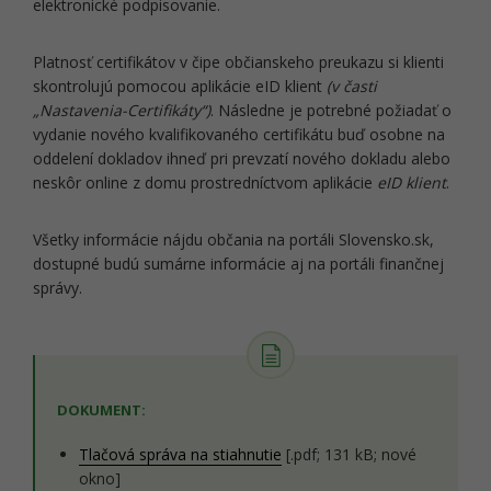
elektronické podpisovanie.
Platnosť certifikátov v čipe občianskeho preukazu si klienti
skontrolujú pomocou aplikácie eID klient
(v časti
„Nastavenia-Certifikáty“)
. Následne je potrebné požiadať o
vydanie nového kvalifikovaného certifikátu buď osobne na
oddelení dokladov ihneď pri prevzatí nového dokladu alebo
neskôr online z domu prostredníctvom aplikácie
eID klient
.
Všetky informácie nájdu občania na portáli Slovensko.sk,
dostupné budú sumárne informácie aj na portáli finančnej
správy.
DOKUMENT:
Tlačová správa na stiahnutie
[.pdf; 131 kB; nové
okno]