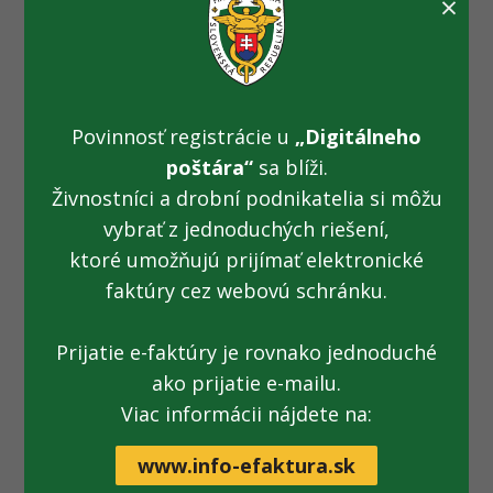
×
Pobočka colného úradu Púchov bude v tomto čase
vykonávať služobnú činnosť v obmedzenom režime. Colný
úrad odporúča, aby v súrnych prípadoch v danom čase
deklaranti vykonali colné konanie na inej pobočke colného
Povinnosť registrácie u
„Digitálneho
úradu.
poštára“
sa blíži.
Živnostníci a drobní podnikatelia si môžu
Za vzniknutý diskomfort sa ospravedlňujeme. Ďakujeme za
trpezlivosť a toleranciu v priebehu nevyhnutných prác, ktoré
vybrať z jednoduchých riešení,
realizuje tretia strana a ktoré spôsobia dočasné
ktoré umožňujú prijímať elektronické
obmedzenie prevádzky.
faktúry cez webovú schránku.
Prijatie e-faktúry je rovnako jednoduché
ako prijatie e-mailu.
Dokument:
Tlačová správa na stiahnutie
[.pdf; 299
Viac informácii nájdete na:
kB; nové okno]
www.info-efaktura.sk