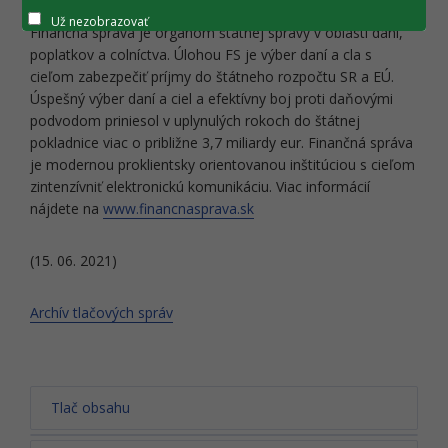
Už nezobrazovať
Finančná správa je orgánom štátnej správy v oblasti daní,
poplatkov a colníctva. Úlohou FS je výber daní a cla s
cieľom zabezpečiť príjmy do štátneho rozpočtu SR a EÚ.
Úspešný výber daní a ciel a efektívny boj proti daňovými
podvodom priniesol v uplynulých rokoch do štátnej
pokladnice viac o približne 3,7 miliardy eur. Finančná správa
je modernou proklientsky orientovanou inštitúciou s cieľom
zintenzívniť elektronickú komunikáciu. Viac informácií
nájdete na
www.financnasprava.sk
(15. 06. 2021)
Archív tlačových správ
Tlač obsahu