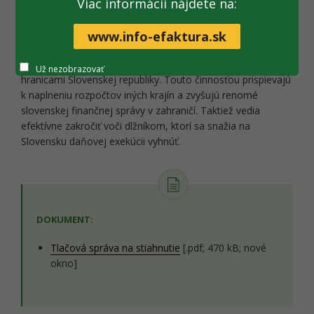
Viac informácii nájdete na:
osôb, reštrukturalizácie, dedičské konania a iné. Významnú
úlohu zohrávajú daňoví exekútori aj v rámci
medzinárodného vymáhania a cezhraničnej spolupráce s
www.info-efaktura.sk
inými finančnými správami členských krajín EÚ, keďže
možnosti vymáhania nedoplatkov nie sú limitované
Už nezobrazovať
hranicami Slovenskej republiky. Touto činnosťou prispievajú
k naplneniu rozpočtov iných krajín a zvyšujú renomé
slovenskej finančnej správy v zahraničí. Taktiež vedia
efektívne zakročiť voči dlžníkom, ktorí sa snažia na
Slovensku daňovej exekúcii vyhnúť.
DOKUMENT:
Tlačová správa na stiahnutie
[.pdf; 470 kB; nové
okno]