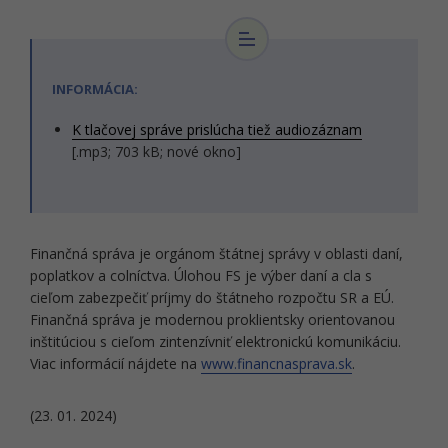
INFORMÁCIA:
K tlačovej správe prislúcha tiež audiozáznam
[.mp3; 703 kB; nové okno]
Finančná správa je orgánom štátnej správy v oblasti daní,
poplatkov a colníctva. Úlohou FS je výber daní a cla s
cieľom zabezpečiť príjmy do štátneho rozpočtu SR a EÚ.
Finančná správa je modernou proklientsky orientovanou
inštitúciou s cieľom zintenzívniť elektronickú komunikáciu.
Viac informácií nájdete na
www.financnasprava.sk
.
(23. 01. 2024)