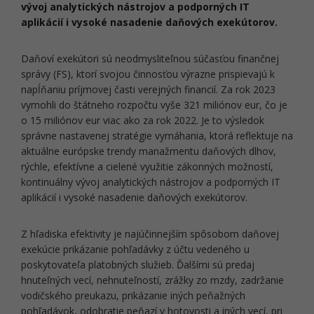
vývoj analytických nástrojov a podporných IT
aplikácií i vysoké nasadenie daňových exekútorov.
Daňoví exekútori sú neodmysliteľnou súčasťou finančnej
správy (FS), ktorí svojou činnosťou výrazne prispievajú k
napĺňaniu príjmovej časti verejných financií. Za rok 2023
vymohli do štátneho rozpočtu vyše 321 miliónov eur, čo je
o 15 miliónov eur viac ako za rok 2022. Je to výsledok
správne nastavenej stratégie vymáhania, ktorá reflektuje na
aktuálne európske trendy manažmentu daňových dlhov,
rýchle, efektívne a cielené využitie zákonných možností,
kontinuálny vývoj analytických nástrojov a podporných IT
aplikácií i vysoké nasadenie daňových exekútorov.
Z hľadiska efektivity je najúčinnejším spôsobom daňovej
exekúcie prikázanie pohľadávky z účtu vedeného u
poskytovateľa platobných služieb. Ďalšími sú predaj
hnuteľných vecí, nehnuteľností, zrážky zo mzdy, zadržanie
vodičského preukazu, prikázanie iných peňažných
pohľadávok, odobratie peňazí v hotovosti a iných vecí, pri