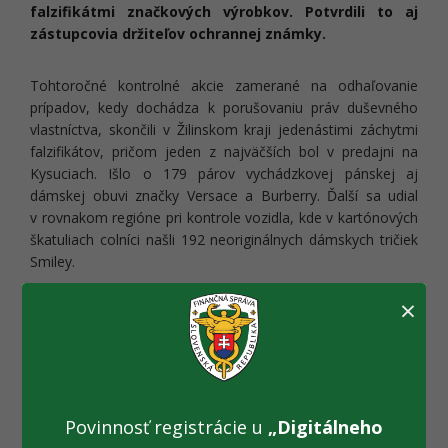
falzifikátmi značkových výrobkov. Potvrdili to aj
zástupcovia držiteľov ochrannej známky.
Tohtoročné kontrolné akcie zamerané na odhaľovanie
prípadov, kedy dochádza k porušovaniu práv duševného
vlastníctva, skončili v Žilinskom kraji jedenástimi záchytmi
falzifikátov, pričom jeden z najväčších bol v predajni na
Kysuciach. Išlo o 179 párov vychádzkovej pánskej aj
dámskej obuvi značky Versace a Burberry. Ďalší sa udial
v rovnakom regióne pri kontrole vozidla, kde v kartónových
škatuliach colníci našli 192 neoriginálnych dámskych tričiek
Smiley.
×
Z celého zaisteného tovaru bolo jednoznačne najviac - až
436 párov športovej obuvi, kde výrobca napodobnil dizajn -
spoločnosti Adidas. V ostatných prípadoch sa jednalo
prevažne o obľúbené detské tričká HELLO KITTY, tepláky a
šále.
Povinnosť registrácie u
„Digitálneho