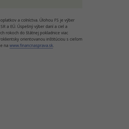
oplatkov a colníctva. Úlohou FS je výber
SR a EÚ. Úspešný výber daní a ciel a
ch rokoch do štátnej pokladnice viac
roklientsky orientovanou inštitúciou s cieľom
ete na
www.financnasprava.sk
.