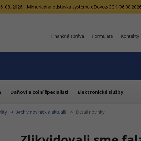
6. 08. 2026
Mimoriadna odstávka systému eDovoz-CCK (06.08.2026
Finančná správa
Formuláre
Kontakty
a
Daňoví a colní špecialisti
Elektronické služby
lity
Archív noviniek a aktualít
Detail novinky
Zlikvidovali sme falz