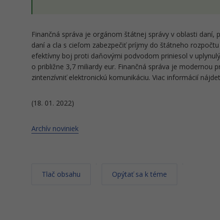
Finančná správa je orgánom štátnej správy v oblasti daní, p
daní a cla s cieľom zabezpečiť príjmy do štátneho rozpočtu 
efektívny boj proti daňovými podvodom priniesol v uplynulý
o približne 3,7 miliardy eur. Finančná správa je modernou p
zintenzívniť elektronickú komunikáciu. Viac informácií nájd
(18. 01. 2022)
Archív noviniek
Tlač obsahu
Opýtať sa k téme