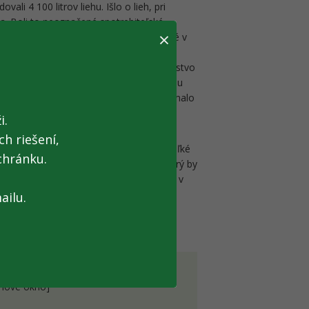
ali 4 100 litrov liehu. Išlo o lieh, pri
a. Boli to neoznačené spotrebiteľské
×
nako skončili i vzorky, ktoré sú odoberané v
oratóriu. Finančná správa má zákonnú
 zlikvidované niekoľkonásobne vyššie množstvo
d sa tekutina zmiešala s odpadovou vodou
cky rozložený. Likvidované množstvo nemalo
užívanú v čističke.
i.
h riešení,
ešte na likvidáciu čaká. Vzhľadom na veľké
chránku.
ný úrad o takom spôsobe likvidácie, ktorý by
ompostovanie tabakovej sušiny, čo však v
né subjekty v regióne, ktoré by vedeli
ailu.
 nové okno]