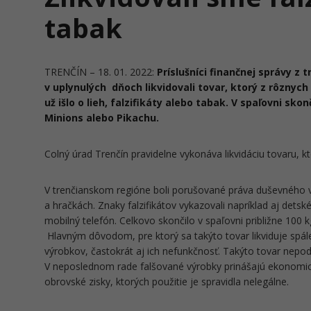
tabak
TRENČÍN – 18. 01. 2022:
Príslušníci finančnej správy z
v uplynulých dňoch likvidovali tovar, ktorý z rôznych
už išlo o lieh, falzifikáty alebo tabak. V spaľovni sko
Minions alebo Pikachu.
Colný úrad Trenčín pravidelne vykonáva likvidáciu tovaru, k
V trenčianskom regióne boli porušované práva duševného vl
a hračkách. Znaky falzifikátov vykazovali napríklad aj detsk
mobilný telefón. Celkovo skončilo v spaľovni približne 100 k
Hlavným dôvodom, pre ktorý sa takýto tovar likviduje spálen
výrobkov, častokrát aj ich nefunkčnosť. Takýto tovar nepod
V neposlednom rade falšované výrobky prinášajú ekonomic
obrovské zisky, ktorých použitie je spravidla nelegálne.