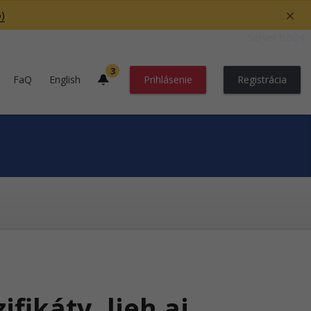
)
Server BB04
3
FaQ
English
Prihlásenie
Registrácia
ifikáty, lieh aj