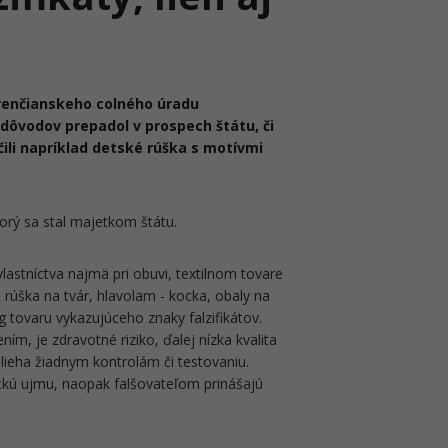
 trenčianskeho colného úradu
 dôvodov prepadol v prospech štátu, či
nčili napríklad detské rúška s motívmi
torý sa stal majetkom štátu.
astníctva najmä pri obuvi, textilnom tovare
é rúška na tvár, hlavolam - kocka, obaly na
g tovaru vykazujúceho znaky falzifikátov.
ím, je zdravotné riziko, ďalej nízka kvalita
lieha žiadnym kontrolám či testovaniu.
kú ujmu, naopak falšovateľom prinášajú