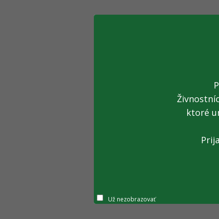
P
Živnostní
ktoré u
Prij
Už nezobrazovať