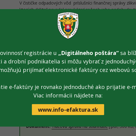
V čističke odpadových vôd príslušníci finančnej správy zlikvidov
ktorých držiteľ nevedel preukázať spôsob jeho nadobudnuti
balenia liehu, destiláty i liehoviny vo väčších bareloch. Rov
daňových konaniach a následne analyzované v colnom lab
povinnosť takýto lieh zlikvidovať. Pri tejto likvidácii bolo
liehu ako v minulých obdobiach. V čističke odpadových vô
a po prechode technologickou linkou bol lieh mikrobiologi
negatívny vplyv na životné prostredie ani na technológiu po
ovinnosť registrácie u
„Digitálneho poštára“
sa blíž
ci a drobní podnikatelia si môžu vybrať z jednoduchýc
No najväčšie množstvo tovaru – viac ako 10 000 kg tabaku 
možňujú prijímať elektronické faktúry cez webovú s
množstvo tabaku a povahu a vlastnosti tovaru, uvažuje col
bol ekologický a čo najhospodárnejší. Riešením by bolo sk
zimnom období nie je vhodné. Colný úrad preto osloví vhod
atie e-faktúry je rovnako jednoduché ako prijatie e-m
spracovať také veľké množstvo tabaku, v jarnom období.
Viac informácii nájdete na:
www.info-efaktura.sk
Dokument:
Tlačová správa na stiahnutie
[.pdf; 300 kB;