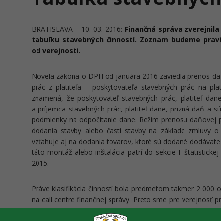
BRATISLAVA – 10. 03. 2016:
Finančná správa zverejnil
tabuľku stavebných činností. Zoznam budeme pravi
od verejnosti.
Novela zákona o DPH od januára 2016 zaviedla prenos daň
prác z platiteľa – poskytovateľa stavebných prác na pla
znamená, že poskytovateľ stavebných prác, platiteľ da
a príjemca stavebných prác, platiteľ dane, prizná daň a s
podmienky na odpočítanie dane. Režim prenosu daňovej po
dodania stavby alebo časti stavby na základe zmluvy o
vzťahuje aj na dodania tovarov, ktoré sú dodané dodávate
táto montáž alebo inštalácia patrí do sekcie F štatistickej
2015.
Práve klasifikácia činností bola predmetom takmer 2 000 
na call centre finančnej správy. Preto sme pre verejnosť p
zatriedených podľa štatistickej klasifikácie produktov p