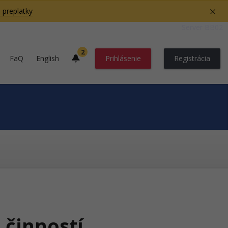
 preplatky
Server BB02
2
FaQ
English
Prihlásenie
Registrácia
 činností