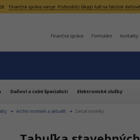
026
Finančná správa varuje: Podvodníci lákajú ľudí na falošné daňové
Finančná správa
Formuláre
Kontakty
a
Daňoví a colní špecialisti
Elektronické služby
lity
Archív noviniek a aktualít
Detail novinky
Tabuľka stavebných