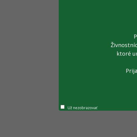
P
Živnostní
ktoré u
Prij
Už nezobrazovať