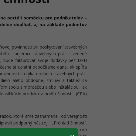
a na portáli pomôcku pre podnikateľov –
delne dopĺňať, aj na základe podnetov
ovej povinnosti pri poskytovaní stavebných
titeľa - príjemcu stavebných prác. Uvedené
ne, bude fakturovať svoje dodávky bez DPH
účasne si uplatní odpočítanie dane, ak spĺňa
vinnosti sa týka dodania stavebných prác,
 dielo alebo obdobnej zmluvy a taktiež sa
ľom spolu s montážou alebo inštaláciou, ak
 klasifikácie produktov podľa činností (CPA)
otázok, ktoré sme zaznamenali od verejnosti
ripravili podporný nástroj „Prehľad činností
odľa činností (CPA)“. Ide o tabuľku, ktorá