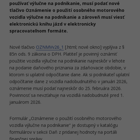
používať výlučne na podnikanie, musí podať nové
tlačivo Oznámenie o použití osobného motorového
vozidla výlučne na podnikanie a zároveň musí viesť
elektronickú knihu jázd v elektronicky
spracovateľnom formáte.
Nové tlačivo
OZNMVv26_1
[.html; nové okno] vyplýva z §
85n ods. 9 zákona o DPH. Platiteľ je povinný oznámiť
použitie vozidla výlučne na podnikanie najneskôr v lehote
na podanie daňového priznania za zdaňovacie obdobie, v
ktorom si uplatnil odpočítanie dane. Ak si podnikateľ uplatní
odpočítanie dane z vozidla nadobudnutého v januári 2026,
oznámenie musí podať najneskôr do 25. februára 2026.
Povinnosť sa nevzťahuje na vozidlá nadobudnuté pred 1.
januárom 2026.
Formulár „Oznámenie o použití osobného motorového
vozidla výlučne na podnikanie“ je dostupný v katalógu
formulárov v sekcii Daň z pridanej hodnoty na portáli
finančnej správy.