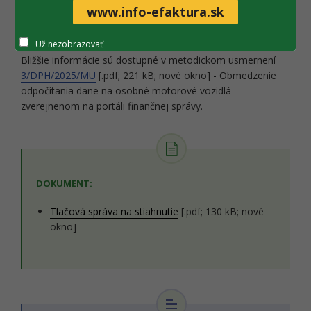
vozidlo na dopravu z domu do práce a späť, nejde o jazdu
www.info-efaktura.sk
na účely podnikania.
Už nezobrazovať
Bližšie informácie sú dostupné v metodickom usmernení
3/DPH/2025/MU
[.pdf; 221 kB; nové okno] - Obmedzenie
odpočítania dane na osobné motorové vozidlá
zverejnenom na portáli finančnej správy.
DOKUMENT:
Tlačová správa na stiahnutie
[.pdf; 130 kB; nové
okno]