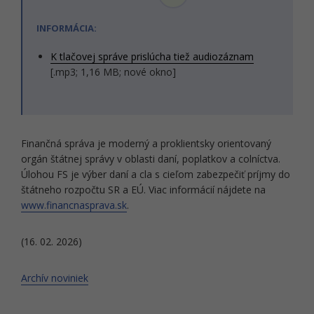
INFORMÁCIA:
K tlačovej správe prislúcha tiež audiozáznam
[.mp3; 1,16 MB; nové okno]
Finančná správa je moderný a proklientsky orientovaný
orgán štátnej správy v oblasti daní, poplatkov a colníctva.
Úlohou FS je výber daní a cla s cieľom zabezpečiť príjmy do
štátneho rozpočtu SR a EÚ. Viac informácií nájdete na
www.financnasprava.sk
.
(16. 02. 2026)
Archív noviniek