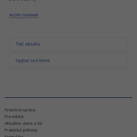
Archív noviniek
Tlač obsahu
Opýtať sa k téme
Finančná správa
Pre médiá
Aktuálne: dane a clá
Praktické príklady
Formuláre