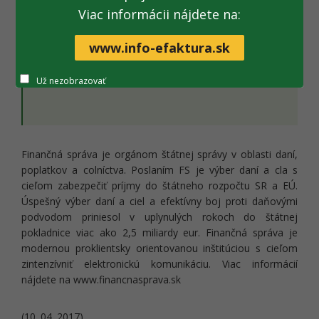
Viac informácii nájdete na:
www.info-efaktura.sk
Dokument:
Tlačová správa na stiahnutie
[.pdf; 123
Už nezobrazovať
kB; nové okno]
Finančná správa je orgánom štátnej správy v oblasti daní,
poplatkov a colníctva. Poslaním FS je výber daní a cla s
cieľom zabezpečiť príjmy do štátneho rozpočtu SR a EÚ.
Úspešný výber daní a ciel a efektívny boj proti daňovými
podvodom priniesol v uplynulých rokoch do štátnej
pokladnice viac ako 2,5 miliardy eur. Finančná správa je
modernou proklientsky orientovanou inštitúciou s cieľom
zintenzívniť elektronickú komunikáciu. Viac informácií
nájdete na www.financnasprava.sk
(10. 04. 2017)