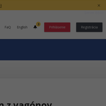
)
Server BB03
3
FaQ
English
Prihlásenie
Registrácia
ín z vagónov,