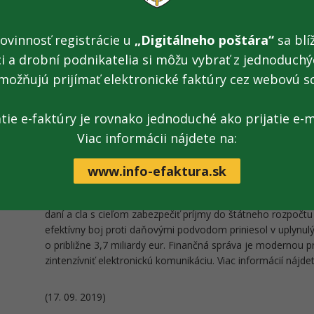
ovinnosť registrácie u
„Digitálneho poštára“
sa blíž
ci a drobní podnikatelia si môžu vybrať z jednoduchýc
možňujú prijímať elektronické faktúry cez webovú s
Dokument:
Tlačová správa na stiahnutie
[.pdf; 125 kB;
atie e-faktúry je rovnako jednoduché ako prijatie e-m
Viac informácii nájdete na:
www.info-efaktura.sk
Finančná správa je orgánom štátnej správy v oblasti daní, p
daní a cla s cieľom zabezpečiť príjmy do štátneho rozpočtu 
efektívny boj proti daňovými podvodom priniesol v uplynulý
o približne 3,7 miliardy eur. Finančná správa je modernou p
zintenzívniť elektronickú komunikáciu. Viac informácií nájd
(17. 09. 2019)