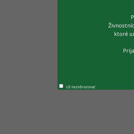
P
Živnostní
ktoré u
Prij
Už nezobrazovať