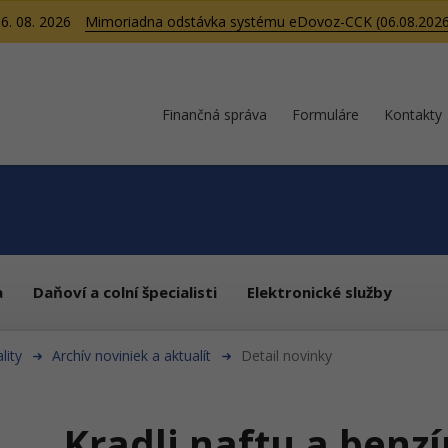
6. 08. 2026
Mimoriadna odstávka systému eDovoz-CCK (06.08.2026
Finančná správa
Formuláre
Kontakty
a
Daňoví a colní špecialisti
Elektronické služby
lity
Archív noviniek a aktualít
Detail novinky
Kradli naftu a benz