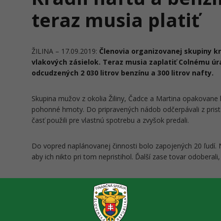
teraz musia platiť
ŽILINA – 17.09.2019:
Členovia organizovanej skupiny k
vlakových zásielok. Teraz musia zaplatiť Colnému úr
odcudzených 2 030 litrov benzínu a 300 litrov nafty.
Skupina mužov z okolia Žiliny, Čadce a Martina opakovane k
pohonné hmoty. Do pripravených nádob odčerpávali z pris
časť použili pre vlastnú spotrebu a zvyšok predali.
Do vopred naplánovanej činnosti bolo zapojených 20 ľudí. Ni
aby ich nikto pri tom nepristihol. Ďalší zase tovar odoberal
Páchatelia tejto činnosti spôsobili cudzím osobám značné 
prepadli v prospech štátu. Príslušníci finančnej správy z Co
z minerálnych olejov v celkovej výške cca 1 300 eur.