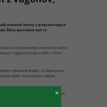
radli pohonné hmoty z prepravovaných
adu Žilina spotrebnú daň za
radla na zriaďovateľskej železničnej stanici
tavených vagónov benzín a naftu. Potom
ektorí vykonávali krádež, iní dávali pozor,
i, aj keď vedeli, že pochádza z lúpeže.
škody, boli obvinení a pohonné hmoty
×
lného úradu Žilina im vyrubili spotrebnú daň