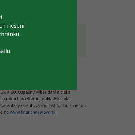
i.
h riešení,
chránku.
 nové okno]
ailu.
oplatkov a colníctva. Úlohou FS je výber
SR a EÚ. Úspešný výber daní a ciel a
ch rokoch do štátnej pokladnice viac
roklientsky orientovanou inštitúciou s cieľom
ete na
www.financnasprava.sk
.