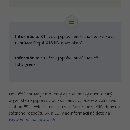
Informácia:
K tlačovej správe prislúcha tiež zvuková
nahrávka
[.mp4; 416 kB; nové okno]
Informácia:
K tlačovej správe prislúcha tiež
fotogaléria
Finančná správa je moderný a proklientsky orientovaný
orgán štátnej správy v oblasti daní, poplatkov a colníctva.
Úlohou FS je výber daní a cla s cieľom zabezpečiť príjmy do
štátneho rozpočtu SR a EÚ. Viac informácií nájdete na
www.financnasprava.sk
.