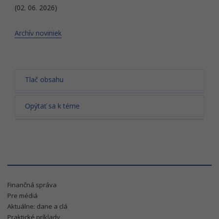
(02. 06. 2026)
Archív noviniek
Tlač obsahu
Opýtať sa k téme
Finančná správa
Pre médiá
Aktuálne: dane a clá
Praktické príklady