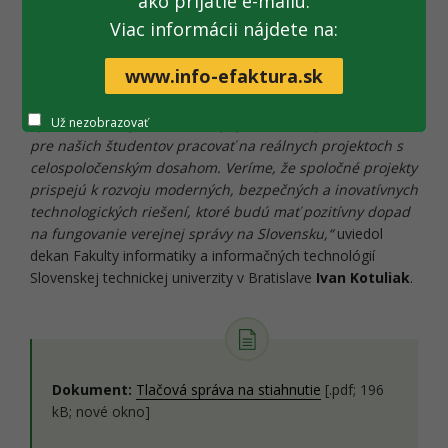
ako prijatie e-mailu.
poznatky z oblasti informačných technológií do praxe a
Viac informácii nájdete na:
spoločne sa podieľať na budovaní modernej digitálnej
verejnej správy.
www.info-efaktura.sk
„Táto spolupráca je pre nás nielen prínosom z hľadiska
Už nezobrazovať
aplikovaného výskumu, ale aj výnimočnou príležitosťou
pre našich študentov pracovať na reálnych projektoch s
celospoločenským dosahom. Veríme, že spoločné projekty
prispejú k rozvoju moderných, bezpečných a inovatívnych
technologických riešení, ktoré budú mať pozitívny dopad
na fungovanie verejnej správy na Slovensku,“
uviedol
dekan Fakulty informatiky a informačných technológií
Slovenskej technickej univerzity v Bratislave
Ivan Kotuliak
.
Dokument:
Tlačová správa na stiahnutie
[.pdf; 196
kB; nové okno]