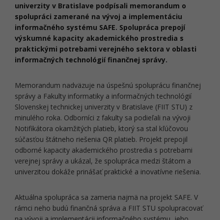
univerzity v Bratislave podpísali memorandum o
spolupráci zamerané na vývoj a implementáciu
informačného systému SAFE. Spolupráca prepojí
výskumné kapacity akademického prostredia s
praktickými potrebami verejného sektora v oblasti
informačných technológií finančnej správy.
Memorandum nadväzuje na úspešnú spoluprácu finančnej
správy a Fakulty informatiky a informačných technológií
Slovenskej technickej univerzity v Bratislave (FIIT STU) z
minulého roka. Odborníci z fakulty sa podieľali na vývoji
Notifikátora okamžitých platieb, ktorý sa stal kľúčovou
súčasťou štátneho riešenia QR platieb. Projekt prepojil
odborné kapacity akademického prostredia s potrebami
verejnej správy a ukázal, že spolupráca medzi štátom a
univerzitou dokáže prinášať praktické a inovatívne riešenia.
Aktuálna spolupráca sa zameria najmä na projekt SAFE. V
rámci neho budú finančná správa a FIIT STU spolupracovať
na vývoji a implementácii informačného systému, jeho